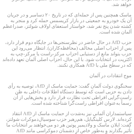
خواهد شد.
ماسک همچنین پس از حمله‌ای که در تاریخ ۲۰ دسامبر و در جریان
آن یک خودرو به جمعیتی در بازار کریسمس حمله کرد و منجر به
کشته شدن پنج نفر شد، خواستار استعفای اولاف شولتز، صدراعظم
آلمان شده است.
حزب AfD در حال حاضر در نظرسنجی‌ها در جایگاه دوم قرار دارد،
پس از احزاب اصلی مخالف (محافظه‌کاران). انتظار می‌رود این
حزب بتواند مانع از دستیابی احزاب مرکز-راست یا مرکز-چپ به
اکثریت در انتخابات شود. با این حال، احزاب اصلی آلمان تعهد داده‌اند
که در سطح ملی با AfD همکاری نکنند.
موج انتقادات در آلمان
سخنگوی دولت آلمان گفت: حمایت ماسک از AfD، توصیه به رأی
دادن به حزبی است که توسط دستگاه اطلاعات داخلی به ظن
راست‌گرایی افراطی تحت نظارت قرار دارد و بخش‌هایی از آن
رسماً به‌عنوان افراطی راست‌گرا شناخته شده است.
سیاستمداران آلمانی نیز به‌شدت از حمایت ماسک از AfD انتقاد
کرده‌اند. لارس کلینگبایل، هم‌رهبر حزب سوسیال‌دموکرات شولتز،
گفت: ایلان ماسک و ولادیمیر پوتین هر دو می‌خواهند بر انتخابات ما
تأثیر بگذارند و به‌طور خاص از دشمنان دموکراسی مانند AfD