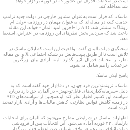
است در انتخابات فدرال این کشور که در فوریه برگزار خواهد
شد،مداخله کند.
ماسک، که قرار است به‌عنوان مشاور خارجی در دولت جدید ترامپ
خدمت کند، در مقاله‌ای که به‌عنوان مهمان در روزنامه «ولت ام
زونتاگ» منتشر شد، AfD را «آخرین امید آلمان» خواند. این مقاله
باعث شد که سردبیر بخش نظرهای این روزنامه در اعتراض، استعفا
دهد.
سخنگوی دولت آلمان گفت: واقعیت این است که ایلان ماسک در
تلاش است تا از طریق پست‌هایش در شبکه اجتماعی X و این مقاله
نظر، بر انتخابات فدرال تأثیر بگذارد. البته، آزادی بیان بزرگترین
خزعبلات را هم شامل می‌شود.
پاسخ ایلان ماسک
ماسک، ثروتمندترین فرد جهان، در دفاع از خود گفته است که به
دلیل «سرمایه‌گذاری‌های قابل‌توجهش» در آلمان، حق دارد درباره
سیاست این کشور اظهار نظر کند. او همچنین از سیاست‌های AfD
در زمینه کاهش قوانین نظارتی، کاهش مالیات‌ها و آزادی بازار تمجید
کرده است.
اظهارات ماسک در شرایطی مطرح می‌شود که آلمان برای انتخابات
پارلمانی ۲۳ فوریه آماده می‌شود. این انتخابات پس از فروپاشی
دولت ائتلافی به رهبری اولاف شولتز، صدراعظم فعلی، برگزار