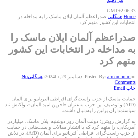
می‌دهیم
GMT+2 06:33
Home
همگانی
صدراعظم آلمان ایلان ماسک را به مداخله در
انتخابات این کشور متهم کرد
صدراعظم آلمان ایلان ماسک را
به مداخله در انتخابات این کشور
متهم کرد
on:
arman nouri
Posted By:
دسامبر 29, 2024
In:
همگانی
No
Comments
چاپ
Email
حمایت ماسک از حزب راست‌گرای افراطی آلترناتیو برای آلمان
(AfD) و توصیف این حزب به‌عنوان «آخرین امید آلمان»، واکنش تند
سیاستمداران برلین را به‌دنبال داشت.
به گزارش رویترز؛ دولت آلمان روز دوشنبه ایلان ماسک، میلیاردر
آمریکایی، را متهم کرد که با انتشار مقالات و پست‌هایی در حمایت
از حزب راست‌گرای افراطی آلترناتیو برای آلمان (AfD)، در تلاش