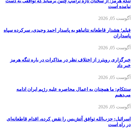
تنگه هرمز؛ از سخنان تازه ترامپ چنین برمیآید که توافقی به دست
نیامده است
آگوست 05, 2026
فیلم؛ هشدار قاطعانه نتانیاهو به پاسدار احمد وحیدی، سرکرده سپاه
پاسداران
آگوست 05, 2026
خبرگزاری رویترز از اختلاف نظر در مذاکرات در باره تنگه هرمز
خبر داد
آگوست 05, 2026
سنتکام: ما همچنان به اعمال محاصره علیه رژیم ایران ادامه
می‌دهیم
آگوست 05, 2026
اسرائیل: حزب‌الله توافق آتش‌بس را نقض کرده، اقدام قاطعانه‌ای
در راه است