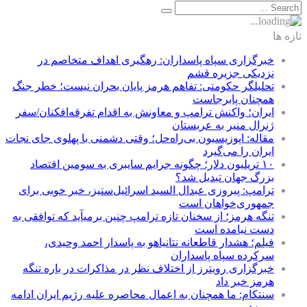
تازه ها
خبرگزاری سپاه پاسداران: رهگیری اهداف متخاصم در
نزدیکی جزیره قشم
تحلیلگر حکومتی: تفاهم هرمز پایان بحران نیست؛ خطر جنگ
همچنان پابرجاست
ایران؛ واکنش ترامپ و معاونش به اقدام تفرقه‌افکنان/سفر
ژنرال منیر به عربستان
مقاله: اپوزیسیون بی‌راه‌حل؛ وقتی دشمنی با پهلوی جای نجات
ایران را می‌گیرد
۱۰ تریلیون دلار؛ چگونه جرایم سایبری به سومین اقتصاد
بزرگ جهان تبدیل شد؟
ترامپ: پیروزی عبدال السید اسرائیل‌ستیز، خبر خوبی برای
جمهوری‌خواهان است
تنگه هرمز؛ از سخنان تازه ترامپ چنین برمیآید که توافقی به
دست نیامده است
فیلم؛ هشدار قاطعانه نتانیاهو به پاسدار احمد وحیدی،
سرکرده سپاه پاسداران
خبرگزاری رویترز از اختلاف نظر در مذاکرات در باره تنگه
هرمز خبر داد
سنتکام: ما همچنان به اعمال محاصره علیه رژیم ایران ادامه