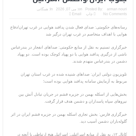
ورود فرمانده سنتکام به اسرائیل همزمان با صدای آژیر خطر در
arman nouri
Posted By:
on:
می 07, 2026
In:
همگانی
No Comments
چاپ
Email
باب‌المندب+فیلم
رسانه‌های حکومتی: صدای فعال شدن پدافند هوایی در غرب تهران/دفاع
شروط شش‌گانه ذوالقدر برای ترامپ و آشی که نتانیاهو برای
هوایی با اهداف متخاصم در غرب تهران درگیر شد
ذوالقدرها پخته!
خبرگزاری تسنیم به نقل از منابع حکومتی: صداهای انفجار در بندرعباس
ایران؛ فرمانده ارتش آمریکا به مقامات کاخ سفید: حملات هوایی
ناشی از درگیری پدافند هوایی با دو پهپاد کوچک بوده است. دو پهپاد
دشمن در بندرعباس منهدم شدند.
کافی نیست
روزنامه: محاصره دریایی صادرات نفت ایران را فلج کرد/آمریکا: خفه
تلویزیون دولتی ایران: صداهای شنیده شده در غرب استان تهران
مربوط به آزمایش سامانه پدافند هوایی بوده است؛
خواهند شد
بخش‌هایی از اسکله بهمن در جزیره قشم در جریان تبادل آتش بین
تحلیلگر سعودی: این توافق‌نامه پیامی بازدارنده در برابر حکومت
نیروهای سپاه پاسداران و دشمن هدف قرار گرفت.
ایران است
خبرگزاری فارس: بخش تجاری اسکله بهمن در جزیره قشم ایران در اثر
مقام آمریکایی: تصورِ بازنده بودن برای ترامپ غیرقابل‌تحمل
گلوله‌باران دشمن آسیب دید.
است+فیلم: تحلیل
کانال ۱۲، به نقل از منابع اسرائیلی: اسرائیل هیچ ارتباطی با آنچه در