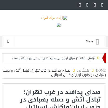
Menu
ترامپ: فعلا در قبال ایران بی‌سروصدا پیش می‌رویم بهتر است
تنش‌زایی نکنیم
HOME
همگانی
صدای پدافند در غرب تهران؛ تبادل آتش و حمله
پهبادی در جنوب ایران/واکنش اسرائیل
سفیر آمریکا در اسرائیل: پرزیدنت ترامپ میداند که باید با چنین
دشمنانی جنگید
صدای پدافند در غرب تهران؛
فیلم؛ ترجمه فارسی سخنان امروز نتانیاهو که به ترامپ در باره ایران
تبادل آتش و حمله پهبادی در
هشدار میدهد
جنوب ایران/واکنش اسرائیل