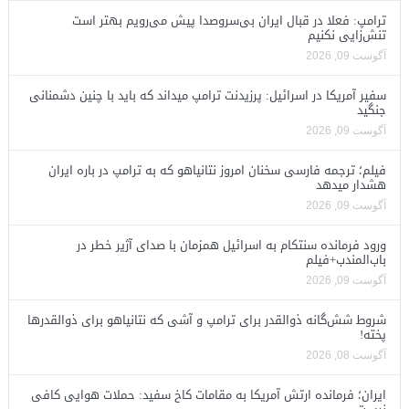
ترامپ: فعلا در قبال ایران بی‌سروصدا پیش می‌رویم بهتر است
تنش‌زایی نکنیم
آگوست 09, 2026
سفیر آمریکا در اسرائیل: پرزیدنت ترامپ میداند که باید با چنین دشمنانی
جنگید
آگوست 09, 2026
فیلم؛ ترجمه فارسی سخنان امروز نتانیاهو که به ترامپ در باره ایران
هشدار میدهد
آگوست 09, 2026
ورود فرمانده سنتکام به اسرائیل همزمان با صدای آژیر خطر در
باب‌المندب+فیلم
آگوست 09, 2026
شروط شش‌گانه ذوالقدر برای ترامپ و آشی که نتانیاهو برای ذوالقدرها
پخته!
آگوست 08, 2026
ایران؛ فرمانده ارتش آمریکا به مقامات کاخ سفید: حملات هوایی کافی