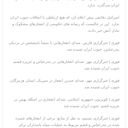
ایران می‌گذرد، ندارد.
مقامات آمریکایی: برخی گزارش‌ها موجب گستاخ‌تر شدن حکومت
اسرائیل دقایقی پیش اعلام کرد که هیچ ارتباطی با اتفاقات جنوب ایران
ایران خواهد شد
ندارد. این در حالیست که رسانه های حکومتی از انفجارهای مشکوک و
تبادل آتش خبر دادند.
فوری | خبرگزاری فارس: صدای انفجارهایی با منشأ نامشخص در نزدیکی
بندرعباس، جنوب ایران شنیده شد
فوری | خبرگزاری مهر: صدای انفجارهایی در بندرعباس و جزیره قشم،
جنوب ایران شنیده شد
فوری | خبرگزاری مهر: صدای چندین انفجار در سیریک، استان هرمزگان،
جنوب ایران شنیده شد
فوری | تلویزیون جمهوری اسلامی: صدای انفجاری در اسکله بهمن در
جزیره قشم، جنوب ایران شنیده شد
فوری | خبرگزاری تسنیم، به نقل از منابع: برخی از انفجارهای شنیده
شده در بندرعباس و قشم مربوط به عملیات سپاه پاسداران برای