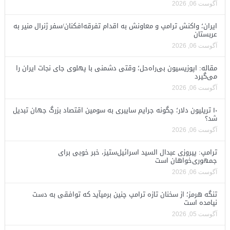
آگوست 06, 2026
ایران؛ واکنش ترامپ و معاونش به اقدام تفرقه‌افکنان/سفر ژنرال منیر به
عربستان
آگوست 06, 2026
مقاله: اپوزیسیون بی‌راه‌حل؛ وقتی دشمنی با پهلوی جای نجات ایران را
می‌گیرد
آگوست 06, 2026
۱۰ تریلیون دلار؛ چگونه جرایم سایبری به سومین اقتصاد بزرگ جهان تبدیل
شد؟
آگوست 06, 2026
ترامپ: پیروزی عبدال السید اسرائیل‌ستیز، خبر خوبی برای
جمهوری‌خواهان است
آگوست 06, 2026
تنگه هرمز؛ از سخنان تازه ترامپ چنین برمیآید که توافقی به دست
نیامده است
آگوست 05, 2026