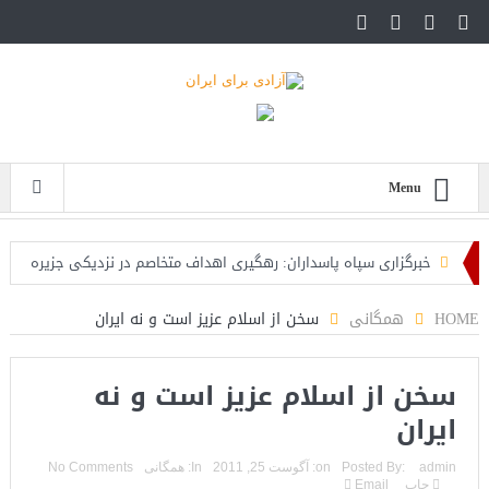
Menu
خبرگزاری سپاه پاسداران: رهگیری اهداف متخاصم در نزدیکی جزیره
قشم
HOME
همگانی
سخن از اسلام عزیز است و نه ایران
تحلیلگر حکومتی: تفاهم هرمز پایان بحران نیست؛ خطر جنگ همچنان
سخن از اسلام عزیز است و نه
پابرجاست
ایران
ایران؛ واکنش ترامپ و معاونش به اقدام تفرقه‌افکنان/سفر ژنرال
منیر به عربستان
admin
Posted By:
on:
آگوست 25, 2011
In:
همگانی
No Comments
چاپ
Email