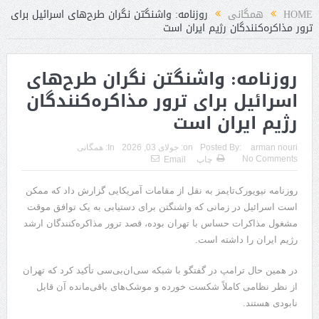
‌گیرد
HOME
همگانی
روزنامه: واشنگتن نگران طرح‌های اسرائیل برای
ترور مذاکره‌کنندگان رژیم ایران است
روزنامه: واشنگتن نگران طرح‌های
اسرائیل برای ترور مذاکره‌کنندگان
رژیم ایران است
arman nouri
Posted By:
on:
جولای 03, 2026
In:
همگانی
No Comments
چاپ
Email
روزنامه نیویورک‌تایمز به نقل از مقامات آمریکایی گزارش داد که ممکن
است اسرائیل در زمانی که واشنگتن برای دستیابی به یک توافق موقت
مشغول مذاکرات حساس با تهران بوده، قصد ترور مذاکره‌کنندگان ارشد
رژیم ایران را داشته است.
در همین حال ترامپ در گفتگو با شبکه سی‌ان‌بی‌سی تأکید کرد که تهران
از نظر نظامی کاملاً شکست خورده و موشک‌های باقی‌مانده آن قابل
نابودی هستند.