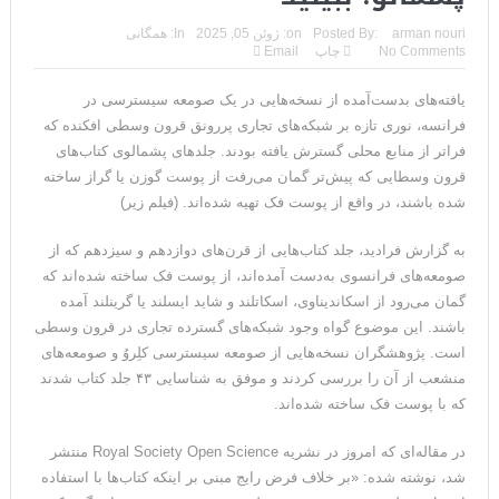
arman nouri
Posted By:
on:
ژوئن 05, 2025
In:
همگانی
No Comments
چاپ
Email
یافته‌های بدست‌آمده از نسخه‌هایی در یک صومعه سیسترسی در
فرانسه، نوری تازه بر شبکه‌های تجاری پررونق قرون وسطی افکنده که
فراتر از منابع محلی گسترش یافته بودند. جلدهای پشمالوی کتاب‌های
قرون وسطایی که پیش‌تر گمان می‌رفت از پوست گوزن یا گراز ساخته
شده باشند، در واقع از پوست فک تهیه شده‌اند. (فیلم زیر)
به گزارش فرادید، جلد کتاب‌هایی از قرن‌های دوازدهم و سیزدهم که از
صومعه‌های فرانسوی به‌دست آمده‌اند، از پوست فک ساخته شده‌اند که
گمان می‌رود از اسکاندیناوی، اسکاتلند و شاید ایسلند یا گرینلند آمده
باشند. این موضوع گواه وجود شبکه‌های گسترده تجاری در قرون وسطی
است. پژوهشگران نسخه‌هایی از صومعه سیسترسی کلِروُ و صومعه‌های
منشعب از آن را بررسی کردند و موفق به شناسایی ۴۳ جلد کتاب شدند
که با پوست فک ساخته شده‌اند.
در مقاله‌ای که امروز در نشریه Royal Society Open Science منتشر
شد، نوشته شده: «بر خلاف فرض رایج مبنی بر اینکه کتاب‌ها با استفاده