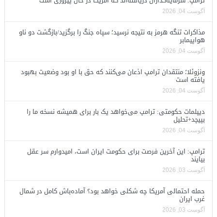
ترامپ: سرمایه‌گذاران دریافته‌اند که آمریکا در حال پیروزی است
آگوست 04, 2026
مذاکرات تنگه هرمز به نتیجه نرسید؛ سپاه جنگ را برگزید/بازگشت دو ناو
هواپیمابر
آگوست 04, 2026
ونزوئلا؛ منتقدان ترامپ اذعان می‌کنند که حق با او بود وضعیت بهبود
یافته است
آگوست 04, 2026
دیپلمات حکومتی: ترامپ می‌خواهد یک بار برای همیشه نسخه ما را
بپیچد+تحلیل
آگوست 04, 2026
ترامپ: این آخرین فرصت برای حکومت ایران است، امیدوارم سر عقل
بیایند
آگوست 03, 2026
حمله احتمالی آمریکا چه شکلی خواهد بود؟ آماده‌باش کامل در شمال
غرب ایران
آگوست 03, 2026