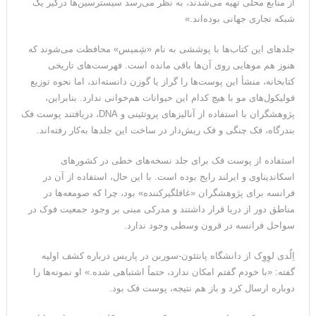
از منابع محلی تهیه می‌شدند، به نظر می‌رسد سیسترسین‌ها درگیر یک
شبکه تجاری جهانی بوده‌اند.»
جلدهای این کتاب‌ها با پوششی به نام «شِمیس» محافظت می‌شوند که
هنوز هم موهایی روی آن‌ها باقی مانده است. فهرست‌های تاریخی
کتابخانه، منشأ این پوست‌ها را گراز یا گوزن دانسته‌اند، اما نحوه توزیع
فولیکول‌های مو با هیچ کدام این حیوانات هم‌خوانی ندارد. بنابراین،
پژوهشگران با استفاده از آنالیزهای پروتئینی و DNA، دریافتند پوست فک
بندرگاه، فک چنگی و فک ریش‌دار در ساخت این جلدها به‌کار رفته‌اند.
استفاده از پوست فک برای جلد نسخه‌های خطی در کشورهای
اسکاندیناوی و ایرلند رایج بوده است. با این حال، استفاده از آن در
فرانسه برای پژوهشگران «غافلگیرکننده» بود، چرا که صومعه‌ها در
مناطق دور از دریا قرار داشتند و مدرکی مبنی بر وجود جمعیت فوک در
سواحل فرانسه در قرون وسطی وجود ندارد.
اِلُدی لوِوِک از دانشگاه پانتئون-سوربن در پاریس درباره کشف اولیه
گفته: «با خودم گفتم امکان ندارد، حتماً اشتباهی شده.» او نمونه‌ها را
دوباره ارسال کرد و باز هم نتیجه، پوست فک بود.