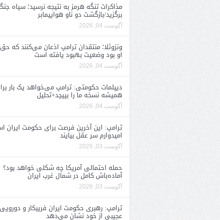
مذاکرات تنگه هرمز به نتیجه نرسید؛ سپاه جنگ 
برگزید/بازگشت دو ناو هواپیمابر
آگوست 04, 2026
ونزوئلا؛ منتقدان ترامپ اذعان می‌کنند که حق 
او بود وضعیت بهبود یافته است
آگوست 04, 2026
دیپلمات حکومتی: ترامپ می‌خواهد یک بار برا
همیشه نسخه ما را بپیچد+تحلیل
آگوست 04, 2026
ترامپ: این آخرین فرصت برای حکومت ایران ا
امیدوارم سر عقل بیایند
آگوست 03, 2026
حمله احتمالی آمریکا چه شکلی خواهد بود؟
آماده‌باش کامل در شمال غرب ایران
آگوست 03, 2026
ترامپ: رهبری حکومت ایران فریبکار و دورویی
عجیبی از خود نشان می‌دهد