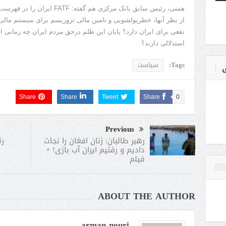
همتی، رئیس سابق بانک مرکزی هم گف
از نظر آنها، خطرپولشویی و تامین مالی تروریسم برای سیستم مالی ج
نفعی برای ایران دارد؟ پایان این ظلم درحق مردم ایران چه زمانی 
استدلالی دارند؟
Tags:
سیاست
ی
Share
Share
Tweet
Share
0
Previous
رئ
رهبر طالبان: زنان افغان را نجات
دادیم و رفتیم ایران آب بازی! +
فیلم
ABOUT THE AUTHOR
arman nouri