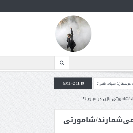
GMT+2 11:19
سپاه: هیچ توافقی را نهایی نخواهیم کرد+تحلیل
ترامپ: سرمایه‌گذاران دریافته‌اند 
ند/شامورتی بازی در میاری؟!
 می‌شمارند/شامورتی