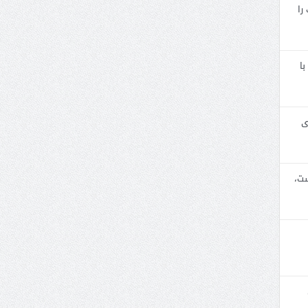
را
با
ی
ست،