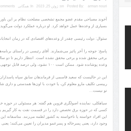
arman nouri
Posted By:
on:
ژوئن 25, 2023
In:
همگانی
Comments
آخوند مصباحی مقدم عضو مجمع تشخصی مصلحت نظام بر این باور ا
بسیاری از وعده‌ها عمل خواهد کرد. او درباره عملکرد دولت می‌گوید: 
سئوال: دولت رئیسی چقدر از وعده‌های اقتصادی که در زمان انتخابات
پاسخ: جوجه را آخر پائیز می‌شمارند. آقای رئیسی در راستای برنامه
برخی محقق شده و برخی محقق نشده است. انتظار داریم تا دو سال 
وعده پوشانده شود. ممکن است ۱۰۰ نشود، ولی درصد قابل توجهی اتفاق خواهد افتاد.
این در حالیست که سعید قاسمی از فرماندهان سابق سپاه پاسداران د
رییسی تکلیف مارو معلوم کن، یا خودت با اون‌ها همدستی و داری شا
تو نیست…
سیاهکلی، نماینده اصولگری قزوین هم گفته: هر مسئولی در حوزه خ
کسی که در حوزه برق تخصص دارد را در قسمت نفت به کار گیریم یا 
این افراد خواسته یا ناخواسته به کشور لطمه می‌زنند. متاسفانه ای
وجود دارد، یعنی پسرخاله و پسرعمو مدیران را تعیین می‌کنند؛ یعن