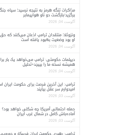
مذاکرات تنگه هرمز به نتیجه نرسید؛ سپاه جنگ 
برگزید/بازگشت دو ناو هواپیمابر
آگوست 04, 2026
ونزوئلا؛ منتقدان ترامپ اذعان می‌کنند که حق 
او بود وضعیت بهبود یافته است
آگوست 04, 2026
دیپلمات حکومتی: ترامپ می‌خواهد یک بار برا
همیشه نسخه ما را بپیچد+تحلیل
آگوست 04, 2026
ترامپ: این آخرین فرصت برای حکومت ایران ا
امیدوارم سر عقل بیایند
آگوست 03, 2026
حمله احتمالی آمریکا چه شکلی خواهد بود؟
آماده‌باش کامل در شمال غرب ایران
آگوست 03, 2026
ترامپ: رهبری حکومت ایران فریبکار و دورویی