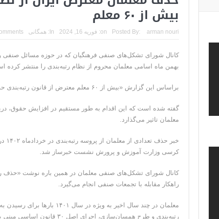
بیش از ۶۰ معلم
ونزوئلا؛ منتقدان ترامپ اذعان می‌کنند که حق با او بود و
دیپلمات حکومتی: ترامپ می‌خواهد یک بار برای همیشه نسخ
arman nouri
Posted By:
on:
فوریه 16, 2024
In:
همگانی
omments
ترامپ: این آخرین فرصت برای حکومت ایران است، ام
حمله احتمالی آمریکا چه شکلی خواهد بود؟ آماده‌باش کام
بهمن ماه اسامی معلمان محروم از نظام رتبه‌بندی را منتشر کرده ا
ترامپ: رهبری حکومت ایران فریبکار و دورویی عجیبی
براساس این گزارش «بیش از ۶۰ معلم معترض از قانون رتبه‌بندی حذف شده‌اند.»
گفته شده است که این اقدام به طور مستقیم در افزایش حقوق، دریا
معلمان تاثیر می‌گذارد.
خبر حذ
کرسی وزارت آموزش و پرورش نشست خبرساز شد.
کانال شورای تشکل‌های صنفی معلمان در همین باره نوشت «حذف رتبه
راهکار مقابله با تجمعات صنفی انجام می‌گیرد.
معلمان در چند سال اخیر به ویژه در
رتبه‌بندی و طرح همسان‌سازی، اجرا