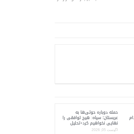
حمله دوباره حوثی‌ها به
ام
عربستان؛ سپاه: هیچ توافقی را
نهایی نخواهیم کرد+تحلیل
آگوست 05, 2026