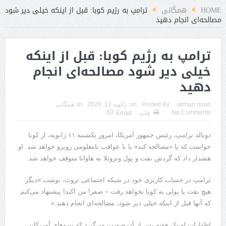
HOME
همگانی
ترامپ به رژیم کوبا: قبل از اینکه خیلی دیر شود
مصالحه‌ای انجام دهید
ترامپ به رژیم کوبا: قبل از اینکه
خیلی دیر شود مصالحه‌ای انجام
دهید
arman nouri
Posted By:
on:
ژانویه 11, 2026
In:
همگانی
No Comments
چاپ
Email
دونالد ترامپ، رئیس جمهور آمریکا، امروز یکشنبه ۱۱ ژانویه، از کوبا
خواست که یا «مصالحه کند» یا با عواقب نامعلومی روبرو خواهد شد. او
هشدار داد که گردش نفت و پول ونزوئلا به هاوانا متوقف خواهد شد.
ترامپ در حساب کاربری خود در شبکه اجتماعی تروث، نوشت:«دیگر
هیچ نفت یا پولی به کوبا نخواهد رفت – صفر! من اکیدا پیشنهاد می‌کنم
که آنها قبل از اینکه خیلی دیر شود، مصالحه‌ای انجام دهند.»
اظهارات او یک هفته پس از آن صورت می‌گیرد که نیروهای آمریکایی،