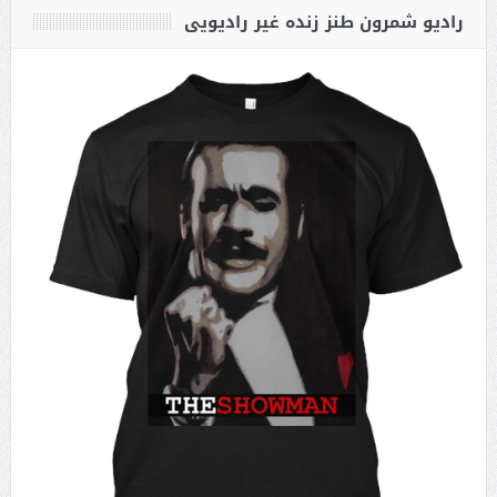
رادیو شمرون طنز زنده غیر رادیویی