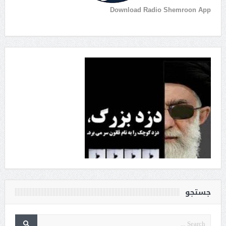
Download Radio Shemroon App
جستجو