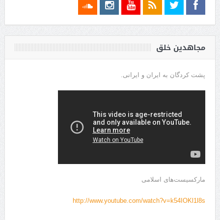
مجاهدین خلق
پشت کردگان به ایران و ایرانی.
مارکسیست‌های اسلامی
http://www.youtube.com/watch?v=k54IOKl1l8s