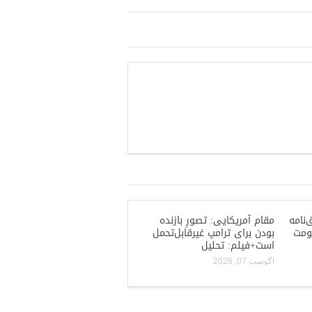
‌نامه
مقام آمریکایی: تصورِ بازنده
کومت
بودن برای ترامپ غیرقابل‌تحمل
است+فیلم: تحلیل
آگوست 07, 2026