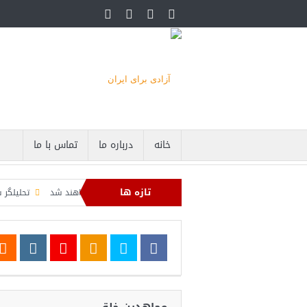
خانه
درباره ما
تماس با ما
تازه ها
صره دریایی صادرات نفت ایران را فلج کرد/آمریکا: خفه خواهند شد
تحلیلگر سعودی: این
ی عبدال السید اسرائیل‌ستیز، خبر خوبی برای جمهوری‌خواهان است