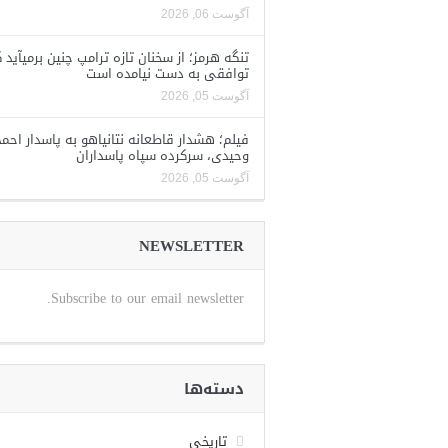
آگوست 06, 2026
تنگه هرمز؛ از سخنان تازه ترامپ چنین برمیآید 
توافقی به دست نیامده است
آگوست 05, 2026
فیلم؛ هشدار قاطعانه نتانیاهو به پاسدار احمد
وحیدی، سرکرده سپاه پاسداران
آگوست 05, 2026
NEWSLETTER
Subscribe to our email newsletter.
دسته‌ها
تاریخی