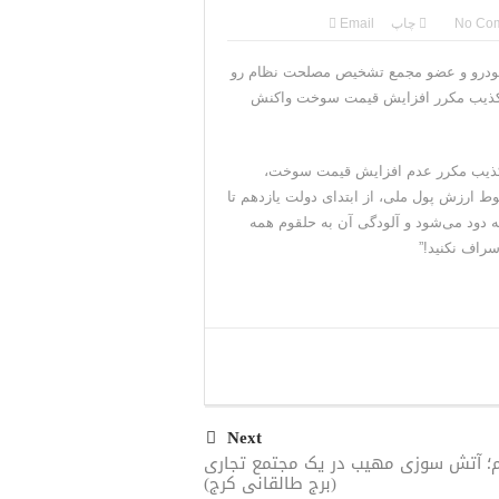
No Co
چاپ
Email
خودرو و عضو مجمع تشخیص مصلحت نظام رو
 تکذیب مکرر افزایش قیمت سوخت واکنش
تکذیب مکرر عدم افزایش قیمت سوخت،
صریحا به ‎مردم یادآوری کند که قیمت سوخت و انرژی با توجه به سقوط ‎ارزش پول ملی، از ابتدای دولت یازدهم تا
ه دود می‌شود و آلودگی آن به حلقوم همه
Next
م؛ آتش سوزی مهیب در یک مجتمع تجاری
(برج طالقانی کرج)