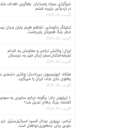
خبرگزاری سپاه پاسداران: رهگیری اهداف متخ
در نزدیکی جزیره قشم
آگوست 06, 2026
تحلیلگر حکومتی: تفاهم هرمز پایان بحران نی
خطر جنگ همچنان پابرجاست
آگوست 06, 2026
ایران؛ واکنش ترامپ و معاونش به اقدام
تفرقه‌افکنان/سفر ژنرال منیر به عربستان
آگوست 06, 2026
مقاله: اپوزیسیون بی‌راه‌حل؛ وقتی دشمنی با
پهلوی جای نجات ایران را می‌گیرد
آگوست 06, 2026
۱۰ تریلیون دلار؛ چگونه جرایم سایبری به سومی
اقتصاد بزرگ جهان تبدیل شد؟
آگوست 06, 2026
ترامپ: پیروزی عبدال السید اسرائیل‌ستیز، خبر
خوبی برای جمهوری‌خواهان است