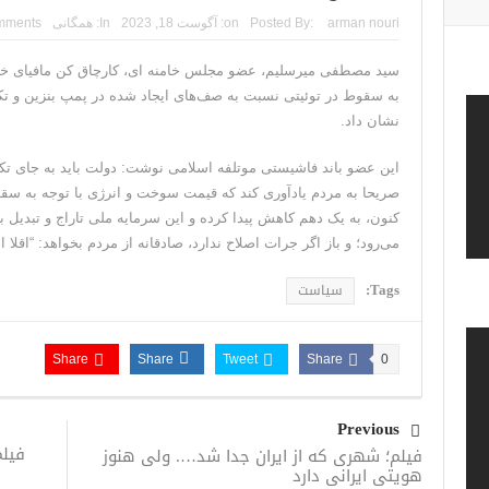
arman nouri
Posted By:
on:
آگوست 18, 2023
In:
همگانی
mments
سید مصطفی میرسلیم، عضو مجلس خامنه ای، کارچاق کن مافیای 
به سقوط در توئیتی نسبت به صف‌های ایجاد شده در پمپ بنزین و
نشان داد.
این عضو باند فاشیستی موتلفه اسلامی نوشت: دولت باید به جای 
کنون، به یک دهم کاهش پیدا کرده و این سرمایه ملی تاراج و تبدیل ب
می‌رود؛ و باز اگر جرات ‎اصلاح ندارد، صادقانه از مردم بخواهد: “اقلا ‎اسراف نکنید!”
Tags:
سیاست
Share
Share
Tweet
Share
0
Previous
فیل
فیلم؛ شهری که از ایران جدا شد…. ولی هنوز
هویتی ایرانی دارد