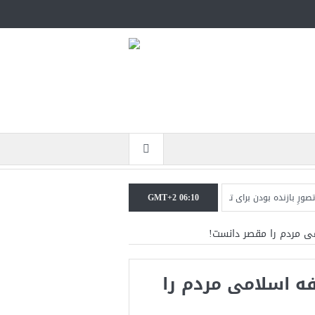
GMT+2 06:10
ده بودن برای ترامپ غیرقابل‌تحمل است+فیلم: تحلیل
مقامات آمریکایی: برخی گزارش
می مردم را مقصر دانست!
ه اسلامی مردم را