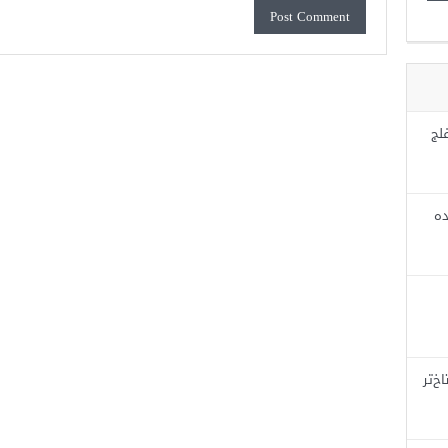
لج
ده
خ‌تر