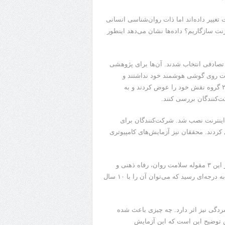
ا را به‌شدت تغییر داده‌اند اما ذات روان‌شناسی انسانی
رنت سازگاریم؟ داده‌ها نشان می‌دهد اینطور
ت‌کننده با میانگین سنی ۳۲ سال بود که تصادفی انتخاب شدند. آن‌ها برای پژوهشی
هی که در ۲ هفته اول ماه اینترنت روی گوشی هوشمند خود نداشتند و
گروهی که در ۲ هفته دوم ماه اینترنت نداشتند. در وسط ماه نیز این ۲ گروه نقش خود را عوض کردند و به
ت‌کنندگان بررسی کنند.
ینترنت نصب شد. شرکت‌کنندگان برای
کردند. محققان نیز آزمایش‌های کامپیوتری
از نظر آماری تقریباً همه شرکت‌کنندگان (۹۱ درصد) حداقل در یکی از این ۳ مقوله سلامت روان، رفاه ذهنی و
دامنه توجه بهبود یافتند اما نکته قابل‌توجه این است که گستره توجه به درجه‌ای رسید که می‌توان آن را با ۱۰ سال
د علائم افسردگی نیز اثر دارد. چه چیزی باعث شده
ین توضیح این است که این آزمایش