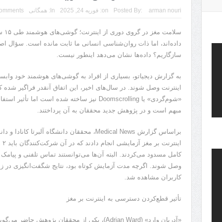
arman nouri
Posted By:
on:
فوریه 24, 2025
In:
همگانی
omments
سلام
داده‌اند، اما ذات روان‌شناسی انسانی ما ثابت مانده است. سؤال اصلی
سازگاریم؟ داده‌ها نشان می‌دهد اینطور نیست.
به گزارش دیجیاتو، بسیاری از افراد به گوشی‌های هوشمند خود وابست
اینترنت وصل شوند. در سال‌های اخیر، این اتفاق آنقدر فراگیر شده ک
«شوم‌گردی» یا Doomscrolling نیز ساخته شده است ا
مبهم است و در پژوهش جدید محققان به آن پرداختند.
براساس گزارش Medical News، محققان دانشگاه آلبر
این
کامل مسدود می‌کردند. البته آن‌ها می‌توانستند تماس تلفنی و پیامک م
وصل شوند. اگرچه مدت آزمایش کوتاه بود، نتایج شگفت‌انگیزی در زم
کاربران مشاهده شد.
تأثیر قطع‌کردن دسترسی به اینترنت بر مغز
«آدریان وارد» (Adrian Ward)، یکی از محققان پژوهش حاضر می‌گوید: