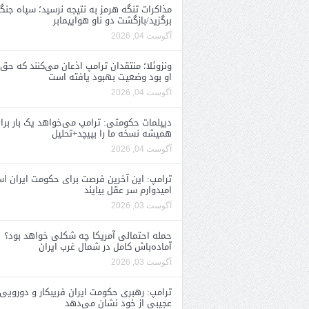
مذاکرات تنگه هرمز به نتیجه نرسید؛ سپاه جنگ 
برگزید/بازگشت دو ناو هواپیمابر
آگوست 04, 2026
ونزوئلا؛ منتقدان ترامپ اذعان می‌کنند که حق 
او بود وضعیت بهبود یافته است
آگوست 04, 2026
دیپلمات حکومتی: ترامپ می‌خواهد یک بار برا
همیشه نسخه ما را بپیچد+تحلیل
آگوست 04, 2026
ترامپ: این آخرین فرصت برای حکومت ایران ا
امیدوارم سر عقل بیایند
آگوست 03, 2026
حمله احتمالی آمریکا چه شکلی خواهد بود؟
آماده‌باش کامل در شمال غرب ایران
آگوست 03, 2026
ترامپ: رهبری حکومت ایران فریبکار و دورویی
عجیبی از خود نشان می‌دهد