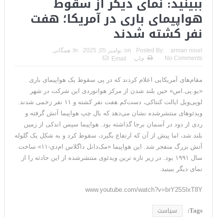
ببینید: نمای دیگر از سقوط
هواپیمای باری در آمریکا؛ هفت
نفر کشته شدند
arman nouri
Posted By:
on:
نوامبر 05, 2025
In:
همگانی
No Comments
چاپ
Email
مقام‌های آمریکایی اعلام کردند که در پی سقوط یک هواپیمای باری
«یو.پی.اس» حین بلند شدن از مرکز هوانوردی این شرکت در شهر
لویی‌ویل ایالت کنتاکی، دست‌کم هفت نفر کشته و ۱۱ نفر زخمی شدند.
ویدئوهای منتشرشده نشان می‌دهد که بال چپ هواپیما آتش گرفته و
ردی از دود در آسمان برجا گذاشته بود. هواپیما سپس اندکی از زمین
بلند شد، اما پیش از آن‌ که ارتفاع بگیرد، سقوط کرد و به شکل یک گلوله
آتش بزرگ منفجر شد. این هواپیما «مک‌دانل داگلاس ام‌دی-۱۱» ساخت
سال ۱۹۹۱ بود. در زیر تازه ترین ویدئوی منتشرشده از این حادثه را از
نمای دیگر ببینید.
www.youtube.com/watch?v=brY25SlxT8Y
Tags:
سیاست