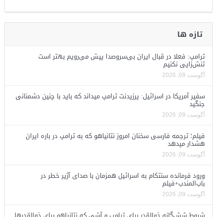
تازه ها
ترامپ: فعلا در قبال ایران بی‌سروصدا پیش می‌رویم بهتر است
تنش‌زایی نکنیم
آگوست 09, 2026
سفیر آمریکا در اسرائیل: پرزیدنت ترامپ میداند که باید با چنین دشمنانی
جنگید
آگوست 09, 2026
فیلم؛ ترجمه فارسی سخنان امروز نتانیاهو که به ترامپ در باره ایران
هشدار میدهد
آگوست 09, 2026
ورود فرمانده سنتکام به اسرائیل همزمان با صدای آژیر خطر در
باب‌المندب+فیلم
آگوست 09, 2026
شروط شش‌گانه ذوالقدر برای ترامپ و آشی که نتانیاهو برای ذوالقدرها