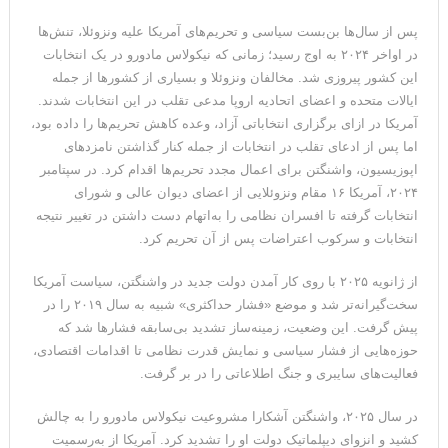
پس از سال‌ها بن‌بست سیاسی و تحریم‌های آمریکا علیه ونزوئلا، تنش‌ها
در اواخر ۲۰۲۴ به اوج رسید؛ زمانی که نیکولاس مادورو در یک انتخابات
این کشور پیروزی شد. مخالفان ونزوئلا و بسیاری از کشورها از جمله
ایالات متحده و اعضای اتحادیه اروپا مدعی تقلب در این انتخابات شدند.
آمریکا در ازای برگزاری انتخاباتی آزاد، وعده کاهش تحریم‌ها را داده بود،
اما پس از ادعای تقلب در انتخابات از جمله کنار گذاشتن نامزدهای
اپوزیسیون، واشنگتن برای اعمال مجدد تحریم‌ها اقدام کرد. در سپتامبر
۲۰۲۴، آمریکا ۱۶ مقام ونزوئلایی از اعضای دیوان عالی و شورای
انتخابات گرفته تا افسران نظامی را به‌اتهام دست داشتن در تغییر نتیجه
انتخابات و سرکوب اعتراضات پس از آن تحریم کرد.
از ژانویه ۲۰۲۵ با روی کار آمدن دولت جدید در واشنگتن، سیاست آمریکا
سخت‌گیرانه‌تر شد و موضع «فشار حداکثری» شبیه به سال ۲۰۱۹ را در
پیش گرفت. این وضعیت، زمینه‌ساز تشدید بی‌سابقه فشارها شد که
حوزه‌هایی از فشار سیاسی و نمایش قدرت نظامی تا اقدامات اقتصادی،
فعالیت‌های سایبری و جنگ اطلاعاتی را در بر گرفت.
در سال ۲۰۲۵، واشنگتن آشکارا مشروعیت نیکولاس مادورو را به چالش
کشید و انزوای دیپلماتیک دولت او را تشدید کرد. آمریکا از به‌رسمیت