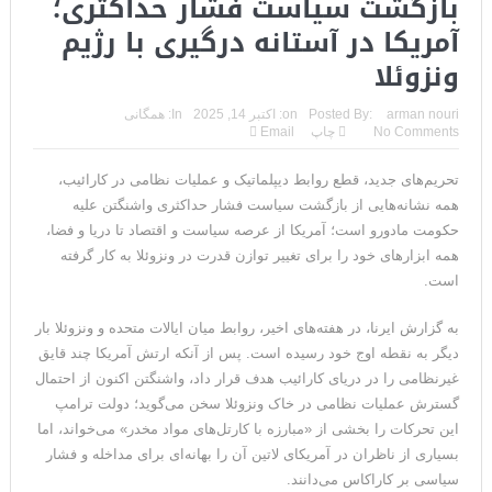
بازگشت سیاست فشار حداکثری؛
آمریکا در آستانه درگیری با رژیم
ونزوئلا
arman nouri
Posted By:
on:
اکتبر 14, 2025
In:
همگانی
No Comments
چاپ
Email
تحریم‌های جدید، قطع روابط دیپلماتیک و عملیات نظامی در کارائیب،
همه نشانه‌هایی از بازگشت سیاست فشار حداکثری واشنگتن علیه
حکومت مادورو است؛ آمریکا از عرصه سیاست و اقتصاد تا دریا و فضا،
همه ابزارهای خود را برای تغییر توازن قدرت در ونزوئلا به کار گرفته
است.
به گزارش ایرنا، در هفته‌های اخیر، روابط میان ایالات متحده و ونزوئلا بار
دیگر به نقطه اوج خود رسیده است. پس از آنکه ارتش آمریکا چند قایق
غیرنظامی را در دریای کارائیب هدف قرار داد، واشنگتن اکنون از احتمال
گسترش عملیات نظامی در خاک ونزوئلا سخن می‌گوید؛ دولت ترامپ
این تحرکات را بخشی از «مبارزه با کارتل‌های مواد مخدر» می‌خواند، اما
بسیاری از ناظران در آمریکای لاتین آن را بهانه‌ای برای مداخله و فشار
سیاسی بر کاراکاس می‌دانند.