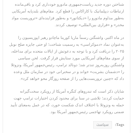
شناختن دوره جدید ریاست‌جمهوری مادورو خودداری کرد و باقی‌مانده
ارتباطات دیپلماتیک با کاراکاس را قطع کرد. مقام‌های بلندپایه آمریکایی
به‌طور مداوم مادورو را «دیکتاتور» و به‌طور فزاینده‌ای «تروریست مواد
مخدر» و «فراری بین‌المللی» توصیف کردند.
در ماه اکتبر، واشنگتن رسماً ماریا کورینا ماچادو رهبر اپوزیسیون را
به‌عنوان نماد «دموکراسی» به رسمیت شناخت؛ او حتی جایزه صلح نوبل
۲۰۲۵ را دریافت کرد و با توجه به دعوتش از ایالات متحده برای مداخله،
از سوی مقام‌های آمریکایی مورد ستایش قرار گرفت. لحن سیاسی
واشنگتن روزبه‌روز تندتر شد؛ دونالد ترامپ، رئیس‌جمهور آمریکا، ونزوئلا
را «دشمنان بشریت» خواند و در سخنرانی خود در سازمان ملل وعده
داد که «چنین تروریست‌هایی را از صفحه روزگار محو خواهد کرد».
شایان ذکر است که تندروهای کنگره آمریکا از رویکرد سخت‌گیرانه
حمایت کردند؛ تلاشی در سنا برای محدود کردن اختیارات ترامپ جهت
حمله به ونزوئلا با اختلاف اندک شکست خورد، که در عمل به‌معنای تأیید
ضمنی رویکرد تهاجمی رئیس‌جمهور آمریکا بود.
Tags:
سیاست