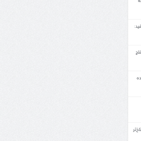
ه
ید:
لج
ده
خ‌تر