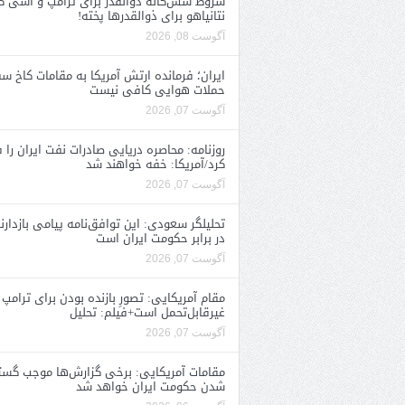
شروط شش‌گانه ذوالقدر برای ترامپ و آشی ک
نتانیاهو برای ذوالقدرها پخته!
آگوست 08, 2026
ایران؛ فرمانده ارتش آمریکا به مقامات کاخ سف
حملات هوایی کافی نیست
آگوست 07, 2026
روزنامه: محاصره دریایی صادرات نفت ایران را ف
کرد/آمریکا: خفه خواهند شد
آگوست 07, 2026
تحلیلگر سعودی: این توافق‌نامه پیامی بازدارن
در برابر حکومت ایران است
آگوست 07, 2026
مقام آمریکایی: تصورِ بازنده بودن برای ترامپ
غیرقابل‌تحمل است+فیلم: تحلیل
آگوست 07, 2026
مقامات آمریکایی: برخی گزارش‌ها موجب گستا
شدن حکومت ایران خواهد شد