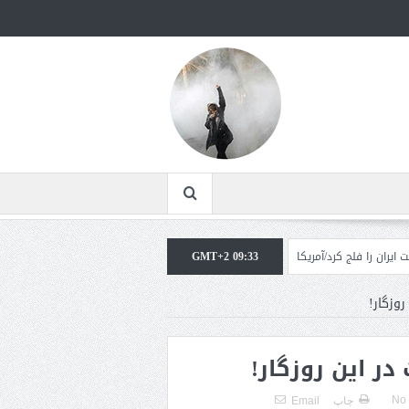
 کرد/آمریکا: خفه خواهند شد
GMT+2 09:33
تحلیلگر سعودی: این توافق‌نامه پیامی بازدارنده در بر
وزگار!
در این روزگار!
No
چاپ
Email