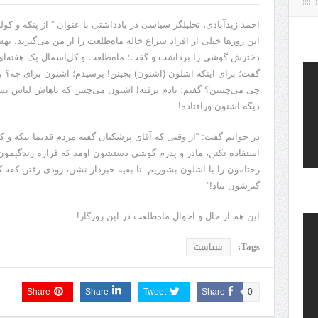
احمد زیدآبادی، تحلیلگر سیاسی در یادداشتی با عنوان ” از پنکه و کو
این روز‌ها خیلی از افراد سراغ خاله ماه‌طلعت را از من می‌گیرند. 
دخترش گوشی را برداشت و گفت؛ ماه‌طلعت و کل‌اسمال یک هفته‌ای اس
گفت؛ برای اینکه اشلون (اشنون) بچینن! پرسیدم؛ اشنون برای چه؟ با
چی می‌چینین؟ گفتم؛ یادم نرفته! اشنون می‌چینن که باهاش لباس بش
دیگه اشنون ورافتاده!
در جوابم گفت: “از وقتی که آقای پزشکیان گفته مردم قدیما پنکه و ک
استفاده نکنن، مادر و پدرم گوشی دستشون اومد که قراره زندگیمو
رختامون را با اشلون بشوریم. تا بقیه خبردار نشن، زودی رفتن کفه ک
گیرشون نیاد!”
این هم از حال و احوال ماه‌طلعت در این روزگار!
Tags:
سیاست
Share
Share
Tweet
Share
0