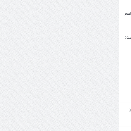
اصم
ست؛
ن