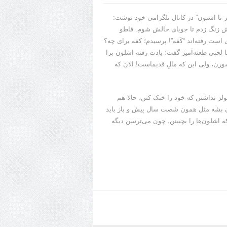
لر تا اشنون” در کانال تلگرامی خود نوشت:
بهش زنگ زدم تا جویای حالش شوم. فاطو
ت رفته‌اند “کَفه”! پرسیدم؛ کفه برای چه؟
 لحنی طعنه‌آمیز گفت؛ یادت رفته اشلون برا
ورن، ولی این که مالِ قدیماست! الان که
ولر نداشتن که خود را خنک کنن، حالا هم
ن بشه مثل همون شصت سال پیش و باز باید
ه اشلون‌ها را بچیینن، چون می‌ترسن دیگه