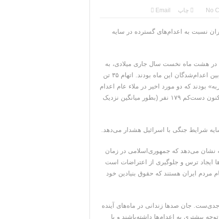
ضعیت بهبود یافته است
No 
چاپ
Email
ه ما را بپیچد+تحلیل
‌بشر ایران نسبت به اعدام‌های گسترده در سایه
یدوارم سر عقل بیایند
 تعداد اعدام‌ها در هشت ماه نخست سال جاری میلادی، به
ل در شمال غرب ایران
دست‌کم ۴۷۸ نفر رسید. یک کودک-مجرم و ۵ شهروند افغانستانی در بین اعدام‌شدگان این ماه بودند. اتهام ۳۵ تن
 از خود نشان می‌دهد
و دو تن «محاربه» بودند که دو مورد اخیر در ملاء عام اعدام
شدند. از آغاز دوره ریاست‌جمهوری پزشکیان در تاریخ ۹ مرداد ماه تاکنون دست‌کم ۱۷۹ نفر (بطور میانگین نزدیک
ایه شرایط جنگی با اسرائیل هشدار می‌دهد.
 نشان می‌دهد که جمهوری‌اسلامی در زمان
ا ایجاد ترس و جلوگیری از اعتراضات است
م مردم ایران هستند که حقوق بنیادین خود
دی‌ست. جان صد‌ها زندانی در ماه‌های آینده
جه بیشتری به اعدام‌ها داشته‌باشند و با