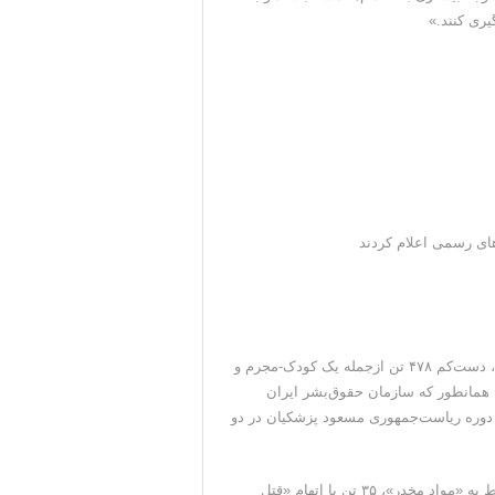
یری کنند.»
بنا بر گزارش سازمان حقوق بشر ایران، در ۹ ماه نخست سال ۲۰۲۴، دست‌کم ۴۷۸ تن ازجمله یک کودک-مجرم و
، همانطور که سازمان حقوق‌بشر ایران
ز دوره ریاست‌جمهوری مسعود پزشکیان در دو
در میان اعدام شدگان ماه سپتامبر، دست‌کم ۳۵ نفر با اتهامات مربوط به «مواد مخدر»، ۳۵ تن با اتهام «قتل