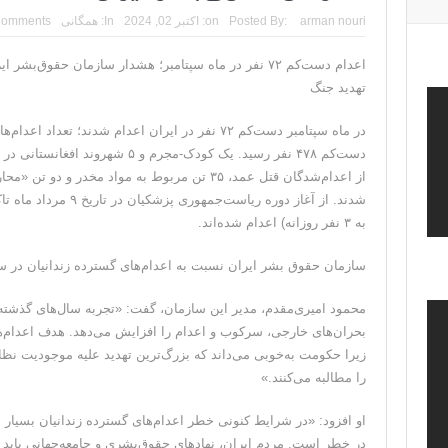
ونزوئلا؛ منتقدان ترامپ اذعان می‌کنند که حق با او بود و
arman nouri
Posted By:
on:
اکتبر 02, 2024
In:
همگانی
Comments
دیپلمات حکومتی: ترامپ می‌خواهد یک بار برای همیشه نسخ
اعدام دست‌کم ۷۲ نفر در ماه سپتامبر؛ هشدار سازمان حقوق
تهدید جنگ
ترامپ: این آخرین فرصت برای حکومت ایران است، ام
در ماه سپتامبر دست‌کم ۷۲ نفر در ایران اعدام شدند؛
حمله احتمالی آمریکا چه شکلی خواهد بود؟ آماده‌باش کام
ترامپ: رهبری حکومت ایران فریبکار و دورویی عجیبی
از اعدام‌شدگان قتل عمد، ۳۵ تن مربوط به مواد مخدر 
به ۳ نفر روزانه) اعدام شده‌اند.
سازمان حقوق بشر ایران نسبت به اعدام‌های گسترده زندانیان در س
محمود امیری‌مقدم، مدیر این سازمان، گفت: «تجربه سال‌های گذشته
بحران‌های خارجی، سرکوب و اعدام را افزایش می‌دهد. هدف اعدام‌ه
زیرا حکومت به‌خوبی می‌داند که بزرگ‌ترین تهدید علیه موجودیت نظا
را مطالبه می‌کنند.»
او افزود: «در شرایط کنونی خطر اعدام‌های گسترده زندانیان بسیار ج
در خطر است. مردم ایران، نهاد‌های حقوق‌بشری و جامعه‌جهانی باید تو