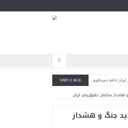
 ایران ادامه می‌دهیم
GMT+2 10:31
اطعانه‌ای در راه است
 هشدار سازمان حقوق‌بشر ایران
ی نخواهیم کرد+تحلیل
ید جنگ و هشدار
یکا در حال پیروزی است
زگشت دو ناو هواپیمابر