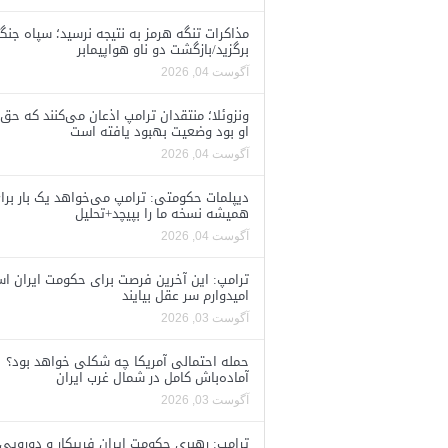
مذاکرات تنگه هرمز به نتیجه نرسید؛ سپاه جنگ 
برگزید/بازگشت دو ناو هواپیمابر
آگوست 04, 2026
ونزوئلا؛ منتقدان ترامپ اذعان می‌کنند که حق 
او بود وضعیت بهبود یافته است
آگوست 04, 2026
دیپلمات حکومتی: ترامپ می‌خواهد یک بار برا
همیشه نسخه ما را بپیچد+تحلیل
آگوست 04, 2026
ترامپ: این آخرین فرصت برای حکومت ایران ا
امیدوارم سر عقل بیایند
آگوست 03, 2026
حمله احتمالی آمریکا چه شکلی خواهد بود؟
آماده‌باش کامل در شمال غرب ایران
آگوست 03, 2026
ترامپ: رهبری حکومت ایران فریبکار و دورویی