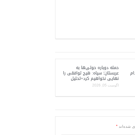
حمله دوباره حوثی‌ها به
ام
عربستان؛ سپاه: هیچ توافقی را
نهایی نخواهیم کرد+تحلیل
آگوست 05, 2026
*
ی شده‌اند