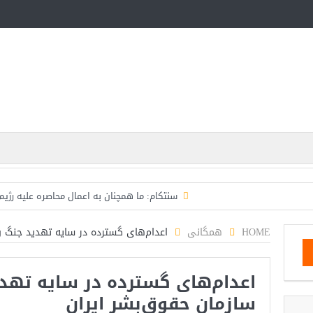
سنتکام: ما همچنان به اعمال محاصره علیه رژیم
اسرائیل: حزب‌الله توافق آتش‌بس را نقض کرده، اقدام ق
HOME
همگانی
اعدام‌های گسترده در سایه تهدید جنگ و
حمله دوباره حوثی‌ها به عربستان؛ سپاه: هیچ توافقی را نهای
اعدام‌های گسترده در سایه تهد
ترامپ: سرمایه‌گذاران دریافته‌اند که آمر
سازمان حقوق‌بشر ایران
مذاکرات تنگه هرمز به نتیجه نرسید؛ سپاه جنگ را برگزید/با