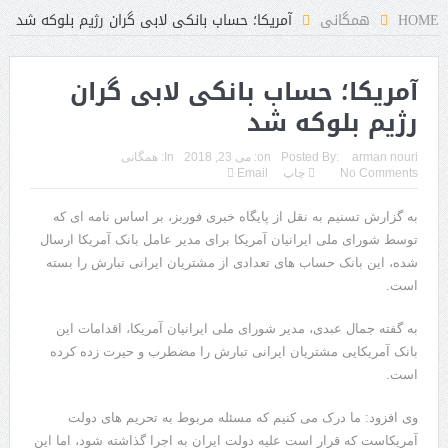
د
HOME
همگانی
آمریکا؛ حساب بانکی لابی گران رژیم بلوکه شد
آمریکا؛ حساب بانکی لابی گران
رژیم بلوکه شد
arman nouri
Posted By:
on:
می 23, 2018
In:
همگانی
No Comments
چاپ
Email
به گزارش تسنیم به نقل از پایگاه خبری فوربز، بر اساس نامه ای که
توسط شورای ملی ایرانیان آمریکا برای مدیر عامل بانک آمریکا ارسال
شده، این بانک حساب های تعدادی از مشتریان ایرانی تبارش را بسته
است.
به گفته جمال عبدی، مدیر شورای ملی ایرانیان آمریکا، اقدامات این
بانک آمریکایی مشتریان ایرانی تبارش را مضطرب و حیرت زده کرده
است.
وی افزود: ما درک می کنیم که مسئله مربوط به تحریم های دولت
آمریکاست که قرار است علیه دولت ایران به اجرا گذاشته شود، اما این