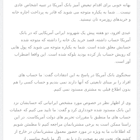
بهانه خوبی برای اقدام تبعیض آمیز بانک آمریکا در تنبیه اشخاص عادی
نیست… شما به یکباره متوجه می شوید که قادر به پرداخت اجاره خانه
و خریدهای روزمره تان نیستید.
عبدی افزود، دو هفته پیش یک شهروند ایرانی آمریکایی که در بانک
آمریکا حساب داشته، قصد خرید یک خانه را داشته که متوجه شده
حسابش معلق شده است. شما به یکباره متوجه می شوید که پول هایی
که رویش حساب باز کرده بودید بلوکه شده است. این واقعا اضطراب
آور است.
سخنگوی بانک آمریکا در پاسخ به این انتقادات گفت: ما حساب های
افراد را بر مبنای تابعیتی که آنها دارند نمی بندیم و حساب کسی را هم
بدون اطلاع قبلی به مشتری مسدود نمی کنیم.
وی از اظهار نظر در خصوص مورد مشخص ایرانیانی که حسابشان نزد
این بانک مسدود شده خودداری کرد و گفت: ما تایید می کنیم که عملیات
حساب های ما منطبق با مقررات تحریم های دولت آمریکاست. در این
راستا ممکن است به برخی مشتریانمان مراجعه کنیم تا مطمئن شویم
که اطلاعات ما به ویژه در مورد حضور معمول مشتریانمان در خارج از
کشورهای تحت تحریم صحت دارد یا نه… اگر ما پاسخ مناسبی از