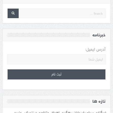
خبرنامه
آدرس ایمیل:
تازه ها
خبرگزاری سپاه پاسداران: رهگیری اهداف متخاصم در نزدیکی جزیره