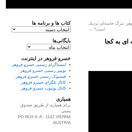
کتاب ها و برنامه ها
هر: مرگ خامنه‌ای نزدیک
کتاب
است?
→
ها
ای به کجا
بایگانی‌ها
و
برنامه
بایگانی‌ها
ها
خسرو فروهر در اینترنت
اینستاگرام رسمی خسرو فروهر
توییتر رسمی خسرو فروهر
فیسبوک رسمی خسرو فروهر
کانال تلگرام خسرو فروهر
کانال یوتیوب خسرو فروهر
همیاری
برای همیاری از طریق صندوق
پستی:
PO BOX 8, A - 1142 VIENNA
AUSTRIA