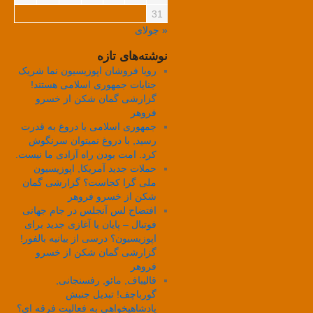
31
« جولای
نوشته‌های تازه
رویا فروشان اپوزیسیون نما شریک
جنایات جمهوری اسلامی هستند!
گزارشی گمان شکن از خسرو
فروهر
جمهوری اسلامی با دروغ به قدرت
رسید, با دروغ نمیتوان سرنگوش
کرد. امت بودن راه آزادی ما نیست.
حملات جدید آمریکا, اپوزیسیون
ملی گرا کجاست؟ گزارشی گمان
شکن از خسرو فروهر
افتضاح لس آنجلس در جام جهانی
فوتبال – پایان یا آغازی جدید برای
اپوزیسیون؟ درسی از بیانیه بالفور!
گزارشی گمان شکن از خسرو
فروهر
قالیباف, مائو, رفسنجانی,
گورباچف! تبدیل جنبش
پادشاهیخواهی به فعالیت فرقه ای؟