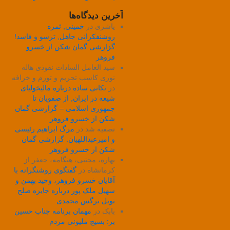
آخرین دیدگاه‌ها
یاشری
در
خمینی, ثمره
روشنفکرانی جاهل, ترسو و فاسد!
گزارشی گمان شکن از خسرو
فروهر
سید العامل السادات نفوذی هاله
نوری کاسب تحریم و تورم و خرافه
در
نکاتی ساده درباره مالیخولیای
شیعه در ایران, از صفویان تا
جمهوری اسلامی – گزارشی گمان
شکن از خسرو فروهر
تصفیه شد
در
مرگ ابراهیم رئیسی
و امیرعبداللهیان. گزارشی گمان
شکن از خسرو فروهر
بهاره، مجتبی، هنگامه، جعفر از
کرمانشاه
در
گفتگوی روشنگرانه با
آقایان خسرو فروهر، وحید بهمن و
سهیل ملک پور درباره جایزه صلح
نوبل نرگس محمدی
بابک
در
مهمان برنامه جناب حسین
بر: بسیج ملیونی مردم