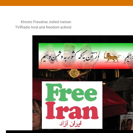
Khosro Fravahar, exiled iranian
TV/Radio host and freedom activist