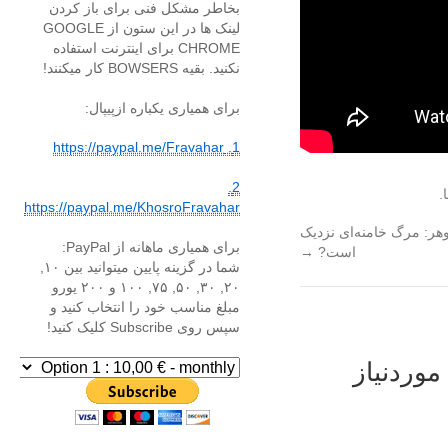
بخاطر مشکل فنی برای باز کردن
لینک ها در این ستون از GOOGLE
CHROME برای اینترنت استفاده
نکنید. بقیه BOWSERS کار میکنند!
برای همیاری یکباره ازپیپال:
1. https://paypal.me/Fravahar
2.
.
https://paypal.me/KhosroFravahar
هر: مرگ خامنه‌ای نزدیک
برای همیاری ماهانه از PayPal:
است?
→
شما در گزینه پایین میتوانید بین ۱۰,
۲۰, ۳۰, ۵۰, ۷۵, ۱۰۰ و ۲۰۰ یورو
مبلغ مناسب خود را انتخاب کنید و
سپس روی Subscribe کلیک کنید!
وردنیاز