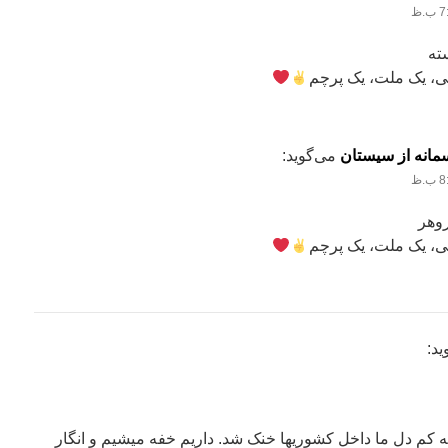
سته
، یک ملت، یک پرچم
انه از سیستان
می‌گوید:
وهر
، یک ملت، یک پرچم
ید:
 یه کم دل ما داخل کشوریها خنک شد. داریم خفه میشیم و انگار