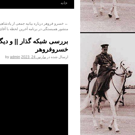
رفتن
خانه
به
←
خسرو فروهر درباره بیانیه جمعی از پادشاهیخو
نوشته‌ها
منشور همبستگی در برنامه آخرین لحظه با آقای
بررسی شبکه گذار || و دیگر 
خسروفروهر
ارسال شده در
مارس 24, 2023
admin
by