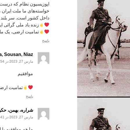
اپوزیسیون نظام که درست 
خواسته‌های ما ملت ایران ر
داخل کشور است. سر بلند 
زنده باد ملی‌ گرائی ای
تمامیت ارضی، یک مل
پاسخ
a, Sousan, Niaz
مارس 27, 2023 در 2:54 ب.ظ
موافقیم
تمامیت ارضی
پاسخ
شراره، بهمن، حکیم
مارس 27, 2023 در 6:41 ب.ظ
ما هم موافقیم با 