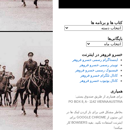
کتاب ها و برنامه ها
کتاب
ها
و
بایگانی‌ها
برنامه
بایگانی‌ها
ها
خسرو فروهر در اینترنت
اینستاگرام رسمی خسرو فروهر
توییتر رسمی خسرو فروهر
فیسبوک رسمی خسرو فروهر
کانال تلگرام خسرو فروهر
کانال یوتیوب خسرو فروهر
همیاری
برای همیاری از طریق صندوق پستی:
PO BOX 8, A - 1142 VIENNA AUSTRIA
بخاطر مشکل فنی برای باز کردن لینک ها در
این ستون از GOOGLE CHROME برای
اینترنت استفاده نکنید. بقیه BOWSERS کار
میکنند!