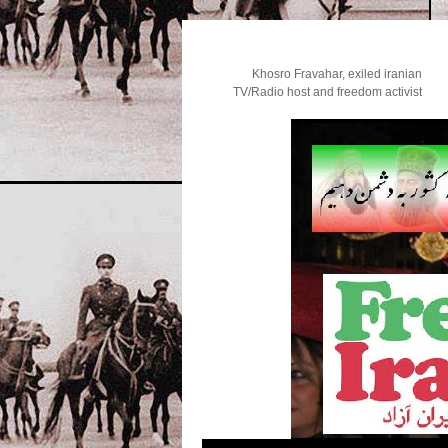
Khosro Fravahar, exiled iranian
TV/Radio host and freedom activist