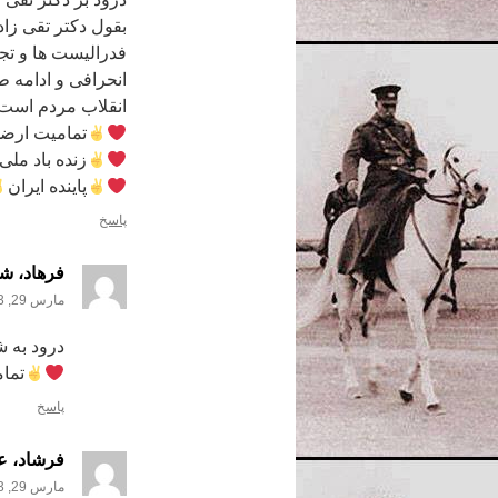
بقول دکتر تقی زاد
فدرالیست ها و تجز
انحرافی و ادامه 
انقلاب مردم است. 
تمامیت ارضی
زنده باد ملی‌
پاینده ایران
پاسخ
فرهاد، شر
مارس 29, 2023 در 8:10 ق.ظ
درود به 
تما
پاسخ
فرشاد، عط
مارس 29, 2023 در 8:14 ق.ظ