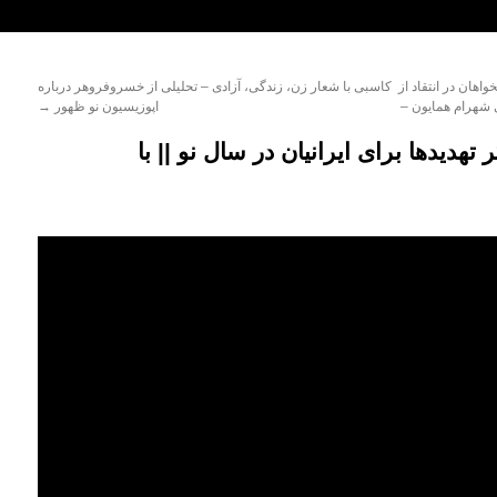
اهان در انتقاد از
کاسبی با شعار زن، زندگی، آزادی – تحلیلی از خسروفروهر درباره
 شهرام همایون –
اپوزیسیون نو ظهور
→
تهدیدها برای ایرانیان در سال نو || با