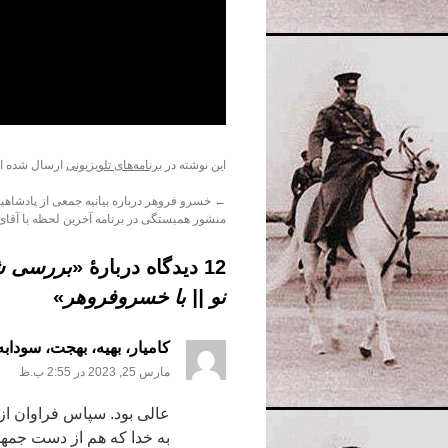
این نوشته در
برنامه‌های تلویزیونی
ارسال شده ا
←
خسرو فروهر درباره بیانیه جمعی از پادشاهیخو
منشور همبستگی در برنامه آخرین لحظه با آقای
12 دیدگاه دربارهٔ «
بررسی شبک
نو || با خسروفروهر
»
کامیار، بهیه، بهجت، سوداب
مارس 25, 2023 در 2:55 ب.ظ
عالی بود. سپاس فراوان از
به خدا که هم از دست جمه