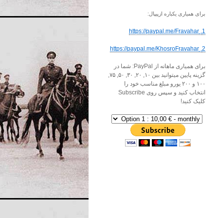
برای همیاری یکباره ازپیپال:
1. https://paypal.me/Fravahar
2. https://paypal.me/KhosroFravahar
برای همیاری ماهانه از PayPal: شما در
گزینه پایین میتوانید بین ۱۰, ۲۰, ۳۰, ۵۰, ۷۵,
۱۰۰ و ۲۰۰ یورو مبلغ مناسب خود را
انتخاب کنید و سپس روی Subscribe
کلیک کنید!