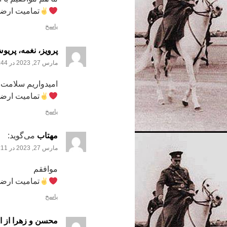
تمامیت ارضی
پاسخ
پرویز، نغمه، پریو
مارس 27, 2023 در 6:44 ب.ظ
امیدواریم سلامت
تمامیت ارضی
پاسخ
مهتاب
می‌گوید:
مارس 27, 2023 در 7:11 ب.ظ
موافقم
تمامیت ارضی
پاسخ
محسن و زهرا از ا