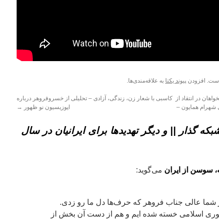
ست. افزودن
پیوند یکتا
به علاقه‌مندی‌ها.
اهان در انتقاد از
کاسبی با شعار زن، زندگی، آزادی – تحلیلی از خسروفروهر درباره
 شهرام همایون –
اپوزیسیون نو ظهور
→
ه گذار || و دیگر تهدیدها برای ایرانیان در سال
ه، سوسن از ایران
می‌گوید:
 شما عالی جناب فروهر که حرف‌ها دل ما رو زدی.
وری اسلامی خسته شده ایم و هم از دست آن بخش از