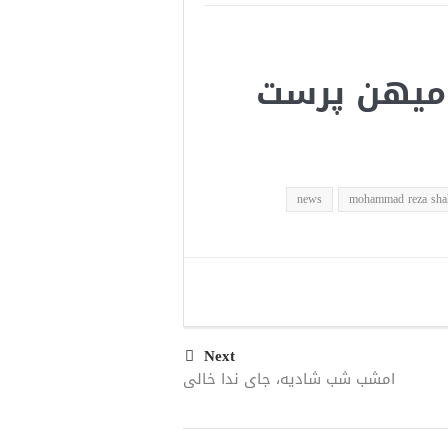
م میهن پرست
news
mohammad reza shah
Next
امشب شب شادیه، جای ندا خالی