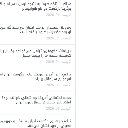
مذاکرات تنگه هرمز به نتیجه نرسید؛ سپاه جنگ 
برگزید/بازگشت دو ناو هواپیمابر
آگوست 04, 2026
ونزوئلا؛ منتقدان ترامپ اذعان می‌کنند که حق 
او بود وضعیت بهبود یافته است
آگوست 04, 2026
دیپلمات حکومتی: ترامپ می‌خواهد یک بار برا
همیشه نسخه ما را بپیچد+تحلیل
آگوست 04, 2026
ترامپ: این آخرین فرصت برای حکومت ایران ا
امیدوارم سر عقل بیایند
آگوست 03, 2026
حمله احتمالی آمریکا چه شکلی خواهد بود؟
آماده‌باش کامل در شمال غرب ایران
آگوست 03, 2026
ترامپ: رهبری حکومت ایران فریبکار و دورویی
عجیبی از خود نشان می‌دهد