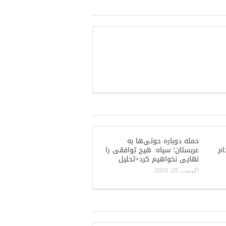
حمله دوباره حوثی‌ها به
ام
عربستان؛ سپاه: هیچ توافقی را
نهایی نخواهیم کرد+تحلیل
آگوست 05, 2026