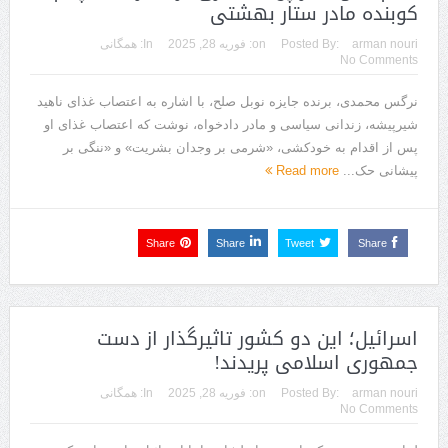
کوبنده مادر ستار بهشتی
arman nouri
Posted By:
on:
فوریه 28, 2025
In:
همگانی
No Comments
نرگس محمدی، برنده جایزه نوبل صلح، با اشاره به اعتصاب غذای ناهید
شیرپیشه، زندانی سیاسی و مادر دادخواه، نوشت که اعتصاب غذای او
پس از اقدام به خودکشی، «شرمی بر وجدان بشریت» و «ننگی بر
پیشانی حک...
Read more
Share
Share
Tweet
Share
اسرائیل؛ این دو کشور تاثیرگذار از دست
جمهوری اسلامی پریدند!
arman nouri
Posted By:
on:
فوریه 28, 2025
In:
همگانی
No Comments