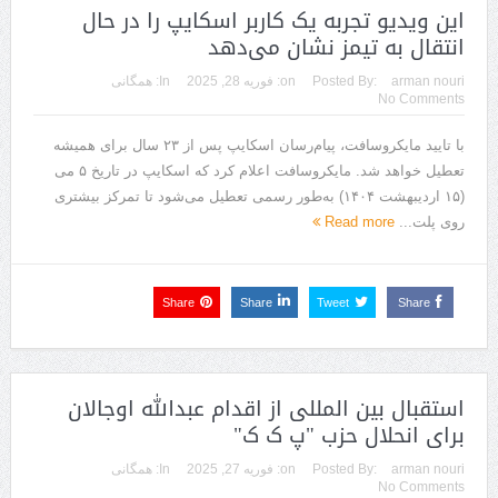
این ویدیو تجربه یک کاربر اسکایپ را در حال
انتقال به تیمز نشان می‌دهد
arman nouri
Posted By:
on:
فوریه 28, 2025
In:
همگانی
No Comments
با تایید مایکروسافت، پیام‌رسان اسکایپ پس از ۲۳ سال برای همیشه
تعطیل خواهد شد. مایکروسافت اعلام کرد که اسکایپ در تاریخ ۵ می
(۱۵ اردیبهشت ۱۴۰۴) به‌طور رسمی تعطیل می‌شود تا تمرکز بیشتری
روی پلت...
Read more
Share
Share
Tweet
Share
استقبال بین المللی از اقدام عبدالله اوجالان
برای انحلال حزب "پ ک ک"
arman nouri
Posted By:
on:
فوریه 27, 2025
In:
همگانی
No Comments