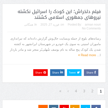
فیلم دلخراش؛ این کودک را اسرائیل نکشته
نیروهای جمهوری اسلامی کشتند
arman nouri
Posted By:
on:
فوریه 27, 2025
In:
همگانی
No Comments
رسانه‌های بلوچ از جمله وبسایت حال‌وش گزارش داده‌اند که تیراندازی
ماموران امنیتی به سوی یک خودرو در شهرستان ایرانشهر به کشته
شدن یک کودک پنج ساله به نام یوسف شُهلی‌بُر منجر شد و مادر باردار
ا...
Read more
Share
Share
Tweet
Share
»
›
4
3
2
1