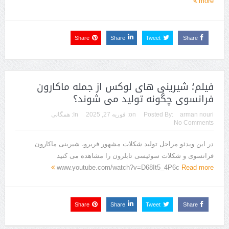
more
Share
Share
Tweet
Share
فیلم؛ شیرینی های لوکس از جمله ماکارون
فرانسوی چگونه تولید می شوند؟
arman nouri
Posted By:
on:
فوریه 27, 2025
In:
همگانی
No Comments
در این ویدئو مراحل تولید شکلات مشهور فریرو، شیرینی ماکارون
فرانسوی و شکلات سوئیسی تابلرون را مشاهده می کنید
www.youtube.com/watch?v=D68It5_4P6c
Read more
Share
Share
Tweet
Share