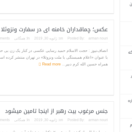
ن
عکس؛ چماقداران خامنه ای در سفارت ونزوئلا
arman nouri
Posted By:
on:
ژانویه 30, 2019
In:
همگانی
ments
انصاف‌نیوز : حجت الاسلام حمید رسایی عکسی در کنار یک زن بی حجا
که
با عنوان «اعلام همبستگی با ملت ونزوئلا» در تهران منتشر کرده ا
همراه حسین الله کرم دبیر...
Read more
ره
جنس مرغوب بیت رهبر از اینجا تامین میشود
arman nouri
Posted By:
on:
ژانویه 30, 2019
In:
همگانی
ments
م