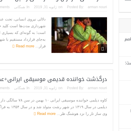
arman nouri
Posted By:
on:
ژانویه 31, 2019
In:
همگانی
ments
دلالی نیروی انسانی، تحت عن
شهرداری مدت‌ها است کلید خ
است؛ به گونه‌ای که بسیاری ا
اصم
به‌جای قرارداد مستقیم با شه
قرار...
Read more
ست؛
درگذشت خواننده قدیمی موسیقی ایرانی+
arman nouri
Posted By:
on:
ژانویه 31, 2019
In:
همگانی
ments
کاوه دیلمی خواننده موسیقی ا
دیلمی در سال ۱۳۱۹ 
وی ساز تار را نزد هوشنگ ظر...
Read more