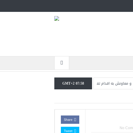
GMT+2 07:58
 به اقدام تفرقه‌افکنان/سفر ژنرال منیر به عربستان
مقاله: اپوزیسیون بی‌راه‌حل؛ 
Share
No Com
Tweet