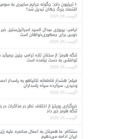
۱۰ تریلیون دلار؛ چگونه جرایم سایبری به سومی
اقتصاد بزرگ جهان تبدیل شد؟
آگوست 06, 2026
ترامپ: پیروزی عبدال السید اسرائیل‌ستیز، خبر
خوبی برای جمهوری‌خواهان است
آگوست 06, 2026
تنگه هرمز؛ از سخنان تازه ترامپ چنین برمیآید 
توافقی به دست نیامده است
آگوست 05, 2026
فیلم؛ هشدار قاطعانه نتانیاهو به پاسدار احمد
وحیدی، سرکرده سپاه پاسداران
آگوست 05, 2026
خبرگزاری رویترز از اختلاف نظر در مذاکرات در با
تنگه هرمز خبر داد
آگوست 05, 2026
سنتکام: ما همچنان به اعمال محاصره علیه رژی
ایران ادامه می‌دهیم