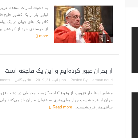
به دعوت امارات متحده عربی
اولین بار از یک کشور خلیج فا
کاتولیک های جهان در یک پیام
از خرسندی خود از “نوشتن برگ
more
از بحران عبور کرده‌ایم و این یک فاجعه است
arman nouri
Posted By:
on:
ژانویه 31, 2019
In:
همگانی
ments
مشاور استاندار قزوین، از وقوع “فاجعه” زیست‌محیطی در دشت قزوین
سانتی‌متر فرونشست...
Read more