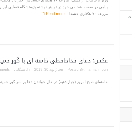
وزیر ارتباطات از کشف “مزرعه ۷۰ هکتاری خشخاش” خب
پیامی در صفحه شخصی خود در توییتر نوشته پژوهشگاه فضایی ایر
مزرعه ۷۰ هکتاری خشخا...
Read more
ه،
عکس؛ دعای خداحافظی خامنه ای با گور خمی
arman nouri
Posted By:
on:
ژانویه 30, 2019
In:
همگانی
ments
خامنه‌ای صبح امروز (چهارشنبه) در حال خواندن دعا بر سر گور خمین