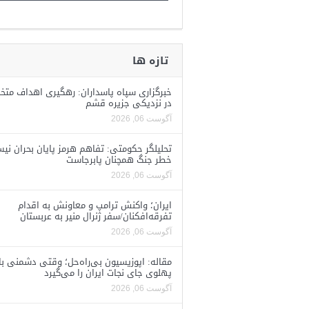
تازه ها
خبرگزاری سپاه پاسداران: رهگیری اهداف متخ
در نزدیکی جزیره قشم
آگوست 06, 2026
تحلیلگر حکومتی: تفاهم هرمز پایان بحران نی
خطر جنگ همچنان پابرجاست
آگوست 06, 2026
ایران؛ واکنش ترامپ و معاونش به اقدام
تفرقه‌افکنان/سفر ژنرال منیر به عربستان
آگوست 06, 2026
مقاله: اپوزیسیون بی‌راه‌حل؛ وقتی دشمنی با
پهلوی جای نجات ایران را می‌گیرد
آگوست 06, 2026