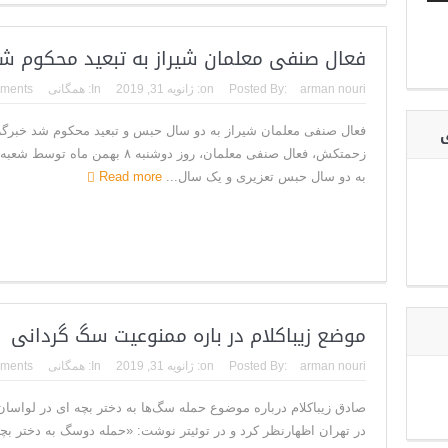
فعال صنفی معلمان شیراز به تبعید محکوم ش
arman nouri
Posted By:
on:
ژانویه 31, 2019
In:
همگانی
ments
ی
فعال صنفی معلمان شیراز به دو سال حبس و تبعید محکوم شد خبرگز
زحمتکش، فعال صنفی معلمان، روز دوشنبه ۸ 
به دو سال حبس تعزیری و یک سال...
Read more
موضع زیباکلام در باره ممنوعیت سگ‌ گردانی
arman nouri
Posted By:
on:
ژانویه 31, 2019
In:
همگانی
ments
صادق زیباکلام درباره موضوع حمله سگ‌ها به دختر بچه ای در لواس
در تهران اظهارنظر کرد و در توئیتر نوشت: «حمله دوسگ به دختر ب