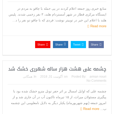
منابع خبری روز جمعه اعلام کردند در پی حمله با چاقو به مردم در
ایستگاه مرکزی قطار در شهر آمستردام هلند، ۳ نفر زخمی شدند. پلیس
هلند با اعلام این خبر در توییتر نوشت: فردی که با چاقو دو نفر را د...
Read more
Share
Share
Tweet
Share
چشمه علی هشت هزار ساله شهرری خشک شد
arman nouri
Posted By:
on:
آگوست 31, 2018
In:
همگانی
No Comments
چشمه علی که اوایل امسال بر اثر حفر تونل مترو خشک شده بود با
پیگیری مسئولان میراث، از ۱۵ تیرماه تاکنون آب در آن جاری شد و از
امروز جمعه (نهم شهریورماه) یکبار دیگر به دلایل نامعلومی این چشمه
ب...
Read more