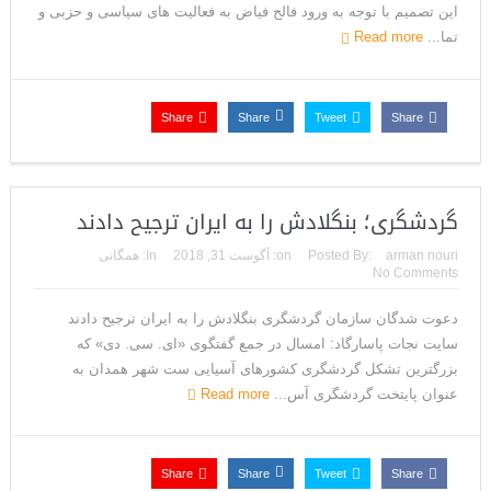
این تصمیم با توجه به ورود فالح فیاض به فعالیت های سیاسی و حزبی و
می‌دهد
تما...
Read more
Share
Share
Tweet
Share
گردشگری؛ بنگلادش را به ایران ترجیح دادند
arman nouri
Posted By:
on:
آگوست 31, 2018
In:
همگانی
No Comments
دعوت شدگان سازمان گردشگری بنگلادش را به ایران ترجیح دادند
سایت نجات پاسارگاد: امسال در جمع گفتگوی «ای. سی. دی» که
بزرگترین تشکل گردشگری کشورهای آسیایی ست شهر همدان به
عنوان پایتخت گردشگری آس...
Read more
Share
Share
Tweet
Share