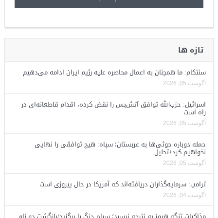
تازه ها
سنتکام: ما همچنان به اعمال محاصره علیه رژیم ایران ادامه می‌دهیم
آگوست 05, 2026
اسرائیل: حزب‌الله توافق آتش‌بس را نقض کرده، اقدام قاطعانه‌ای در
راه است
آگوست 05, 2026
حمله دوباره حوثی‌ها به عربستان؛ سپاه: هیچ توافقی را نهایی
نخواهیم کرد+تحلیل
آگوست 05, 2026
ترامپ: سرمایه‌گذاران دریافته‌اند که آمریکا در حال پیروزی است
آگوست 04, 2026
مذاکرات تنگه هرمز به نتیجه نرسید؛ سپاه جنگ را برگزید/بازگشت دو ناو