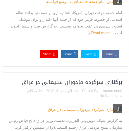
ترامپ: سرمایه‌گذاران دریافته‌اند که آمریکا در حال پیروزی است
امام جمعه موقت تهران: امریکا، اتحادیه اروپا و همه دنیا بدانند نظام
مذاکرات تنگه هرمز به نتیجه نرسید؛ سپاه جنگ را برگزید/بازگشت دو
اسلامی از خطوط قرمز خود که از جمله آنها اقتدار و توان موشکی
است ، سرسوزنی عقب نخواهد نشست. به گزارش صدا و سیما، آخوند
ناو هواپیمابر
احمد...
Read more
ونزوئلا؛ منتقدان ترامپ اذعان می‌کنند که حق با او بود وضعیت
بهبود یافته است
Share
Share
Tweet
Share
دیپلمات حکومتی: ترامپ می‌خواهد یک بار برای همیشه نسخه ما را
بپیچد+تحلیل
برکناری سرکرده مزدوران سلیمانی در عراق
ترامپ: این آخرین فرصت برای حکومت ایران است، امیدوارم سر عقل
arman nouri
Posted By:
on:
آگوست 31, 2018
In:
همگانی
بیایند
No Comments
حمله احتمالی آمریکا چه شکلی خواهد بود؟ آماده‌باش کامل در
شمال غرب ایران
به گزارش شبکه تلویزیونی الجزیره، نخست وزیر عراق فالح فیاض رئیس
ترامپ: رهبری حکومت ایران فریبکار و دورویی عجیبی از خود نشان
سازمان بسیج مردمی عراق (حشد الشعبی) را از سمتش برکنار کرد.