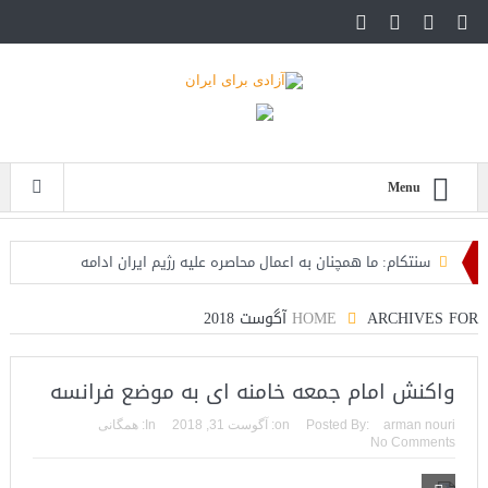
Menu
سنتکام: ما همچنان به اعمال محاصره علیه رژیم ایران ادامه
می‌دهیم
ARCHIVES FOR آگوست 2018
HOME
اسرائیل: حزب‌الله توافق آتش‌بس را نقض کرده، اقدام قاطعانه‌ای
در راه است
واکنش امام جمعه خامنه ای به موضع فرانسه
حمله دوباره حوثی‌ها به عربستان؛ سپاه: هیچ توافقی را نهایی
arman nouri
Posted By:
on:
آگوست 31, 2018
In:
همگانی
No Comments
نخواهیم کرد+تحلیل