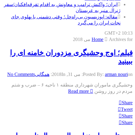
ایران؛ واکنش ترامپ و معاونش به اقدام تفرقه‌افکنان/سفر
ژنرال منیر به عربستان
مقاله: اپوزیسیون بی‌راه‌حل؛ وقتی دشمنی با پهلوی جای
نجات ایران را می‌گیرد
GMT+2 10:13
Archives for می 2018
Home
فیلم؛ اوج وحشیگری مزدوران خامنه ای را
ببینید
on:
arman nouri
Posted By:
می 31, 2018
In:
همگانی
No Comments
وحشیگری ماموران شهرداری منطقه ١ ناحیه ۶ – ضرب و شتم
مردم در روز روشن
Read more
Share
Tweet
Share
Share