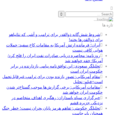
تازه ها
شروط شش‌گانه ذوالقدر برای ترامپ و آشی که نتانیاهو
برای ذوالقدرها پخته!
ایران؛ فرمانده ارتش آمریکا به مقامات کاخ سفید: حملات
هوایی کافی نیست
روزنامه: محاصره دریایی صادرات نفت ایران را فلج کرد/
آمریکا: خفه خواهند شد
تحلیلگر سعودی: این توافق‌نامه پیامی بازدارنده در برابر
حکومت ایران است
مقام آمریکایی: تصورِ بازنده بودن برای ترامپ غیرقابل‌تحمل
است+فیلم: تحلیل
مقامات آمریکایی: برخی گزارش‌ها موجب گستاخ‌تر شدن
حکومت ایران خواهد شد
خبرگزاری سپاه پاسداران: رهگیری اهداف متخاصم در
نزدیکی جزیره قشم
تحلیلگر حکومتی: تفاهم هرمز پایان بحران نیست؛ خطر جنگ
همچنان پابرجاست