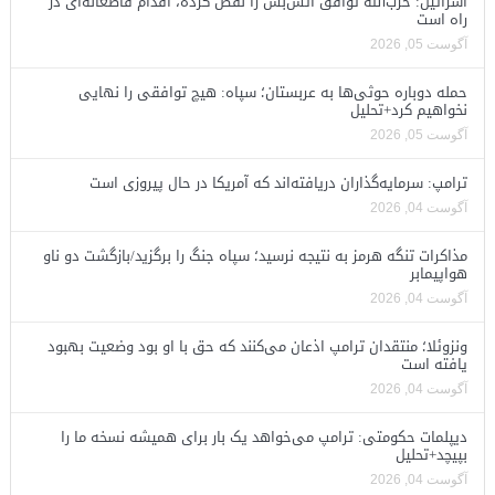
اسرائیل: حزب‌الله توافق آتش‌بس را نقض کرده، اقدام قاطعانه‌ای در
راه است
آگوست 05, 2026
حمله دوباره حوثی‌ها به عربستان؛ سپاه: هیچ توافقی را نهایی
نخواهیم کرد+تحلیل
آگوست 05, 2026
ترامپ: سرمایه‌گذاران دریافته‌اند که آمریکا در حال پیروزی است
آگوست 04, 2026
مذاکرات تنگه هرمز به نتیجه نرسید؛ سپاه جنگ را برگزید/بازگشت دو ناو
هواپیمابر
آگوست 04, 2026
ونزوئلا؛ منتقدان ترامپ اذعان می‌کنند که حق با او بود وضعیت بهبود
یافته است
آگوست 04, 2026
دیپلمات حکومتی: ترامپ می‌خواهد یک بار برای همیشه نسخه ما را
بپیچد+تحلیل
آگوست 04, 2026