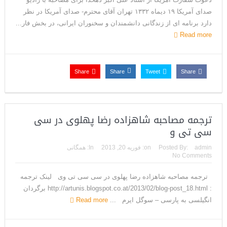
ترامپ: سرمایه‌گذاران دریافته‌اند که آمریکا در حال پیروزی است
صدای آمریکا ۱۹ دیماه ۱۳۳۲ تهران آقای محترم- صدای آمریکا در نظر
دارد برنامه ای از زندگانی دانشمندان و سخنوران ایرانی، در بخش فار...
مذاکرات تنگه هرمز به نتیجه نرسید؛ سپاه جنگ را برگزید/بازگشت دو
Read more
ناو هواپیمابر
ونزوئلا؛ منتقدان ترامپ اذعان می‌کنند که حق با او بود وضعیت
Share
Share
Tweet
Share
بهبود یافته است
دیپلمات حکومتی: ترامپ می‌خواهد یک بار برای همیشه نسخه ما را
ترجمه مصاحبه شاهزاده رضا پهلوی در سی
بپیچد+تحلیل
سی تی و
ترامپ: این آخرین فرصت برای حکومت ایران است، امیدوارم سر عقل
admin
Posted By:
on:
فوریه 20, 2013
In:
همگانی
No Comments
بیایند
ترجمه مصاحبه شاهزاده رضا پهلوی در سی سی تی وی لینک ترجمه
حمله احتمالی آمریکا چه شکلی خواهد بود؟ آماده‌باش کامل در
: http://artunis.blogspot.co.at/2013/02/blog-post_18.html برگردان
انگیلسی به پارسی – سوگل ایرم ...
Read more
شمال غرب ایران
ترامپ: رهبری حکومت ایران فریبکار و دورویی عجیبی از خود نشان