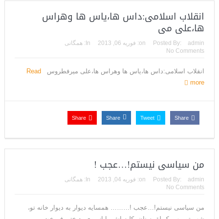
انقلاب اسلامی:داس ها،یاس ها وهراس
ها،علی می
admin
Posted By:
on:
فوریه 06, 2013
In:
همگانی
No Comments
انقلاب اسلامی:داس ها،یاس ها وهراس ها،علی میرفطروس
Read
more
Share
Share
Tweet
Share
من سیاسی نیستم!…عجب !
admin
Posted By:
on:
فوریه 04, 2013
In:
همگانی
No Comments
من سیاسی نیستم!…عجب !……… همسایه دیوار به دیوار خانه تو،
شهر تو، بهر یک لقمه نان، کلیه اش را از روی بدبختی فروخت من