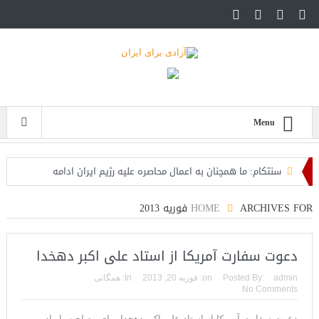
Menu
سنتکام: ما همچنان به اعمال محاصره علیه رژیم ایران ادامه
می‌دهیم
ARCHIVES FOR فوریه 2013
HOME
اسرائیل: حزب‌الله توافق آتش‌بس را نقض کرده، اقدام قاطعانه‌ای
در راه است
دعوت سفارت آمریکا از استاد علی اکبر دهخدا
حمله دوباره حوثی‌ها به عربستان؛ سپاه: هیچ توافقی را نهایی
admin
Posted By:
on:
فوریه 20, 2013
In:
همگانی
No Comments
نخواهیم کرد+تحلیل
دعوت سفارت آمریکا از استاد علی اکبر دهخدا برای مصاحبه با رادیو