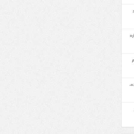
ره
م
ه،