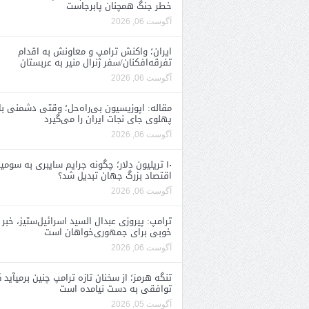
خطر جنگ همچنان پابرجاست
آگوست 06, 2026
ایران؛ واکنش ترامپ و معاونش به اقدام
تفرقه‌افکنان/سفر ژنرال منیر به عربستان
آگوست 06, 2026
مقاله: اپوزیسیون بی‌راه‌حل؛ وقتی دشمنی با
پهلوی جای نجات ایران را می‌گیرد
آگوست 06, 2026
۱۰ تریلیون دلار؛ چگونه جرایم سایبری به سومی
اقتصاد بزرگ جهان تبدیل شد؟
آگوست 06, 2026
ترامپ: پیروزی عبدال السید اسرائیل‌ستیز، خبر
خوبی برای جمهوری‌خواهان است
آگوست 06, 2026
تنگه هرمز؛ از سخنان تازه ترامپ چنین برمیآید 
توافقی به دست نیامده است
آگوست 05, 2026