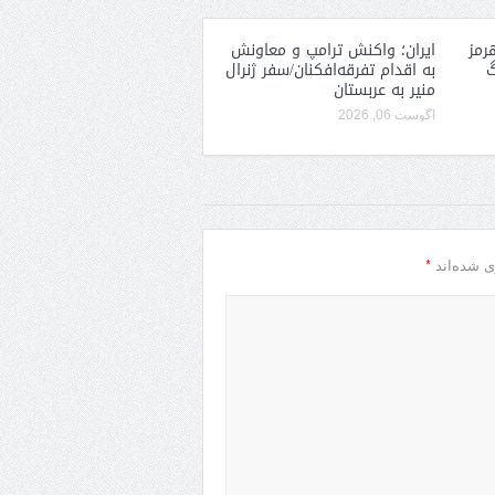
رمز
ایران؛ واکنش ترامپ و معاونش
گ
به اقدام تفرقه‌افکنان/سفر ژنرال
منیر به عربستان
آگوست 06, 2026
*
ی شده‌اند