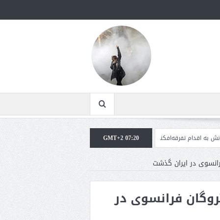
فرقه‌افکنان/سفر ژنرال منیر به عربستان
GMT+2 07:20
مقاله: اپوزیسیون بی‌راه‌حل؛ وقتی دشمنی 
 گروگان فرانسوی در