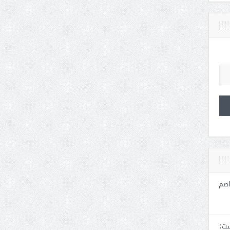
اصم
ست؛