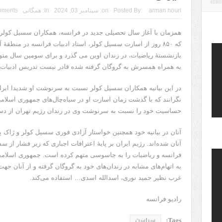
arman nouri
Posted By:
on:
سپتامبر 03, 2024
In:
همگانی
mments
همزمان با آغاز سال تحصیلی جدید در فرانسه، همکاران سسیل کولر در 
که ۸۵٠ روز از اسارت سسیل کولر، استاد ادبیات فرانسه در منطق
بازنشستۀ ریاضیات، در زندان اوین می گذرد و برای سومین سال مت
به همراه همسرش به گروگان گرفته شده قادر نیست تدریس ادبیات ف
در این بیانیه همکاران سسیل کولر نسبت به سرنوشت او شدیدا ابراز ی
نگرانند که با گذشت زمان اسارت او در سیاه‌چال‌های جمهوری اسلام
حساسیت خود را نسبت به سرنوشت وی در زندان رژیم تهران از دس
آنان در بیانیه خود همچنین خواستار آزادی فوری سسیل کولر و ژاک 
آنان شده‌اند. رژیم ایران بر پایۀ اعترافات اجباری که زیر فشار از س
فرانسه و ریاضیات را به جاسوسی متهم کرده است. جمهوری اسلامی ده
به اتهام‌های مشابه در زندان‌های خود به گروگان گرفته و از آنان جهت
غرب نظیر حمید نوری، اسدالله اسدی… استفاده می‌کند.
رادیو فرانسه
Tags:
سیاست