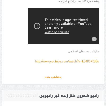
پشت کردگان به ایران و ایرانی.
مارکسیست‌های اسلامی
http://www.youtube.com/watch?v=k54IOKl1l8s
مشاهده همه
رادیو شمرون طنز زنده غیر رادیویی