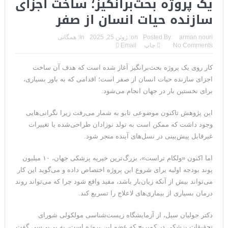
یک پروژه بحث‌برانگیز؛ ساخت اجزای
سازنده حیات انسان از صفر
arman nouri
Posted By:
on:
ژوئن 25, 2025
In:
همگانی
No Comments
چاپ
Email
کار روی یک پروژه بحث‌برانگیز آغاز شده است که هدف آن ساخت
اجزای سازنده حیات انسان از صفر است؛ اقدامی که به باور بسیاری،
برای نخستین بار در جهان انجام می‌شود.
این پژوهش تاکنون موضوعی تابو به شمار می‌رفت زیرا نگرانی‌هایی
وجود داشت که ممکن است به تولد نوزادان طراحی‌شده یا تغییرات
غیرقابل پیش‌بینی در نسل‌های آینده منجر شود.
اما اکنون «ولکام تراست»، بزرگ‌ترین خیریه پزشکی جهان، ۱۰ میلیون
پوند بودجه اولیه برای شروع این پروژه اختصاص داده و می‌گوید این کار
می‌تواند بیش از آنکه زیان‌بار باشد، مفید واقع شود چرا که می‌تواند روند
درمان بسیاری از بیماری‌های لاعلاج را تسریع کند.
دکتر جولیان سیل، از آزمایشگاه زیست‌شناسی مولکولی شورای
تحقیقات پزشکی در کمبریج که عضو این پروژه است، به بی‌بی‌سی گفت