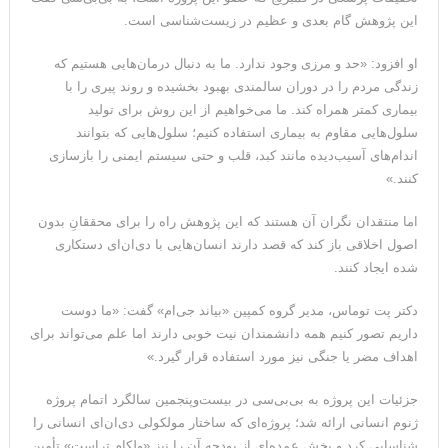
این پژوهش گام بعدی و عظیم در زیست‌شناسی است.
او افزود: «حد و مرزی وجود ندارد. ما به دنبال درمان‌هایی هستیم که
زندگی مردم را در دوران سالمندی بهبود بخشیده و روند پیری را با
بیماری کمتر همراه کند. ما می‌خواهیم از این روش برای تولید
سلول‌هایی مقاوم به بیماری استفاده کنیم؛ سلول‌هایی که بتوانند
اندام‌های آسیب‌دیده مانند کبد، قلب و حتی سیستم ایمنی را بازسازی
کنند.»
اما منتقدان نگران آن هستند که این پژوهش راه را برای محققانِ بدون
اصول اخلاقی باز کند که قصد دارند انسان‌هایی با دی‌ان‌ای دستکاری
شده ایجاد کنند.
دکتر پت توماس، مدیر گروه کمپین «بیاند جی‌ام» گفت: «ما دوست
داریم تصور کنیم همه دانشمندان نیت خوبی دارند اما علم می‌تواند برای
اهداف مضر یا جنگی نیز مورد استفاده قرار گیرد.»
جزئیات این پروژه به بی‌بی‌سی در بیست‌وپنجمین سالگرد اتمام پروژه
ژنوم انسانی ارائه شد؛ پروژه‌ای که ساختار مولکولی دی‌ان‌ای انسانی را
شناسایی کرد و بخش عمده‌ای از بودجه آن را نیز «ولکام تراست» تأمین