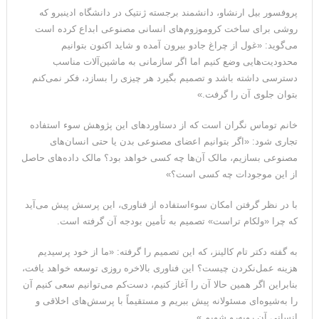
پروفسور بیل ارنشاو، دانشمند برجسته ژنتیک در دانشگاه ادینبرو که
روشی برای ساخت کروموزوم‌های انسانی مصنوعی ابداع کرده است
می‌گوید: «غول از چراغ جادو بیرون آمده و شاید اکنون بتوانیم
محدودیت‌هایی وضع کنیم اما اگر سازمانی به ماشین‌آلات مناسب
دسترسی داشته باشد و تصمیم بگیرد هر چیزی را بسازد، فکر نمی‌کنم
بتوان جلوی آن را گرفت.»
خانم توماس نگران است که از دستاوردهای این پژوهش سوء استفاده
تجاری‌ شود: «اگر بتوانیم اعضای مصنوعی بدن یا حتی انسان‌های
مصنوعی بسازیم، مالک آن‌ها چه کسی خواهد بود؟ مالک داده‌های حاصل
از این موجودات چه کسی است؟»
با در نظر گرفتن امکان سوءاستفاده از فناوری، این پرسش پیش می‌آید
که چرا «ولکام تراست» تصمیم به تأمین بودجه آن گرفته است.
به گفته دکتر تام کالینز، که این تصمیم را گرفته: «ما از خود پرسیدیم
هزینه عمل‌نکردن چیست؟ این فناوری بالاخره روزی توسعه خواهد یافت،
بنابراین اگر همین حالا آن را آغاز کنیم، دست‌کم می‌توانیم سعی کنیم آن
را به‌شیوه‌ای مسئولانه پیش ببریم و مستقیماً با پرسش‌های اخلاقی و
انسانی آن روبه‌رو شویم.»