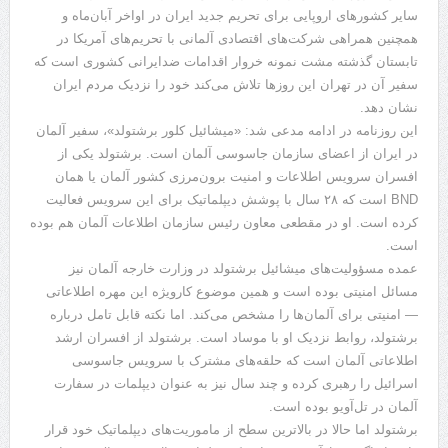
سایر کشورهای اروپایی برای تحریم جدید ایران در اواخر آبان‌ماه و
همچنین همراهی شرکت‌‌های اقتصادی آلمانی با تحریم‌‌های آمریکا در
تابستان گذشته مشت نمونه خروار اقدامات ضدایرانی کشوری است که
سفیر آن در تهران این روزها تلاش می‌کند خود را نزدیک مردم ایران
نشان دهد.
این روزنامه در ادامه مدعی شد: «میشائیل کلور برشتولد»، سفیر آلمان
در ایران از اعضای سازمان جاسوسی آلمان است. برشتولد یکی از
افسران سرویس اطلاعات و امنیت برون‌مرزی کشور آلمان یا همان
BND است که ۲۸ سال با پوشش دیپلماتیک برای این سرویس فعالیت
کرده است. او در مقطعی معاون رئیس سازمان اطلاعات آلمان هم بوده
است.
عمده مسؤولیت‌های میشائیل برشتولد در وزارت خارجه آلمان نیز
مسائل امنیتی بوده است و همین موضوع کارویژه این مهره اطلاعاتی
— امنیتی برای آلمان‌ها را مشخص می‌کند. اما نکته قابل تامل درباره
برشتولد، روابط نزدیک او با موساد است. برشتولد از افسران ارشد
اطلاعاتی آلمان است که حلقه‌های مشترک با سرویس جاسوسی
اسرائیل را رهبری کرده و چند سال نیز به عنوان دیپلمات در سفارت
آلمان در تل‌آویو بوده است.
برشتولد اما حالا در بالاترین سطح از ماموریت‌های دیپلماتیک خود قرار