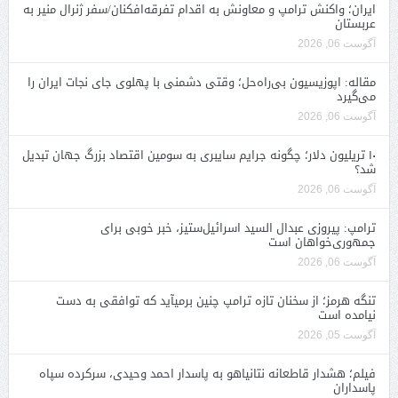
ایران؛ واکنش ترامپ و معاونش به اقدام تفرقه‌افکنان/سفر ژنرال منیر به
عربستان
آگوست 06, 2026
مقاله: اپوزیسیون بی‌راه‌حل؛ وقتی دشمنی با پهلوی جای نجات ایران را
می‌گیرد
آگوست 06, 2026
۱۰ تریلیون دلار؛ چگونه جرایم سایبری به سومین اقتصاد بزرگ جهان تبدیل
شد؟
آگوست 06, 2026
ترامپ: پیروزی عبدال السید اسرائیل‌ستیز، خبر خوبی برای
جمهوری‌خواهان است
آگوست 06, 2026
تنگه هرمز؛ از سخنان تازه ترامپ چنین برمیآید که توافقی به دست
نیامده است
آگوست 05, 2026
فیلم؛ هشدار قاطعانه نتانیاهو به پاسدار احمد وحیدی، سرکرده سپاه
پاسداران