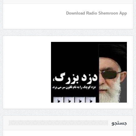
Download Radio Shemroon App
جستجو