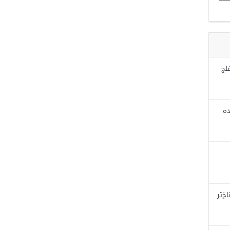
لج
ده
خ‌تر