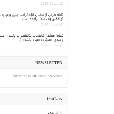
آگوست 06, 2026
تنگه هرمز؛ از سخنان تازه ترامپ چنین برمیآید 
توافقی به دست نیامده است
آگوست 05, 2026
فیلم؛ هشدار قاطعانه نتانیاهو به پاسدار احمد
وحیدی، سرکرده سپاه پاسداران
آگوست 05, 2026
NEWSLETTER
Subscribe to our email newsletter.
دسته‌ها
تاریخی