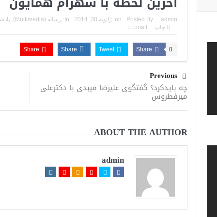
آخرین لحظه با شهرام همایون
admin
Posted By:
on:
ژانویه 30, 2014
In:
رسانه (Multimedia)
,
پادش
چاپ
Email
Share
Share
Tweet
Share
0
Previous
چه بایدکرد؟ گفتگوی علیرضا میبدی با دکترعلی
میرفطروس
ABOUT THE AUTHOR
admin