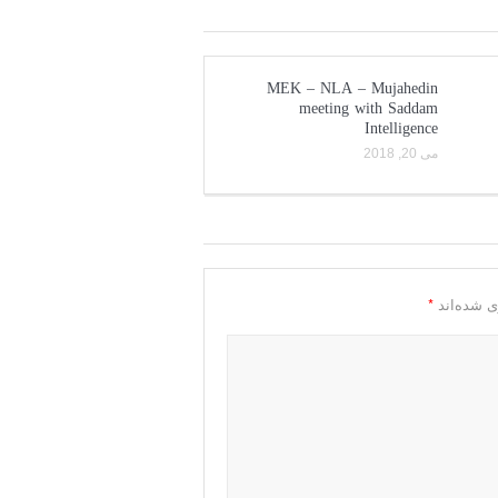
MEK – NLA – Mujahedin
meeting with Saddam
Intelligence
می 20, 2018
*
ی شده‌اند