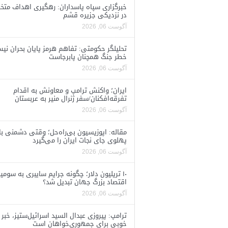
خبرگزاری سپاه پاسداران: رهگیری اهداف متخ
در نزدیکی جزیره قشم
آگوست 06, 2026
تحلیلگر حکومتی: تفاهم هرمز پایان بحران نی
خطر جنگ همچنان پابرجاست
آگوست 06, 2026
ایران؛ واکنش ترامپ و معاونش به اقدام
تفرقه‌افکنان/سفر ژنرال منیر به عربستان
آگوست 06, 2026
مقاله: اپوزیسیون بی‌راه‌حل؛ وقتی دشمنی با
پهلوی جای نجات ایران را می‌گیرد
آگوست 06, 2026
۱۰ تریلیون دلار؛ چگونه جرایم سایبری به سومی
اقتصاد بزرگ جهان تبدیل شد؟
آگوست 06, 2026
ترامپ: پیروزی عبدال السید اسرائیل‌ستیز، خبر
خوبی برای جمهوری‌خواهان است