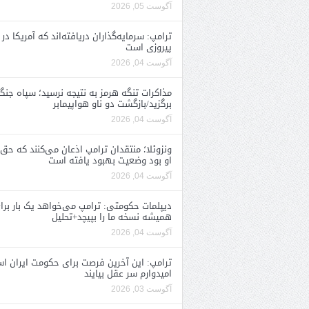
آگوست 05, 2026
ترامپ: سرمایه‌گذاران دریافته‌اند که آمریکا در 
پیروزی است
آگوست 04, 2026
مذاکرات تنگه هرمز به نتیجه نرسید؛ سپاه جنگ 
برگزید/بازگشت دو ناو هواپیمابر
آگوست 04, 2026
ونزوئلا؛ منتقدان ترامپ اذعان می‌کنند که حق 
او بود وضعیت بهبود یافته است
آگوست 04, 2026
دیپلمات حکومتی: ترامپ می‌خواهد یک بار برا
همیشه نسخه ما را بپیچد+تحلیل
آگوست 04, 2026
ترامپ: این آخرین فرصت برای حکومت ایران ا
امیدوارم سر عقل بیایند
آگوست 03, 2026