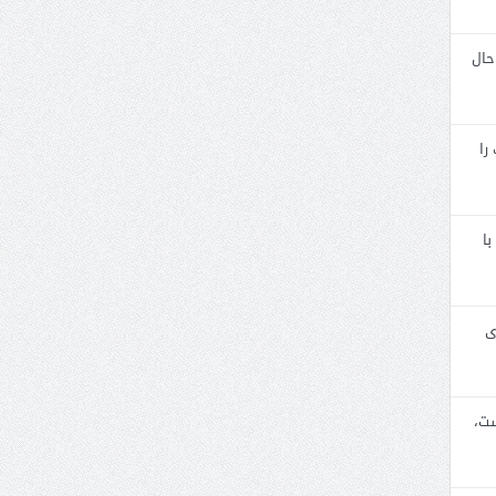
حال
را
با
ی
ست،