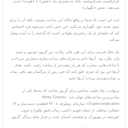
گران‌قیمت نمی‌فروشند، بلکه به مشتری یک «نقش» یا «هویت» جدید
می‌دهند: نقش «نگهبان».
ایده این است که شما در واقع مالک این ساعت نیستید، بلکه آن را برای
نسل بعدی خود نگهداری می‌کنید. این حس باعث می‌شود فرد احساس
کند که حلقه‌ای از یک زنجیره‌ی طولانی است که گذشته را به آینده وصل
می‌کند.
یک مثال قدیمی برای این طرز فکر، رقابت بین گریوز جونیور و جیمز
وارد پکارد بود. آن‌ها دائم به شرکت‌های ساعت‌سازی سفارش می‌دادند
تا ساعت‌هایی بسازند که هر بار پیچیده‌تر از ساعت رقیب باشد. هدف
آن‌ها این بود که چیزی خلق کنند که حتی پس از مرگشان هم باقی بماند
و نشان‌دهنده‌ی میراث آن‌ها باشد.
درنهایت، پتک فیلیپ ساعتی برای گریوز ساخت که بعدها یکی از
نمادین‌ترین ساعت‌های جهان شد: «Henry Graves
Supercomplication»؛ سازه‌ای دوطرفه با ۹۲۰ قطعه‌ی دست‌ساز و ۲۴
عملکرد مختلف، از جمله تقویم دائمی، زمان دقیق طلوع و غروب
خورشید در نیویورک، و نقشه‌ی آسمان شب بر فراز محل زندگی گریوز.