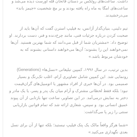
داشت. ساعت‌های رولکس بر دستان فاتحان قله اورست دیده می‌شد و
ساعت‌های امگا به ماه راه یافته بودند و بر مچ شخصیت «جیمز باند»
می‌درخشیدند.
تیم دلینی، بنیان‌گذار آژانس، به فیلیپ استرن گفت که آن‌ها باید از
صحبت کردن درباره جزئیات فنی، مانند چرخ‌دنده و فنر، دست بردارند. او
توضیح داد: «مشتریان شما از قبل می‌دانند که شما بهترین هستید. آن‌ها
نمی‌خواهند این را بشنوند؛ آن‌ها می‌خواهند داستانی بشنوند که به
خودشان مربوط باشد.»
بدین ترتیب، در سال ۱۹۹۶، کمپین تبلیغاتی «نسل‌ها» (Generations)
رونمایی شد. این کمپین شامل تصاویری آرام، اغلب تک‌رنگ و بسیار
صمیمی بود. در آن‌ها خبری از افراد مشهور یا اتومبیل‌های گران‌قیمت
نبود؛ بلکه فقط لحظاتی مشترک و آرام میان یک پدر و پسر، یا یک مادر و
دختر به نمایش درمی‌آمد. در این تصاویر، ساعت تنها بازتابی از آن پیوند
عمیق انسانی بود. و سپس، شعاری ارائه شد که تمام قوانین بازاریابی
سنتی را زیر پا می‌گذاشت:
«شما هرگز واقعاً مالک یک پتک فیلیپ نیستید؛ بلکه تنها از آن برای نسل
بعدی نگهداری می‌کنید.»