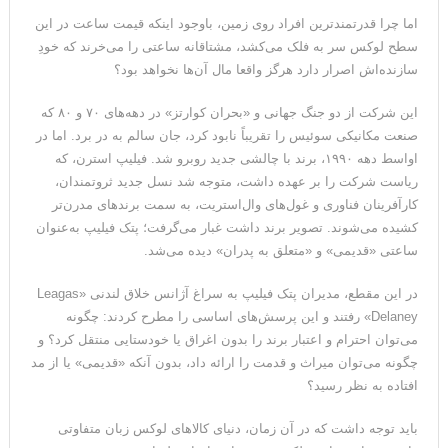
اما چرا قدرتمندترین افراد روی زمین، باوجود اینکه قیمت ساعت در این
سطح لوکس سر به فلک می‌کشد، مشتاقانه ساعتی را می‌خرند که خودِ
سازنده‌اش اصرار دارد هرگز واقعا مال آن‌ها نخواهد بود؟
این شرکت از دو جنگ جهانی و «بحران کوارتز» در دهه‌های ۷۰ و ۸۰ که
صنعت مکانیکی سوئیس را تقریباً نابود کرد، جان سالم به در برد. اما در
اواسط دهه ۱۹۹۰، برند با چالشی جدید روبرو شد. فیلیپ استرن، که
ریاست شرکت را بر عهده داشت، متوجه شد نسل جدید ثروتمندان،
کارآفرینان فناوری و غول‌های وال‌استریت، به سمت برندهای مدرن‌تر
کشیده می‌شوند. تصویر برند داشت غبار می‌گرفت؛ پتک فیلیپ به‌عنوان
ساعتی «قدیمی» و «متعلق به پدران» دیده می‌شد.
در این مقطع، مدیران پتک فیلیپ به سراغ آژانس خلاق لندنی «Leagas
Delaney» رفتند و این پرسش‌های اساسی را مطرح کردند: چگونه
می‌توان احترام و اعتبار برند را بدون اغراق یا خودستایی منتقل کرد؟ و
چگونه می‌توان میراث و قدمت را ارائه داد، بدون آنکه «قدیمی» یا از مد
افتاده به نظر رسید؟
باید توجه داشت که در آن زمان، دنیای کالاهای لوکس زبان متفاوتی