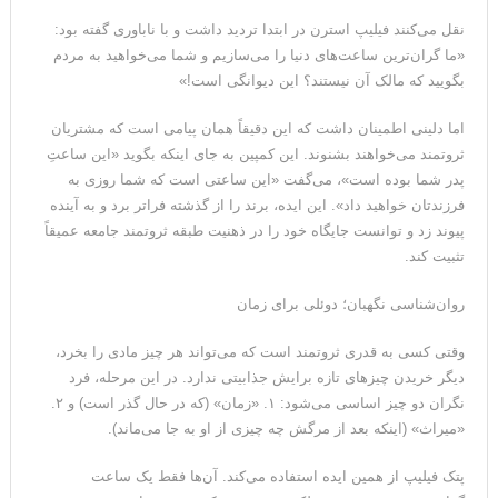
نقل می‌کنند فیلیپ استرن در ابتدا تردید داشت و با ناباوری گفته بود:
«ما گران‌ترین ساعت‌های دنیا را می‌سازیم و شما می‌خواهید به مردم
بگویید که مالک آن نیستند؟ این دیوانگی است!»
اما دلینی اطمینان داشت که این دقیقاً همان پیامی است که مشتریان
ثروتمند می‌خواهند بشنوند. این کمپین به جای اینکه بگوید «این ساعتِ
پدر شما بوده است»، می‌گفت «این ساعتی است که شما روزی به
فرزندتان خواهید داد». این ایده، برند را از گذشته فراتر برد و به آینده
پیوند زد و توانست جایگاه خود را در ذهنیت طبقه ثروتمند جامعه عمیقاً
تثبیت کند.
روان‌شناسی نگهبان؛ دوئلی برای زمان
وقتی کسی به قدری ثروتمند است که می‌تواند هر چیز مادی را بخرد،
دیگر خریدن چیزهای تازه برایش جذابیتی ندارد. در این مرحله، فرد
نگران دو چیز اساسی می‌شود: ۱. «زمان» (که در حال گذر است) و ۲.
«میراث» (اینکه بعد از مرگش چه چیزی از او به جا می‌ماند).
پتک فیلیپ از همین ایده استفاده می‌کند. آن‌ها فقط یک ساعت