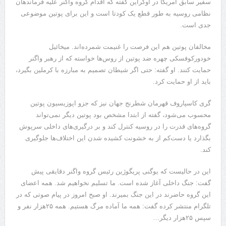
سفیر سابق آمریکا در اوکراین گفته که اقدام گروه واگنر علیه فرماندهان
نظامی روسیه به طور قطع یک کودتا است و این برای پوتین موضوعی
جدی است.
مخالفان پوتین هم این فرصت را غنیمت شمرده‌اند. میخائیل
خودورکوفسکی چهره ضد پوتین از روس‌ها خواسته که از رهبر واگنر
حمایت کنند. او گفته: حتی اگر شیطان تصمیم به مبارزه با کرملین بگیرد،
باید از او حمایت کرد.
گری کاسپاروف قهرمان شطرنج جهان نیز که جزو اپوزیسیون پوتین
محسوب می‌شود، گفته از ابتدا مشخص بود پوتین دیگر نمی‌تواند
گروه‌های قدرت را در روسیه کنترل کند و بر درگیری‌های داخلی سرپوش
بگذارد یا دست‌کم از به خشونت کشیده شدن این اختلاف‌ها جلوگیری
کند.
این در حالیست که یوگنی پریگوژین رئیس گروه واگنر دقایقی پیش
گفت: جنگ داخلی آغاز شده است. ما تسلیم نخواهیم شد. همه اعضای
این گروه حاضرند در این جنگ بمیرند. او صبح امروز در پیام صوتی که در
تلگرام منتشر کرده گفت: همه ما آماده مرگ هستیم. همه ۲۵هزار نفر و
سپس ۲۵هزار دیگر…