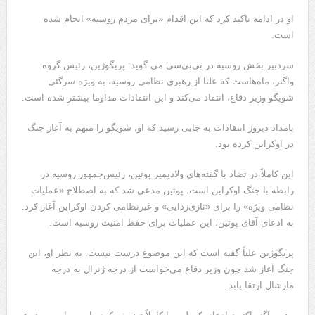
او در ادامه تاکید کرد که این اقدام «برای مردم روسیه» انجام شده
است.
سردبیر بخش روسیه در بی‌بی‌سی می گوید: پریگوژین، رئیس گروه
واگنر، ماه‌هاست که علنا از رهبری نظامی روسیه، به ویژه سرگئی
شویگو وزیر دفاع، انتقاد می‌کند و این انتقادات مداوما بیشتر شده است.
بامداد دیروز انتقادات به جایی رسید که او، شویگو را متهم به آغاز جنگ
در اوکراین کرده بود.
این کاملاً در تضاد با گفته‌های ولادیمیر پوتین، رئیس‌جمهور روسیه در
رابطه با جنگ اوکراین است. پوتین مدعی شد که به اصطلاح «عملیات
نظامی ویژه» را برای «نازی‌زدایی» و غیرنظامی کردن اوکراین آغاز کرد.
به ادعای آقای پوتین، این عملیات برای حفظ امنیت روسیه است.
پریگوژین علناً گفته است که این موضوع درست نیست. به نظر او، این
جنگ آغاز شد چون وزیر دفاع می‌خواست از درجه ژنرال به درجه
مارشال ارتقا یابد.