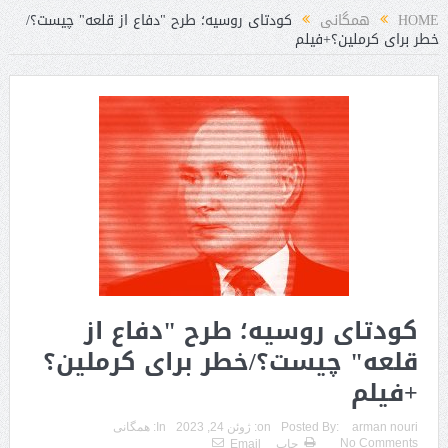
HOME
همگانی
کودتای روسیه؛ طرح "دفاع از قلعه" چیست؟/
خطر برای کرملین؟+فیلم
کودتای روسیه؛ طرح "دفاع از
قلعه" چیست؟/خطر برای کرملین؟
+فیلم
arman nouri
Posted By:
on:
ژوئن 24, 2023
In:
همگانی
No Comments
چاپ
Email