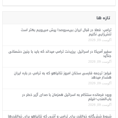
تازه ها
ترامپ: فعلا در قبال ایران بی‌سروصدا پیش می‌رویم بهتر است
تنش‌زایی نکنیم
آگوست 09, 2026
سفیر آمریکا در اسرائیل: پرزیدنت ترامپ میداند که باید با چنین دشمنانی
جنگید
آگوست 09, 2026
فیلم؛ ترجمه فارسی سخنان امروز نتانیاهو که به ترامپ در باره ایران
هشدار میدهد
آگوست 09, 2026
ورود فرمانده سنتکام به اسرائیل همزمان با صدای آژیر خطر در
باب‌المندب+فیلم
آگوست 09, 2026
شروط شش‌گانه ذوالقدر برای ترامپ و آشی که نتانیاهو برای ذوالقدرها