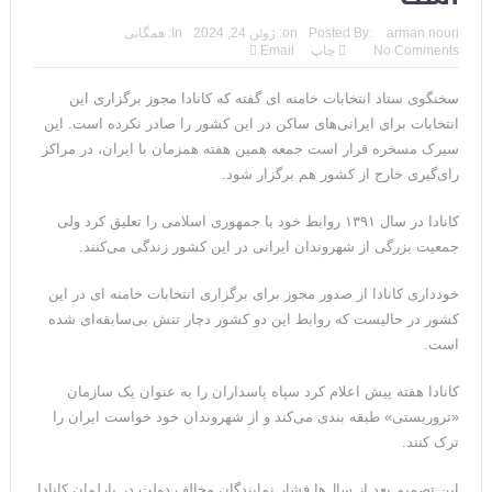
arman nouri
Posted By:
on:
ژوئن 24, 2024
In:
همگانی
No Comments
چاپ
Email
سخنگوی ستاد انتخابات خامنه ای گفته که کانادا مجوز برگزاری این
انتخابات برای ایرانی‌های ساکن در این کشور را صادر نکرده است. این
سیرک مسخره قرار است جمعه همین هفته همزمان با ایران، در مراکز
رای‌گیری خارج از کشور هم برگزار شود.
کانادا در سال ۱۳۹۱ روابط خود با جمهوری اسلامی را تعلیق کرد ولی
جمعیت بزرگی از شهروندان ایرانی در این کشور زندگی می‌کنند.
خودداری کانادا از صدور مجوز برای برگزاری انتخابات خامنه ای در این
کشور در حالیست که روابط این دو کشور دچار تنش بی‌سابقه‌ای شده
است.
کانادا هفته پیش اعلام کرد سپاه پاسداران را به عنوان یک سازمان
«تروریستی» طبقه بندی می‌کند و از شهروندان خود خواست ایران را
ترک کنند.
این تصمیم بعد از سال‌ها فشار نمایندگان مخالف دولت در پارلمان کانادا