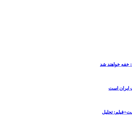
: خفه خواهند شد
ت ایران است
ست+فیلم: تحلیل