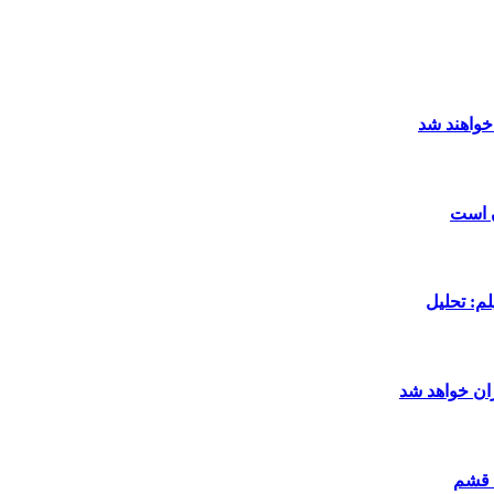
خواهند شد
ن است
م: تحلیل
ان خواهد شد
 قشم