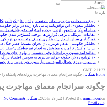
تازه ها
روزنامه: محاصره دریایی صادرات نفت ایران را فلج کرد/آمریکا
تحلیلگر سعودی: این توافق‌نامه پیامی بازدارنده در برابر حکوم
مقام آمریکایی: تصورِ بازنده بودن برای ترامپ غیرقابل‌تحمل ا
مقامات آمریکایی: برخی گزارش‌ها موجب گستاخ‌تر شدن حکوم
خبرگزاری سپاه پاسداران: رهگیری اهداف متخاصم در نزدیکی
تحلیلگر حکومتی: تفاهم هرمز پایان بحران نیست؛ خطر جنگ ه
ایران؛ واکنش ترامپ و معاونش به اقدام تفرقه‌افکنان/سفر ژنر
مقاله: اپوزیسیون بی‌راه‌حل؛ وقتی دشمنی با پهلوی جای نجات ای
۱۰ تریلیون دلار؛ چگونه جرایم سایبری به سومین اقتصاد بزرگ جهان تبدیل شد؟
ترامپ: پیروزی عبدال السید اسرائیل‌ستیز، خبر خوبی برای جم
GMT+2 11:23
Home
همگانی
چگونه سرانجام معمای مهاجرت پروانه‌های پادشاه را حل
چگونه سرانجام معمای مهاجرت پروان
on:
arman nouri
Posted By:
اکتبر 29, 2025
In:
همگانی
No Comments
چاپ
Email