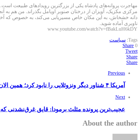
مرکزی مکزیک، آویزان از درختان صنوبر اویامل بگذراند. من هم به آنجا 
ناوبری آماده شوید.
www.youtube.com/watch?v=fBakLuH6kDY
Tags:
سیاست
Share
0
Tweet
Share
Share
Previous
آمریکا ۴ شناور دیگر ونزوئلایی را نابود کرد؛ همین الان به روسیه یا چین برو!
Next
عجیب‌ترین پرونده‌ مثلث برمودا: قایق غرق‌نشدنی که
About the author