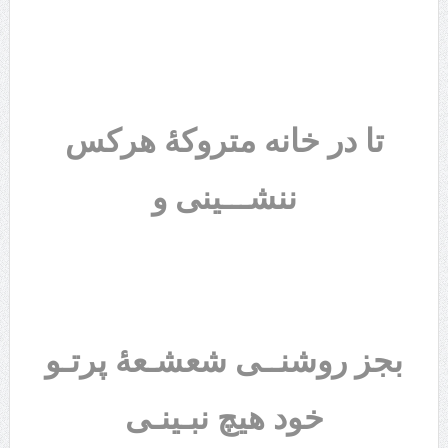
تا در خانه متروکۀ هرکس
ننشـــینی و
بجز روشنــی شعشـعۀ پرتـو
خود هیچ نبـینـی