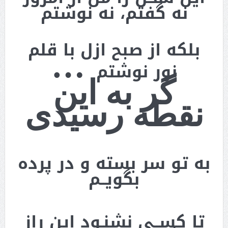
نه گفتم، نه نوشتم
…
بلکه از صبح ازل با قلم
نور نوشتم
گر به این
نقطه رسیدی
به تو سر بسته و در پرده
بگویــم
تا کســی نشنـود این راز