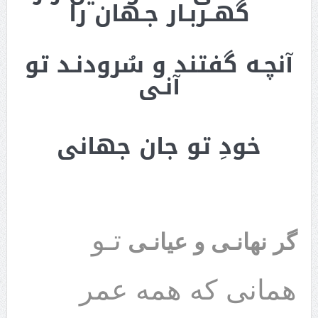
گهــربـار جـهان را
آنچـه گفتند و سُرودنـد تو
آنـی
خودِ تو جان جهانی
تـو
گر نهانـی و عیانـی
همانی که همه عمر