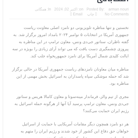
تحلیلگر سعودی: این توافق‌نامه پیامی بازدارنده در برابر حکومت
arman nouri
Posted By:
on:
اکتبر 02, 2024
In:
همگانی
No Comments
چاپ
Email
ایران است
نخستین و تنها مناظره تلویزیونی دو نامزد اصلی معاونت ریاست
مقام آمریکایی: تصورِ بازنده بودن برای ترامپ غیرقابل‌تحمل
جمهوری آمریکا در انتخابات ۵ نوامبر ۲۰۲۴ بامداد امروز برگزار شد. به
است+فیلم: تحلیل
گفته ناظران، سناتور جی‌دی ونس، معاون ترامپ در این مناظره به
پیروزی چشمگیری دست یافت که می تواند آرای زیادی را بویژه در سه
مقامات آمریکایی: برخی گزارش‌ها موجب گستاخ‌تر شدن حکومت
ایالت کلیدی شمال آمریکا برای نامزد جمهوریخواه جلب کند.
ایران خواهد شد
مناظره میان معاونان نامزدهای ریاست جمهوری آمریکا در حالی برگزار
خبرگزاری سپاه پاسداران: رهگیری اهداف متخاصم در نزدیکی جزیره
شد که حمله موشکی سپاه پاسداران به اسرائیل بخش مهمی از این
مناظره بود.
قشم
مجری از تیم والز، فرماندار مینه‌سوتا و معاون کامالا هریس و سناتور
تحلیلگر حکومتی: تفاهم هرمز پایان بحران نیست؛ خطر جنگ همچنان
جی‌دی ونس، معاون ترامپ پرسید آیا آنها از هرگونه حمله اسرائیل به
پابرجاست
رژیم ایران حمایت می‌کنند؟
ایران؛ واکنش ترامپ و معاونش به اقدام تفرقه‌افکنان/سفر ژنرال
هر دو نامزد همچون دیگر مقامات آمریکایی با حمایت از اسرائیل
خواهان حق دفاع این کشور از خود شدند و رژیم ایران را متهم به
منیر به عربستان