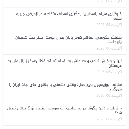
آگوست 06, 2026
خبرگزاری سپاه پاسداران: رهگیری اهداف متخاصم در نزدیکی جزیره
قشم
آگوست 06, 2026
تحلیلگر حکومتی: تفاهم هرمز پایان بحران نیست؛ خطر جنگ همچنان
پابرجاست
آگوست 06, 2026
ایران؛ واکنش ترامپ و معاونش به اقدام تفرقه‌افکنان/سفر ژنرال منیر به
عربستان
آگوست 06, 2026
مقاله: اپوزیسیون بی‌راه‌حل؛ وقتی دشمنی با پهلوی جای نجات ایران را
می‌گیرد
آگوست 06, 2026
۱۰ تریلیون دلار؛ چگونه جرایم سایبری به سومین اقتصاد بزرگ جهان تبدیل
شد؟
آگوست 06, 2026