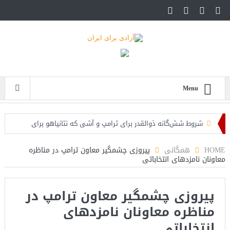
Menu
شروط شش‌گانه ذوالقدر برای ترامپ و آشی که نتانیاهو برای
ذوالقدرها پخته!
HOME
همگانی
پیروزی چشمگیر معاون ترامپ در مناظره
معاونان نامزدهای انتخاباتی
ایران؛ فرمانده ارتش آمریکا به مقامات کاخ سفید: حملات هوایی
کافی نیست
پیروزی چشمگیر معاون ترامپ در
روزنامه: محاصره دریایی صادرات نفت ایران را فلج کرد/آمریکا: خفه
مناظره معاونان نامزدهای
خواهند شد
انتخاباتی