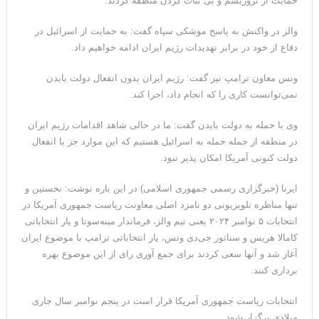
حمایت از تروریسم و بی ثبات کردن منطقه کردند.
مقاله: اپوزیسیون بی‌راه‌حل؛ وقتی دشمنی با پهلوی جای نجات
والز در واکنش به پاسخ موشکی سپاه گفت: به حمایت از اسرائیل در
ایران را می‌گیرد
دفاع از خود در برابر تهدیدات رژیم ایران ادامه خواهیم داد.
ونس معاون ترامپ نیز گفت: رژیم ایران بدون انفعال دولت بایدن
نمی‌توانست کاری را که انجام داد، اجرا کند.
وی با حمله به دولت بایدن گفت: ما در حالی شاهد اقدامات رژیم ایران
در منطقه از جمله حمله به اسرائیل هستیم که این موارد جز با انفعال
دولت کنونی آمریکا امکان پذیر نبود.
ایرنا (خبرگزاری رسمی جمهوری اسلامی) در این باره نوشت: نخستین و
تنها مناظره تلویزیونی دو نامزد اصلی معاونت ریاست جمهوری آمریکا در
انتخابات ۵ نوامبر ۲۰۲۴ یعنی تیم والز، فرماندار مینه‌سوتا و یار انتخاباتی
کامالا هریس و سناتور جی‌دی ونس، یار انتخاباتی ترامپ با موضوع ایران
آغاز شد و آنها سعی کردند برای جمع آوری رای از این موضوع بهره
برداری کنند.
انتخابات ریاست جمهوری آمریکا قرار است در پنجم نوامبر سال جاری
میلادی برگزار شود.