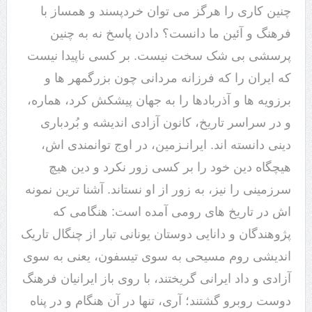
چنین کاری را هرگز می توان خردپسند و همساز با
فرهنگ و آئین ما دانست؟ دادن پاسخ نه به چنین
پرسشی بی شک سخت نیست. بر کسی ناپیدا نیست
که ایران را که فرزانه مردانی چون بزرگمهر ها و
برزویه ها و آذربادها را به جهان پیشکش کرد، هماره،
و در سراسر تاریخ، کانون آزادی اندیشه و بُردباری
دینی دانسته اند. ایرانـزمین، در اوج توانمندی اش،
هیچگاه دین خود را بر کسی زور نکرد و دین هیچ
سرزمینی را نیز، به زور از او نستاند. آشنا ترین نمونه
اش در تاریخ های رومی آمده است: هنگامی که
پژوهندگان و دانایی دوستان یونانی تبار از چنگال تاریک
اندیشی روم مسیحی به سوی تیسفون، یعنی به سوی
آزادی و داد ایرانی گریختند، با روی باز ایرانیان فرهنگ
دوست روبرو گشتند؛ آری، تنها در آن هنگام و در پناه