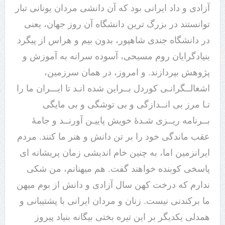
آزادی و داد ایرانی بود که آن دانشی مردان یونانی تبار
توانستند در بزرگ ترین دانشگاه آن روز جهان، یعنی
در دانشگاه جندی شاهپور، بدون بیم و هراس از پیگرد
بنیادگرایان روم مسیحی، آسوده سرانه به آموزش و
پژوهش بپردازند. و امروز، در همان سرزمین،
اشغالــگرانـی کوردل بــراین شده انـد تا ایـــران ما را
تـا مرز بی انــدازگی و بی توشگی و بی مایگی
بــرنامه ریــزی شـدۀ خویش پاییـن آورنــد و جامۀ
عقب ماندگی خود را بر تن دانش و هنر ما کنند. مردم
ایرانزمین اما، به چنین خام اندیشی زمان پریشانه ای
پاسخی کوبنده خواهند گفت. هم میهنانم، من شکی
ندارم که درخت کهن سال آزادی و دانش از بوم میهن
ما برکندنی نیست. زنان و مردان ایرانی با پشتیبانی و
همدلی یکدیگر بر این تیره بختی بیگانه بنیاد پیروز