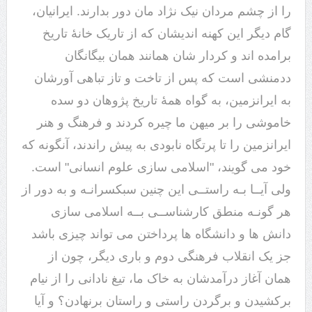
را از چشم مردان نیک نژاد مان دور بدارند. ایرانیان،
گام دیگر این کهنه اندیشان که از تاریک خانۀ تاریخ
برامده اند و کردار شان همانند همان بیگانگان
ددمنشی است که پس از تاخت و تاز تباهی آورشان
به ایرانزمین، به گواه همۀ تاریخ پژوهان دو سده
خاموشی را بر میهن ما چیره کردند و فرهنگ و هنر
ایرانزمین را تا پرتگاه نابودی به پیش راندند، آنگونه که
خود می گویند، "اسلامی سازی علوم انسانی" است.
ولی آیــا بـه راستــی این چنین سبکسرانـه و به دور از
هر گونـه منطق کارشناســی بــه اسلامی سازی
دانش ها و دانشگاه ها پرداختن می تواند چیزی باشد
جز یک انقلاب فرهنگی دوم و باری دیگر، چون از
همان آغاز درآمدشان به خاک ما، تیغ نادانی را از نیام
برکشیدن و برگردن راستی و راستان برنهادن؟ و آیا