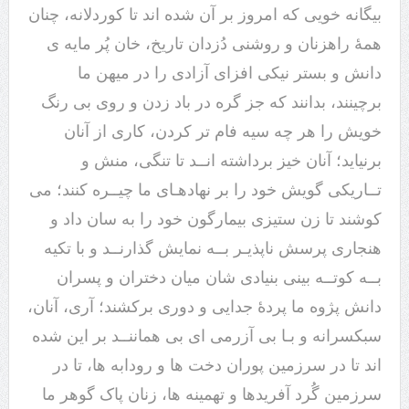
بیگانه خویی که امروز بر آن شده اند تا کوردلانه، چنان
همۀ راهزنان و روشنی دُزدان تاریخ، خان پُر مایه ی
دانش و بستر نیکی افزای آزادی را در میهن ما
برچینند، بدانند که جز گره در باد زدن و روی بی رنگ
خویش را هر چه سیه فام تر کردن، کاری از آنان
برنیاید؛ آنان خیز برداشته انــد تا تنگی، منش و
تــاریکی گویش خود را بر نهادهـای ما چیــره کنند؛ می
کوشند تا زن ستیزی بیمارگون خود را به سان داد و
هنجاری پرسش ناپذیـر بــه نمایش گذارنــد و با تکیه
بــه کوتــه بینی بنیادی شان میان دختران و پسران
دانش پژوه ما پردۀ جدایی و دوری برکشند؛ آری، آنان،
سبکسرانه و بـا بی آزرمی ای بی هماننــد بر این شده
اند تا در سرزمین پوران دخت ها و رودابه ها، تا در
سرزمین گُرد آفریدها و تهمینه ها، زنان پاک گوهر ما