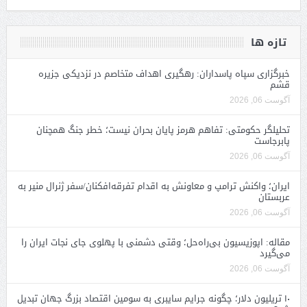
تازه ها
خبرگزاری سپاه پاسداران: رهگیری اهداف متخاصم در نزدیکی جزیره
قشم
آگوست 06, 2026
تحلیلگر حکومتی: تفاهم هرمز پایان بحران نیست؛ خطر جنگ همچنان
پابرجاست
آگوست 06, 2026
ایران؛ واکنش ترامپ و معاونش به اقدام تفرقه‌افکنان/سفر ژنرال منیر به
عربستان
آگوست 06, 2026
مقاله: اپوزیسیون بی‌راه‌حل؛ وقتی دشمنی با پهلوی جای نجات ایران را
می‌گیرد
آگوست 06, 2026
۱۰ تریلیون دلار؛ چگونه جرایم سایبری به سومین اقتصاد بزرگ جهان تبدیل