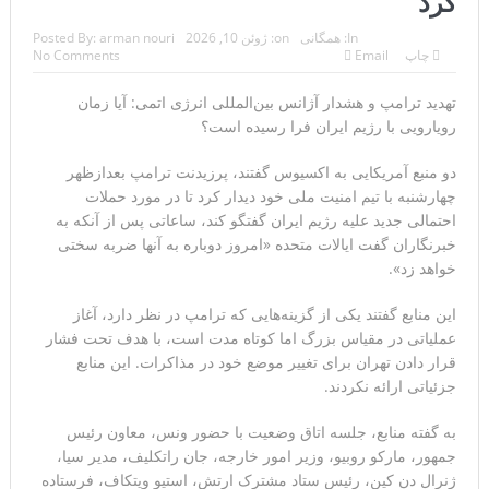
کرد
تحلیلگر سعودی: این توافق‌نامه پیامی بازدارنده در برابر حکومت
In:
همگانی
on:
ژوئن 10, 2026
arman nouri
Posted By:
چاپ
Email
No Comments
ایران است
تهدید ترامپ و هشدار آژانس بین‌المللی انرژی اتمی: آیا زمان
مقام آمریکایی: تصورِ بازنده بودن برای ترامپ غیرقابل‌تحمل
رویارویی با رژیم ایران فرا رسیده است؟
است+فیلم: تحلیل
دو منبع آمریکایی به اکسیوس گفتند، پرزیدنت ترامپ بعدازظهر
چهارشنبه با تیم امنیت ملی خود دیدار کرد تا در مورد حملات
مقامات آمریکایی: برخی گزارش‌ها موجب گستاخ‌تر شدن
احتمالی جدید علیه رژیم ایران گفتگو کند، ساعاتی پس از آنکه به
حکومت ایران خواهد شد
خبرنگاران گفت ایالات متحده «امروز دوباره به آنها ضربه سختی
خواهد زد».
خبرگزاری سپاه پاسداران: رهگیری اهداف متخاصم در نزدیکی
این منابع گفتند یکی از گزینه‌هایی که ترامپ در نظر دارد، آغاز
جزیره قشم
عملیاتی در مقیاس بزرگ اما کوتاه مدت است، با هدف تحت فشار
قرار دادن تهران برای تغییر موضع خود در مذاکرات. این منابع
تحلیلگر حکومتی: تفاهم هرمز پایان بحران نیست؛ خطر جنگ
جزئیاتی ارائه نکردند.
همچنان پابرجاست
به گفته منابع، جلسه اتاق وضعیت با حضور ونس، معاون رئیس
ایران؛ واکنش ترامپ و معاونش به اقدام تفرقه‌افکنان/سفر
جمهور، مارکو روبیو، وزیر امور خارجه، جان راتکلیف، مدیر سیا،
ژنرال دن کین، رئیس ستاد مشترک ارتش، استیو ویتکاف، فرستاده
ژنرال منیر به عربستان