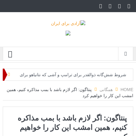
Menu
شروط شش‌گانه ذوالقدر برای ترامپ و آشی که نتانیاهو برای
ذوالقدرها پخته!
HOME
همگانی
پنتاگون: اگر لازم باشد با بمب مذاکره کنیم، همین
امشب این کار را خواهیم کرد
ایران؛ فرمانده ارتش آمریکا به مقامات کاخ سفید: حملات هوایی
کافی نیست
پنتاگون: اگر لازم باشد با بمب مذاکره
روزنامه: محاصره دریایی صادرات نفت ایران را فلج کرد/آمریکا:
کنیم، همین امشب این کار را خواهیم
خفه خواهند شد