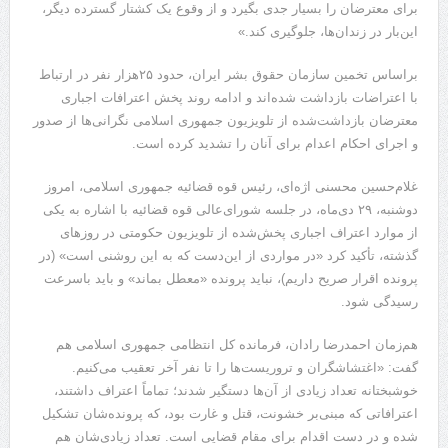
برای معترضان را بسیار جدی بگیرد و از وقوع یک کشتار گسترده دیگر،
این‌بار در زندان‌ها، جلوگیری کند.»
براساس تخمین سازمان حقوق بشر ایران، حدود ۲۵هزار نفر در ارتباط
با اعتراضات بازداشت شده‌‌اند و ادامه روند پخش اعترافات اجباری
معترضان بازداشت‌شده از تلویزیون جمهوری اسلامی نگرانی‌ها از صدور
و اجرای احکام اعدام برای آنان را تشدید کرده است.
غلام‌حسین محسنی اژه‌ای، رئیس قوه قضائیه جمهوری اسلامی، امروز
دوشنبه، ۲۹ دی‌ماه، در جلسه شورای‌عالی قوه قضائیه با اشاره به یکی
از موارد اعتراف اجباری پخش‌شده از تلویزیون حکومتی در روزهای
گذشته، تأکید کرد «در مواردی از این‌دست که به این روشنی است» (در
پرونده اقرار صریح داریم)، نباید پرونده «معطل بماند» و باید باسرعت
رسیدگی شود.
هم‌زمان احمدرضا رادان، فرمانده کل انتظامی جمهوری اسلامی هم
گفت: «اغتشاشگران و تروریست‌ها را تا نفر آخر تعقیب می‌کنیم.
خوشبختانه تعداد زیادی از آن‌ها دستگیر شدند؛ تماماً اعتراف داشتند،
اعترافاتی که مبنی‌بر خشونت، قتل و غارت بود، که پرونده‌شان تشکیل
شده و در دست اقدام برای مقام قضایی است. تعداد زیادی‌شان هم