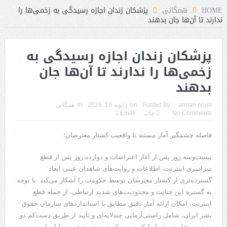
HOME
همگانی
پزشکان زندان اجازه رسیدگی به زخمی‌‌ها را
ندارند تا آن‌ها جان بدهند
پزشکان زندان اجازه رسیدگی به
زخمی‌‌ها را ندارند تا آن‌ها جان
بدهند
arman nouri
Posted By:
on:
ژانویه 19, 2026
In:
همگانی
No Comments
چاپ
Email
فاصله چشمگیر آمار مستند با واقعیت کشتار معترضان؛
بیست‌وسه روز پس از آغاز اعتراضات و دوازده روز پس از قطع
سراسری اینترنت، اطلاعات و روایت‌های شاهدان عینی ابعاد
گسترده‌تری از کشتار معترضان توسط حکومت را آشکار می‌کند. با توجه
به گستره این جنایت و محدودیت‌های شدید ارتباطی، از جمله قطع
اینترنت، امکان ارائه آمار دقیق مطابق با استانداردهای سازمان حقوق
بشر ایران، شامل راستی‌آزمایی چندلایه‌ای و تأیید از طریق دست‌کم دو
منبع مستقل، در شرایط کنونی ممکن نیست. به همین دلیل، این