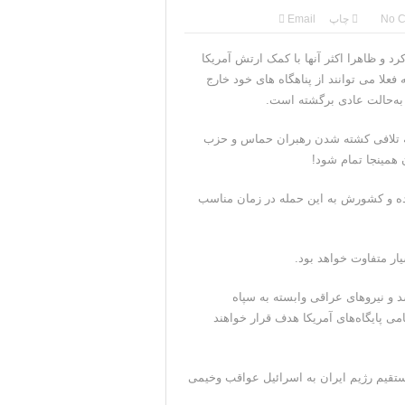
ضعیت بهبود یافته است
No 
چاپ
Email
ه ما را بپیچد+تحلیل
و ظاهرا اکثر آنها با کمک ارتش آمریکا
لا می توانند از پناهگاه های خود خارج
یدوارم سر عقل بیایند
به‌حالت عادی برگشته است.
ل در شمال غرب ایران
م به تلافی کشته شدن رهبران حماس و حزب
 از خود نشان می‌دهد
 همینجا تمام شود!
ده و کشورش به این حمله در زمان مناسب
ار متفاوت خواهد بود.
د و نیروهای عراقی وابسته به سپاه
ی پایگاه‌های آمریکا هدف قرار خواهند
تقیم رژیم ایران به اسرائیل عواقب وخیمی