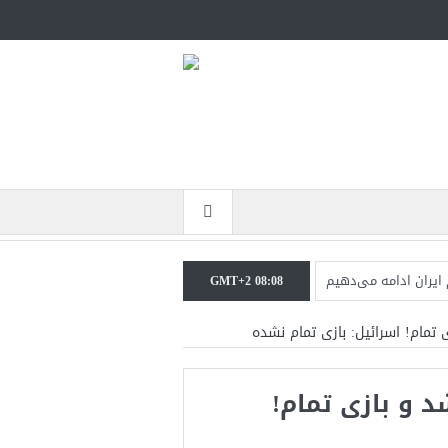
 ایران ادامه می‌دهیم
GMT+2 08:08
اطعانه‌ای در راه است
تمام! اسرائیل: بازی تمام نشده
ی نخواهیم کرد+تحلیل
 و بازی تمام!
یکا در حال پیروزی است
زگشت دو ناو هواپیمابر