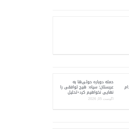
حمله دوباره حوثی‌ها به
ام
عربستان؛ سپاه: هیچ توافقی را
نهایی نخواهیم کرد+تحلیل
آگوست 05, 2026