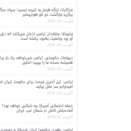
مذاکرات تنگه هرمز به نتیجه نرسید؛ سپاه جنگ 
برگزید/بازگشت دو ناو هواپیمابر
آگوست 04, 2026
ونزوئلا؛ منتقدان ترامپ اذعان می‌کنند که حق 
او بود وضعیت بهبود یافته است
آگوست 04, 2026
دیپلمات حکومتی: ترامپ می‌خواهد یک بار برا
همیشه نسخه ما را بپیچد+تحلیل
آگوست 04, 2026
ترامپ: این آخرین فرصت برای حکومت ایران ا
امیدوارم سر عقل بیایند
آگوست 03, 2026
حمله احتمالی آمریکا چه شکلی خواهد بود؟
آماده‌باش کامل در شمال غرب ایران
آگوست 03, 2026
ترامپ: رهبری حکومت ایران فریبکار و دورویی