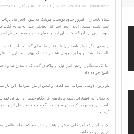
ونزوئلا؛ منتقدان ترامپ اذعان می‌کنند که حق با او بود و
arman nouri
Posted By:
on:
اکتبر 01, 2024
In:
همگانی
Comments
دیپلمات حکومتی: ترامپ می‌خواهد یک بار برای همیشه نسخ
سپاه پاسداران امروز حدود دویست موشک به سوی اسرائیل پرتاب کرد 
خنثی شده است. رادیو ارتش اسرائیل دقایقی پیش به مردم گفت که فع
ترامپ: این آخرین فرصت برای حکومت ایران است، ام
شوند. سی.ان.ان گفت: صدای آژیرها قطع شد و وضعیت در تل آویو 
حمله احتمالی آمریکا چه شکلی خواهد بود؟ آماده‌باش کام
از سوی دیگر سپاه پاسداران با انتشار بیانیه ای گفته که این اقدا
ترامپ: رهبری حکومت ایران فریبکار و دورویی عجیبی
الله انجام شده و بطور تلویحی هشدار داده که بهتر است این داستان
اما یک سخنگوی ارتش اسرائیل در واکنش گفته که داستان تمام نش
پاسخ خواهد داد.
تلویزیون دولتی اسراییل هم گفت: واکنش ارتش اسرائیل این بار بسی
به دنبال این اظهارات، همه پروازهای فرودگاه خمینی در تهران لغو ش
پاسداران هم تهدید کردند در صورت هرگونه حمله به داخل ایران، تمام
گرفت.
یک مقام ارشد آمریکایی پیش تر هشدار داده بود که حمله نظامی مس
در پی خواهد داشت.