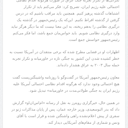
نگرانی‌ها از تکرار تجربه جنگ عراق در صورت هرگونه اقدام نظامی
احتمالی علیه رژیم ایران، تصریح کرد: فکر می‌کنم باید از تکرار
اشتباهات گذشته پرهیز کنیم. همچنین باید مراقب باشیم که در درس
گرفتن از گذشته افراط نکنیم. این‌که یک رئیس‌جمهور در گذشته یک
درگیری نظامی را به‌هم ریخته، به این معنا نیست که ما دیگر هرگز نباید
وارد درگیری نظامی شویم. باید حواس‌مان جمع باشد، اما فکر می‌کنم
رئیس‌جمهور حواسش جمع است.
اظهارات او در فضایی مطرح شده که برخی منتقدان در آمریکا نسبت به
خطر کشیده شدن این کشور به جنگی تازه در خاورمیانه و تکرار تجربه
حمله سال ۲۰۰۳ به عراق هشدار داده‌اند.
معاون رئیس‌جمهور آمریکا در گفت‌وگو با روزنامه واشینگتن‌پست گفت
هیچ احتمالی وجود ندارد که هرگونه اقدام نظامی احتمالی آمریکا علیه
رژیم ایران به جنگی طولانی‌مدت در خاورمیانه» تبدیل شود.
در همین حال، خبرگزاری رویترز به نقل از رسانه «ام‌اس‌ان‌او» گزارش
داد که بدر البوسعیدی، وزیر خارجه عمان، پس از پایان مذاکرات ژنو در
سفری از پیش اعلام‌نشده راهی واشنگتن شده و قرار است با آقای
ونس و شماری از مقام‌های آمریکایی دیدار کند.