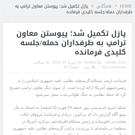
HOME
همگانی
پازل تکمیل شد؛ پیوستن معاون ترامپ به
طرفداران حمله/جلسه کلیدی فرمانده
پازل تکمیل شد؛ پیوستن معاون
ترامپ به طرفداران حمله/جلسه
کلیدی فرمانده
arman nouri
Posted By:
on:
فوریه 27, 2026
In:
همگانی
No Comments
چاپ
Email
فرمانده ارشد سنتکام گزینه‌های نظامی علیه جمهوری اسلامی را به
رئیس‌جمهور آمریکا ارائه کرده است. از سوی دیگر معاون ترامپ تصریح
کرد که حمله نظامی به جنگ طولانی‌مدت منجر نمی‌شود.
شبکه خبری ای‌بی‌سی نیوز جمعه ۲۷ فوریه (۸ اسفند) به استناد به یک
منبع آگاه گزارش داد که بردکوپر، دریادار و فرمانده نیروهای ایالات
متحده در خاورمیانه و رئیس سنتکام (فرماندهی مرکزی آمریکا در
منطقه) در جلسه‌ای با پرزیدنت ترامپ گزینه‌های نظامی علیه جمهوری