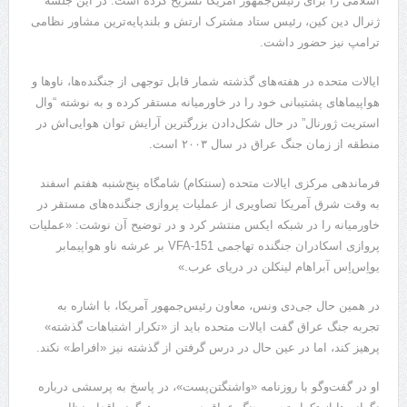
اسلامی را برای رئیس‌جمهور آمریکا تشریح کرده است. در این جلسه
ژنرال دین کین، رئیس ستاد مشترک ارتش و بلندپایه‌ترین مشاور نظامی
ترامپ نیز حضور داشت.
ایالات متحده در هفته‌های گذشته شمار قابل توجهی از جنگنده‌ها، ناوها و
هواپیماهای پشتیبانی خود را در خاورمیانه مستقر کرده و به نوشته “وال
استریت ژورنال” در حال شکل‌دادن بزرگترین آرایش توان هوایی‌اش در
منطقه از زمان جنگ عراق در سال ۲۰۰۳ است.
فرماندهی مرکزی ایالات متحده (سنتکام) شامگاه پنج‌شنبه هفتم اسفند
به وقت شرق آمریکا تصاویری از عملیات پروازی جنگنده‌های مستقر در
خاورمیانه را در شبکه ایکس منتشر کرد و در توضیح آن نوشت: «عملیات
پروازی اسکادران جنگنده تهاجمی VFA-151 بر عرشه ناو هواپیمابر
یو‌اِس‌اِس آبراهام لینکلن در دریای عرب.»
در همین حال جی‌دی ونس، معاون رئیس‌جمهور آمریکا، با اشاره به
تجربه جنگ عراق گفت ایالات متحده باید از «تکرار اشتباهات گذشته»
پرهیز کند، اما در عین حال در درس گرفتن از گذشته نیز «افراط» نکند.
او در گفت‌وگو با روزنامه «واشنگتن‌پست»، در پاسخ به پرسشی درباره