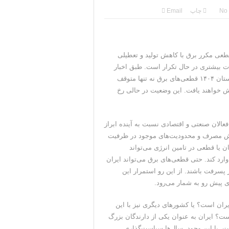
ی جمهوری‌خواهان است
No
چاپ
Email
قی به دست نیامده است
سرکرده سپاه پاسداران
ر اثر قطعی مکرر برق با کاهش تولید و تعطیلی
ت بیشتری در حال تکرار است. طبق اخبار
باره تنگه هرمز خبر داد
منتشر شده با وجود وعده‌های رسمی درباره پایان خاموشی‌ها در تابستان ۱۴۰۴ قطعی‌های برق نه تنها متوقف
 ایران ادامه می‌دهیم
ش خواهند یافت. این وضعیت در حالی رخ
 فعالان صنعتی و اقتصادی نسبت به آینده ابراز
پیش‌بینی‌ها نشان می‌دهد که در سال ۱۴۰۴ با افزایش مصرف و محدودیت‌های موجود در ظرفیت
 یا قطعی در تامین انرژی می‌تواند
ارد کند. حتی قطعی‌های برق می‌تواند ایران
در پسرفت باشند. از این رو استمرار این
 پیش رو به شمار می‌رود.
ان است؟ یا کشور‌های دیگری نیز با این
ست؟ ایران به عنوان یکی از دارندگان بزرگ
ت. با این وجود، سال‌ها سیاست‌گذاری