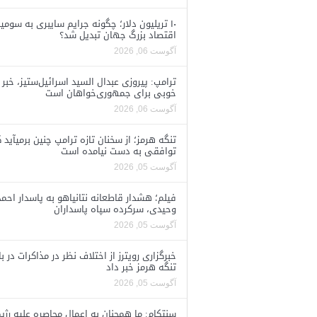
۱۰ تریلیون دلار؛ چگونه جرایم سایبری به سومی
اقتصاد بزرگ جهان تبدیل شد؟
آگوست 06, 2026
ترامپ: پیروزی عبدال السید اسرائیل‌ستیز، خبر
خوبی برای جمهوری‌خواهان است
آگوست 06, 2026
تنگه هرمز؛ از سخنان تازه ترامپ چنین برمیآید 
توافقی به دست نیامده است
آگوست 05, 2026
فیلم؛ هشدار قاطعانه نتانیاهو به پاسدار احمد
وحیدی، سرکرده سپاه پاسداران
آگوست 05, 2026
خبرگزاری رویترز از اختلاف نظر در مذاکرات در با
تنگه هرمز خبر داد
آگوست 05, 2026
سنتکام: ما همچنان به اعمال محاصره علیه رژی