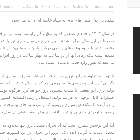
ترامپ: پیروزی عبدال السید اسرائیل‌ستیز، خبر خوبی برا
arman nouri
Posted By:
on:
می 11, 2025
In:
همگانی
 Comments
تنگه هرمز؛ از سخنان تازه ترامپ چنین برمیآید که تواف
فیلم زیر: پول قبض های برق به ستاد خامنه ای واریز می شود
فیلم؛ هشدار قاطعانه نتانیاهو به پاسدار احمد وحیدی، 
در سال ۱۴۰۳ واحد‌های صنعتی که به برق و گاز وابسته بودند ب
خطوط در این سال مواجه شدند. این بحران در سال جاری نیز با شد
خبرگزاری رویترز از اختلاف نظر در مذاکرات در 
سنتکام: ما همچنان به اعمال محاصره علیه رژیم
نشده‌ است بلکه زمان آنها از دو ساعت به چهار ساعت در روز افزای
می‌دهد که هنوز وارد فصل تابستان نشده‌ایم.
با توجه به تداوم بحران انرژی و رشد فزاینده نیاز به برق، بسیاری از
نگرانی کرده‌اند. 
تولید برق، این معضل با شدت بیشتری بروز خواهد کرد. هرگونه نوسان
خسارات قابل توجهی به فرآیند تولید، اشتغال و رشد اقتصادی کشور و
را در آینده با تنگنا‌های بسیاری رو‌به‌رو کند و مردم به جای پیشرفت 
وضعیت، تهدیدی جدی برای ثبات اقتصادی و توسعه صنعتی در سال‌های
اما این پرسش مطرح است که آیا بحران قطعی برق تنها محدود به ایر
معضل دست به گریبان‌اند؟ دلایل بروز این بحران در این کشور‌ها چی
منابع نفت و گاز جهان، از ظرفیت بالایی در حوزه انرژی برخوردار اس