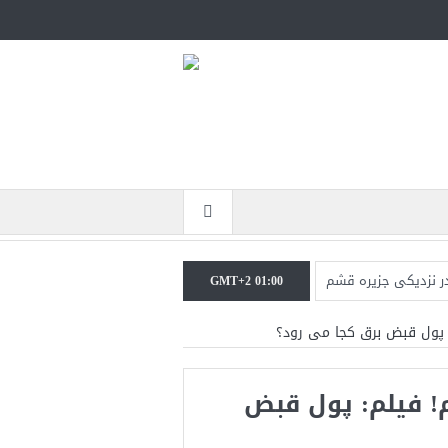
در نزدیکی جزیره قشم
GMT+2 01:00
جنگ همچنان پابرجاست
: پول قبض برق کجا می رود؟
نرال منیر به عربستان
! فیلم: پول قبض
جات ایران را می‌گیرد