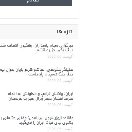
تازه ها
خبرگزاری سپاه پاسداران: رهگیری اهداف متخ
در نزدیکی جزیره قشم
آگوست 06, 2026
تحلیلگر حکومتی: تفاهم هرمز پایان بحران نی
خطر جنگ همچنان پابرجاست
آگوست 06, 2026
ایران؛ واکنش ترامپ و معاونش به اقدام
تفرقه‌افکنان/سفر ژنرال منیر به عربستان
آگوست 06, 2026
مقاله: اپوزیسیون بی‌راه‌حل؛ وقتی دشمنی با
پهلوی جای نجات ایران را می‌گیرد
آگوست 06, 2026