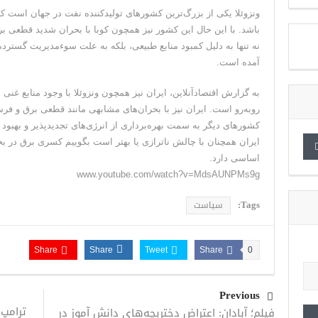
ونزوئلا یکی از بزرگ‌ترین کشور‌های تولیدکننده نفت در جهان است که 
باشد. با این حال این کشور نیز همچون کوبا با بحران شدید قطعی ب
نه تنها به دلیل کمبود منابع طبیعی، بلکه به علت سوءمدیریت گسترده
آمده است.
به گزارش اقتصادآنلاین، ایران نیز همچون ونزوئلا با وجود منابع غن
رو‌به‌رو است. ایران نیز با بحران‌های مشابهی مانند قطعی برق و ف
کشور‌های دیگر به سمت بهره‌برداری از انرژی‌های تجدیدپذیر و بهبود
ایران همچنان با چالش ناترازی یا بهتر است بگوییم کسری برق در بخ
اساسی دارد.
www.youtube.com/watch?v=MdsAUNPMs9g
Tags:
سیاست
Share
Share
Tweet
Share
0
Previous
ترامپ 
فیلم؛ آبادان: اعتراض دختربچه‌های دانش آموز در