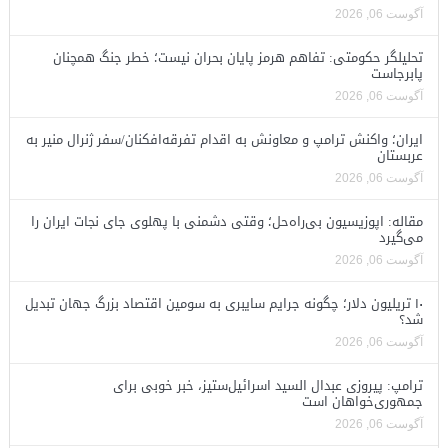
آگوست 06, 2026
تحلیلگر حکومتی: تفاهم هرمز پایان بحران نیست؛ خطر جنگ همچنان
پابرجاست
آگوست 06, 2026
ایران؛ واکنش ترامپ و معاونش به اقدام تفرقه‌افکنان/سفر ژنرال منیر به
عربستان
آگوست 06, 2026
مقاله: اپوزیسیون بی‌راه‌حل؛ وقتی دشمنی با پهلوی جای نجات ایران را
می‌گیرد
آگوست 06, 2026
۱۰ تریلیون دلار؛ چگونه جرایم سایبری به سومین اقتصاد بزرگ جهان تبدیل
شد؟
آگوست 06, 2026
ترامپ: پیروزی عبدال السید اسرائیل‌ستیز، خبر خوبی برای
جمهوری‌خواهان است
آگوست 06, 2026