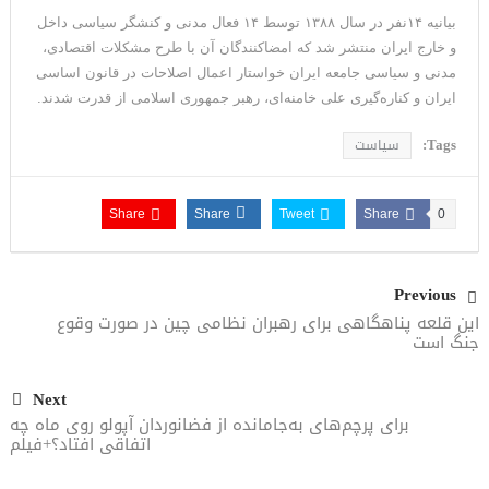
بیانیه ۱۴نفر در سال ۱۳۸۸ توسط ۱۴ فعال مدنی و کنشگر سیاسی داخل
ترامپ: پیروزی عبدال السید اسرائیل‌ستیز، خبر خوبی برای
و خارج ایران منتشر شد که امضاکنندگان آن با طرح مشکلات اقتصادی،
جمهوری‌خواهان است
مدنی و سیاسی جامعه ایران خواستار اعمال اصلاحات در قانون اساسی
ایران و کناره‌گیری علی خامنه‌ای، رهبر جمهوری اسلامی از قدرت شدند.
Tags:
سیاست
Share
Share
Tweet
Share
0
Previous
این قلعه پناهگاهی برای رهبران نظامی چین در صورت وقوع
جنگ است
Next
برای پرچم‌های به‌جامانده از فضانوردان آپولو روی ماه چه
اتفاقی افتاد؟+فیلم