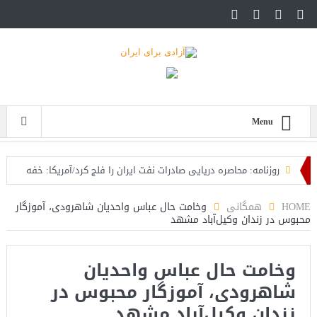
Menu
روزنامه: محاصره دریایی صادرات نفت ایران را فلج کرد/آمریکا: خفه
خواهند شد
HOME
همگانی
وخامت حال عباس واحدیان شاهرودی، آموزگار
محبوس در زندان وکیل‌آباد مشهد
تحلیلگر سعودی: این توافق‌نامه پیامی بازدارنده در برابر حکومت
ایران است
وخامت حال عباس واحدیان
مقام آمریکایی: تصورِ بازنده بودن برای ترامپ غیرقابل‌تحمل
شاهرودی، آموزگار محبوس در
است+فیلم: تحلیل
زندان وکیل‌آباد مشهد