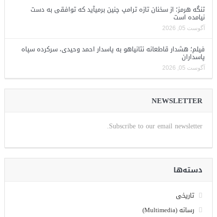
تنگه هرمز؛ از سخنان تازه ترامپ چنین برمیآید که توافقی به دست
نیامده است
آگوست 05, 2026
فیلم؛ هشدار قاطعانه نتانیاهو به پاسدار احمد وحیدی، سرکرده سپاه
پاسداران
آگوست 05, 2026
NEWSLETTER
Subscribe to our email newsletter.
دسته‌ها
تاریخی
رسانه (Multimedia)