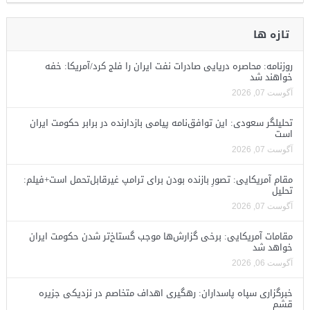
تازه ها
روزنامه: محاصره دریایی صادرات نفت ایران را فلج کرد/آمریکا: خفه
خواهند شد
آگوست 07, 2026
تحلیلگر سعودی: این توافق‌نامه پیامی بازدارنده در برابر حکومت ایران
است
آگوست 07, 2026
مقام آمریکایی: تصورِ بازنده بودن برای ترامپ غیرقابل‌تحمل است+فیلم:
تحلیل
آگوست 07, 2026
مقامات آمریکایی: برخی گزارش‌ها موجب گستاخ‌تر شدن حکومت ایران
خواهد شد
آگوست 06, 2026
خبرگزاری سپاه پاسداران: رهگیری اهداف متخاصم در نزدیکی جزیره
قشم