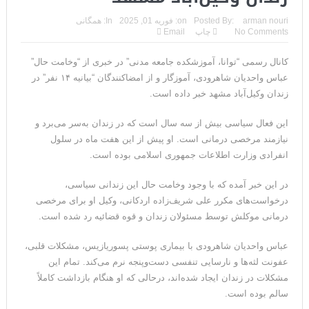
مقامات آمریکایی: برخی گزارش‌ها موجب گستاخ‌تر شدن حکومت
arman nouri
Posted By:
on:
فوریه 01, 2025
In:
همگانی
No Comments
چاپ
Email
ایران خواهد شد
کانال رسمی “توانا، آموزشکده جامعه مدنی” در خبری از “وخامت حال”
خبرگزاری سپاه پاسداران: رهگیری اهداف متخاصم در نزدیکی جزیره
عباس واحدیان شاهرودی، آموزگار و از امضاکنندگان “بیانیه ۱۴ نفر” در
قشم
زندان وکیل‌آباد مشهد خبر داده است.
تحلیلگر حکومتی: تفاهم هرمز پایان بحران نیست؛ خطر جنگ همچنان
این فعال سیاسی بیش از سه سال است که در زندان به‌سر می‌برد و
نیازمند مرخصی درمانی است. او پیش از این هفت ماه در سلول
پابرجاست
انفرادی وزارت اطلاعات جمهوری اسلامی بوده است.
ایران؛ واکنش ترامپ و معاونش به اقدام تفرقه‌افکنان/سفر ژنرال
در این خبر آمده که با وجود وخامت حال این زندانی سیاسی،
منیر به عربستان
درخواست‌های مکرر علی شریف‌زاده اردکانی، وکیل او برای مرخصی
درمانی موکلش توسط مسئولان زندان و قوه قضائیه رد شده است.
مقاله: اپوزیسیون بی‌راه‌حل؛ وقتی دشمنی با پهلوی جای نجات
عباس واحدیان شاهرودی با بیماری پوستی پسوریازیس، مشکلات قلبی،
ایران را می‌گیرد
عفونت لثه‌ها و نارسایی تنفسی دست‌وپنجه نرم می‌کند. تمام این
۱۰ تریلیون دلار؛ چگونه جرایم سایبری به سومین اقتصاد بزرگ جهان
مشکلات در زندان ایجاد شده‌اند، درحالی‌ که او هنگام بازداشت کاملاً
سالم بوده است.
تبدیل شد؟