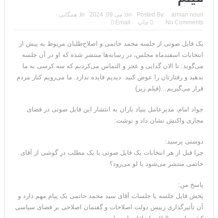
arman nouri
Posted By:
on:
می 09, 2024
In:
همگانی
No Comments
چاپ
Email
یک فایل صوتی از جلسه محمد خاتمی و اصلاح‌طلبان مربوط به پیش از
انتخابات اسفندماه مجلس، در رسانه‌ها منتشر شده که او در آن جلسه
می‌گوید: تا الان گدایی و عجز و التماس می‌کردیم که سه کرسی به ما
بدهید و رفتارتان را عوض کنید. دیدیم فایده ندارد. ما می‌رویم کنار مردم
قرار می‌گیریم…(فیلم زیر)
جواد امام، مدیرعامل بنیاد باران به انتشار این فایل صوتی در فضای
مجازی واکنش نشان داد و نوشت:
‏دوستی پرسید:
چرا قبل از هر ‎انتخابات یک فایل صوتی یا یک مطلب درِ گوشی از آقای
خاتمی منتشر می‌شود یا لو می‌رود؟
پاسخ من:
پخش فایل جلسه یا جلسات آقای ‎سید محمد خاتمی یک پیام مهم دارد و
آن تأثیرگذاری رییس دولت اصلاحات و ‎گفتمان اصلاحی بر فضای سیاسی