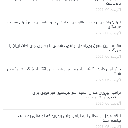
پابرجاست
آگوست 06, 2026
ایران؛ واکنش ترامپ و معاونش به اقدام تفرقه‌افکنان/سفر ژنرال منیر به
عربستان
آگوست 06, 2026
مقاله: اپوزیسیون بی‌راه‌حل؛ وقتی دشمنی با پهلوی جای نجات ایران را
می‌گیرد
آگوست 06, 2026
۱۰ تریلیون دلار؛ چگونه جرایم سایبری به سومین اقتصاد بزرگ جهان تبدیل
شد؟
آگوست 06, 2026
ترامپ: پیروزی عبدال السید اسرائیل‌ستیز، خبر خوبی برای
جمهوری‌خواهان است
آگوست 06, 2026
تنگه هرمز؛ از سخنان تازه ترامپ چنین برمیآید که توافقی به دست
نیامده است
آگوست 05, 2026