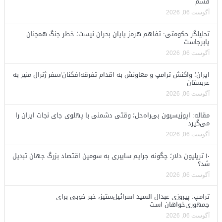
قشم
آگوست 06, 2026
تحلیلگر حکومتی: تفاهم هرمز پایان بحران نیست؛ خطر جنگ همچنان
پابرجاست
آگوست 06, 2026
ایران؛ واکنش ترامپ و معاونش به اقدام تفرقه‌افکنان/سفر ژنرال منیر به
عربستان
آگوست 06, 2026
مقاله: اپوزیسیون بی‌راه‌حل؛ وقتی دشمنی با پهلوی جای نجات ایران را
می‌گیرد
آگوست 06, 2026
۱۰ تریلیون دلار؛ چگونه جرایم سایبری به سومین اقتصاد بزرگ جهان تبدیل
شد؟
آگوست 06, 2026
ترامپ: پیروزی عبدال السید اسرائیل‌ستیز، خبر خوبی برای
جمهوری‌خواهان است
آگوست 06, 2026