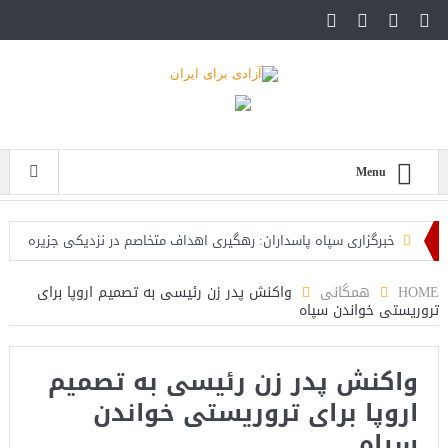
Menu
خبرگزاری سپاه پاسداران: رهگیری اهداف متخاصم در نزدیکی جزیره
قشم
HOME
همگانی
واکنش پدر زن رئیسی به تصمیم اروپا برای
تروریستی خواندن سپاه
تحلیلگر حکومتی: تفاهم هرمز پایان بحران نیست؛ خطر جنگ همچنان
پابرجاست
واکنش پدر زن رئیسی به تصمیم
ایران؛ واکنش ترامپ و معاونش به اقدام تفرقه‌افکنان/سفر ژنرال
اروپا برای تروریستی خواندن
منیر به عربستان
سپاه