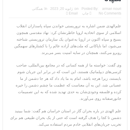
مقاله: اپوزیسیون بی‌راه‌حل؛ وقتی دشمنی با پهلوی جای نجات
arman nouri
Posted By:
on:
ژانویه 20, 2023
In:
همگانی
No Comments
چاپ
Email
ایران را می‌گیرد
علم‌الهدی ضمن اشاره به تروریستی خواندن سپاه پاسداران انقلاب
۱۰ تریلیون دلار؛ چگونه جرایم سایبری به سومین اقتصاد بزرگ جهان
اسلامی از سوی اتحادیه اروپا خاطرنشان کرد: نهاد مقدسی همچون
تبدیل شد؟
بسیج و سپاه اکنون در اروپا به‌عنوان یک سازمان تروریستی شناخته
می‌شود، اما ناپاکانی که ملت‌های آزاده عالم را با کشتار‌های سهمگین
ترامپ: پیروزی عبدال السید اسرائیل‌ستیز، خبر خوبی برای
روبرو می‌کنند، همچنان در سایه امنیت بسر می‌برند.
جمهوری‌خواهان است
وی گفت: خواسته ما از همه کسانی که در مجامع بین‌المللی، صاحب
تنگه هرمز؛ از سخنان تازه ترامپ چنین برمیآید که توافقی به دست
کرسی‌های دیپلماتیک هستند، این است که در برابر این جریان شوم
بایستند، زیرا هرچه باشد، امام به ما یاد داد که هر جا دشمن از ما
نیامده است
عصبانی شد، این به آن معناست که عظمت ما چشم دشمن را خیره
کرده و فلسفه وجودی‌شان به حدی تهدید شده که به این تصمیمات
فیلم؛ هشدار قاطعانه نتانیاهو به پاسدار احمد وحیدی، سرکرده
جانورصفتانه روی می‌آورند.
سپاه پاسداران
علم الهدی در باره بحران گاز در استان خراسان هم گفت: شما ببینید
خبرگزاری رویترز از اختلاف نظر در مذاکرات در باره تنگه هرمز خبر داد
دشمن تا کجا را هدف گرفته است که حتی از یک بحران طبیعی هم برای
تخریب جریان‌های انقلابی خادم مردم استفاده می‌کند.
سنتکام: ما همچنان به اعمال محاصره علیه رژیم ایران ادامه