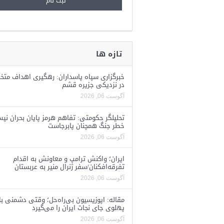
تازه ها
خبرگزاری سپاه پاسداران: رهگیری اهداف متخ
در نزدیکی جزیره قشم
آگوست 06, 2026
تحلیلگر حکومتی: تفاهم هرمز پایان بحران نی
خطر جنگ همچنان پابرجاست
آگوست 06, 2026
ایران؛ واکنش ترامپ و معاونش به اقدام
تفرقه‌افکنان/سفر ژنرال منیر به عربستان
آگوست 06, 2026
مقاله: اپوزیسیون بی‌راه‌حل؛ وقتی دشمنی با
پهلوی جای نجات ایران را می‌گیرد
آگوست 06, 2026