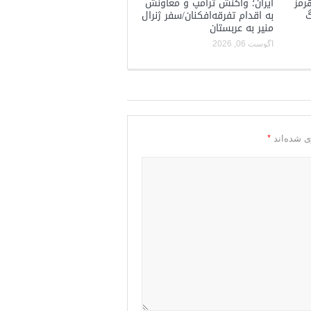
رمز
ایران؛ واکنش ترامپ و معاونش
گ
به اقدام تفرقه‌افکنان/سفر ژنرال
منیر به عربستان
آگوست 06, 2026
*
ی شده‌اند