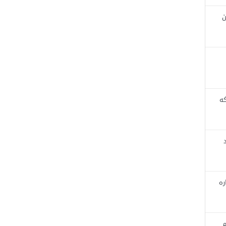
ن
که
ره
م