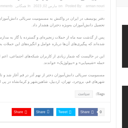
ترامپ: پیروزی عبدال السید اسرائیل‌ستیز، خبر خوبی برا
arman nouri
Posted By:
on:
مارس 02, 2023
In:
همگانی
omments
تنگه هرمز؛ از سخنان تازه ترامپ چنین برمیآید که تواف
دفتر یونیسف در ایران در واکنش به مسمومیت سریالی دانش‌آموزان د
تحصیل دانش‌آموزان به‌ویژه دختران هشدار داد.
فیلم؛ هشدار قاطعانه نتانیاهو به پاسدار احمد وحیدی، 
پس از گذشت سه ماه از حملات زنجیره‌ای و گسترده با گاز به مدا
خبرگزاری رویترز از اختلاف نظر در مذاکرات در 
شده‌اند که پیگیری‌های آن‌ها درباره عوامل و انگیزه‌های این حملات ب
سنتکام: ما همچنان به اعمال محاصره علیه رژیم
این در حالیست که شمار زیادی از کاربران شبکه‌های اجتماعی، اعم ا
حمله «شیمیایی» و «بیولوژیک» خواندند.
مسمومیت سریالی دانش‌آموزان دختر از نهم آذر در قم آغاز شد و تاک
شهرهای قم، بروجرد، تهران، اردبیل، شاهین‌شهر و کرمانشاه در پی 
Tags:
سیاست
Share
Share
Tweet
Share
0