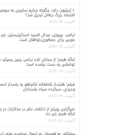
۱۰ تریلیون دلار؛ چگونه جرایم سایبری به سومی
اقتصاد بزرگ جهان تبدیل شد؟
آگوست 06, 2026
ترامپ: پیروزی عبدال السید اسرائیل‌ستیز، خبر
خوبی برای جمهوری‌خواهان است
آگوست 06, 2026
تنگه هرمز؛ از سخنان تازه ترامپ چنین برمیآید 
توافقی به دست نیامده است
آگوست 05, 2026
فیلم؛ هشدار قاطعانه نتانیاهو به پاسدار احمد
وحیدی، سرکرده سپاه پاسداران
آگوست 05, 2026
خبرگزاری رویترز از اختلاف نظر در مذاکرات در با
تنگه هرمز خبر داد
آگوست 05, 2026
سنتکام: ما همچنان به اعمال محاصره علیه رژی