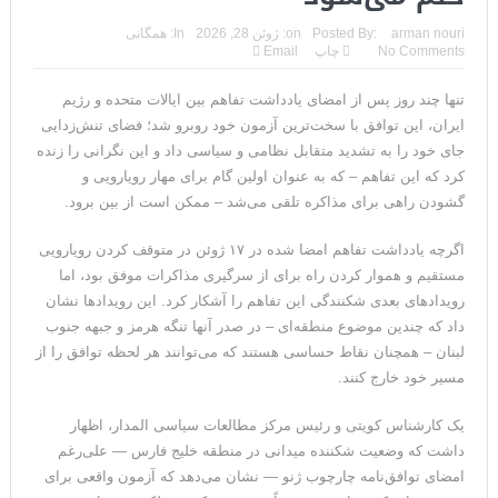
arman nouri
Posted By:
on:
ژوئن 28, 2026
In:
همگانی
No Comments
چاپ
Email
تنها چند روز پس از امضای یادداشت تفاهم بین ایالات متحده و رژیم
ایران، این توافق با سخت‌ترین آزمون خود روبرو شد؛ فضای تنش‌زدایی
جای خود را به تشدید متقابل نظامی و سیاسی داد و این نگرانی را زنده
کرد که این تفاهم – که به عنوان اولین گام برای مهار رویارویی و
گشودن راهی برای مذاکره تلقی می‌شد – ممکن است از بین برود.
اگرچه یادداشت تفاهم امضا شده در ۱۷ ژوئن در متوقف کردن رویارویی
مستقیم و هموار کردن راه برای از سرگیری مذاکرات موفق بود، اما
رویدادهای بعدی شکنندگی این تفاهم را آشکار کرد. این رویدادها نشان
داد که چندین موضوع منطقه‌ای – در صدر آنها تنگه هرمز و جبهه جنوب
لبنان – همچنان نقاط حساسی هستند که می‌توانند هر لحظه توافق را از
مسیر خود خارج کنند.
یک کارشناس کویتی و رئیس مرکز مطالعات سیاسی المدار، اظهار
داشت که وضعیت شکننده میدانی در منطقه خلیج فارس — علی‌رغم
امضای توافق‌نامه چارچوب ژنو — نشان می‌دهد که آزمون واقعی برای