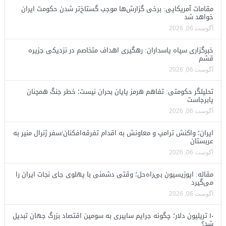
مقامات آمریکایی: برخی گزارش‌ها موجب گستاخ‌تر شدن حکومت ایران
خواهد شد
آگوست 06, 2026
خبرگزاری سپاه پاسداران: رهگیری اهداف متخاصم در نزدیکی جزیره
قشم
آگوست 06, 2026
تحلیلگر حکومتی: تفاهم هرمز پایان بحران نیست؛ خطر جنگ همچنان
پابرجاست
آگوست 06, 2026
ایران؛ واکنش ترامپ و معاونش به اقدام تفرقه‌افکنان/سفر ژنرال منیر به
عربستان
آگوست 06, 2026
مقاله: اپوزیسیون بی‌راه‌حل؛ وقتی دشمنی با پهلوی جای نجات ایران را
می‌گیرد
آگوست 06, 2026
۱۰ تریلیون دلار؛ چگونه جرایم سایبری به سومین اقتصاد بزرگ جهان تبدیل
شد؟