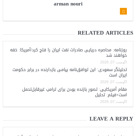
arman nouri
RELATED ARTICLES
روزنامه: محاصره دریایی صادرات نفت ایران را فلج کرد/آمریکا: خفه
خواهند شد
آگوست 07, 2026
تحلیلگر سعودی: این توافق‌نامه پیامی بازدارنده در برابر حکومت
ایران است
آگوست 07, 2026
مقام آمریکایی: تصورِ بازنده بودن برای ترامپ غیرقابل‌تحمل
است+فیلم: تحلیل
آگوست 07, 2026
LEAVE A REPLY