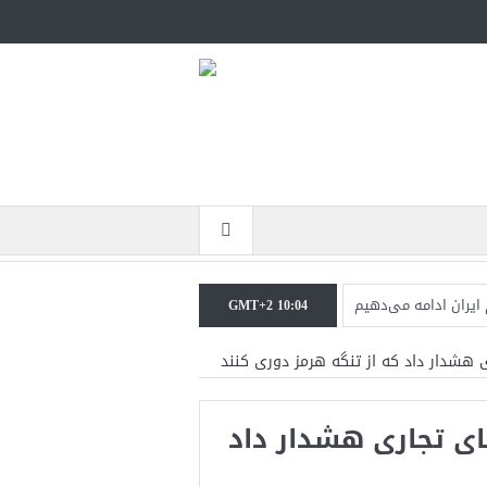
 ایران ادامه می‌دهیم
GMT+2 10:04
اطعانه‌ای در راه است
 هشدار داد که از تنگه هرمز دوری کنند
ی نخواهیم کرد+تحلیل
ای تجاری هشدار داد
یکا در حال پیروزی است
زگشت دو ناو هواپیمابر