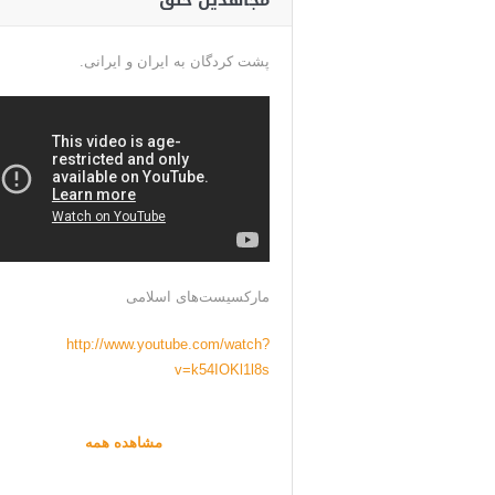
مجاهدین خلق
پشت کردگان به ایران و ایرانی.
مارکسیست‌های اسلامی
http://www.youtube.com/watch?
v=k54IOKl1l8s
مشاهده همه