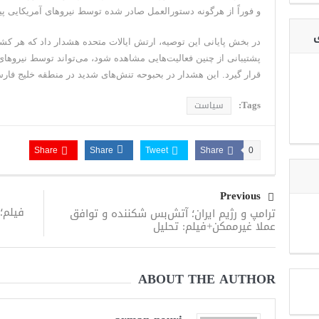
و فوراً از هرگونه دستورالعمل صادر شده توسط نیروهای آمریکایی پیر
ی
در بخش پایانی این توصیه، ارتش ایالات متحده هشدار داد که هر کشت
پشتیبانی از چنین فعالیت‌هایی مشاهده شود، می‌تواند توسط نیروها
قرار گیرد. این هشدار در بحبوحه تنش‌های شدید در منطقه خلیج فا
Tags:
سیاست
Share
Share
Tweet
Share
0
Previous
فیلم؛
ترامپ و رژیم ایران؛ آتش‌بس شکننده و توافق
عملا غیرممکن+فیلم: تحلیل
ABOUT THE AUTHOR