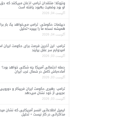
ونزوئلا؛ منتقدان ترامپ اذعان می‌کنند که حق 
او بود وضعیت بهبود یافته است
آگوست 04, 2026
دیپلمات حکومتی: ترامپ می‌خواهد یک بار برا
همیشه نسخه ما را بپیچد+تحلیل
آگوست 04, 2026
ترامپ: این آخرین فرصت برای حکومت ایران ا
امیدوارم سر عقل بیایند
آگوست 03, 2026
حمله احتمالی آمریکا چه شکلی خواهد بود؟
آماده‌باش کامل در شمال غرب ایران
آگوست 03, 2026
ترامپ: رهبری حکومت ایران فریبکار و دورویی
عجیبی از خود نشان می‌دهد
آگوست 03, 2026
ایمیل اطلاعاتی افسر آمریکایی که نشان مید
مذاکراتی در کار نیست + تحلیل