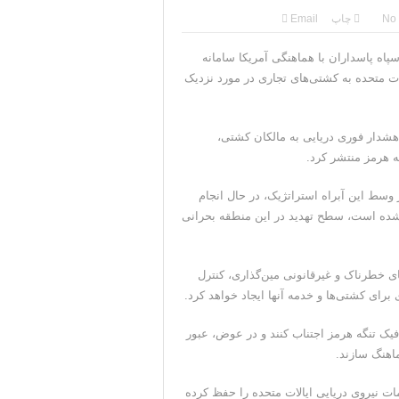
ضعیت بهبود یافته است
No
چاپ
Email
ه ما را بپیچد+تحلیل
پاه پاسداران با هماهنگی آمریکا سامانه
ات متحده به کشتی‌های تجاری در مورد نزدیک
یدوارم سر عقل بیایند
ل در شمال غرب ایران
کزی نیروهای دریایی ایالات متحده (USNAVCENT) یک هشدار فوری دریایی به مالکان کشتی،
 از خود نشان می‌دهد
ه هرمز منتشر کرد.
سط این آبراه استراتژیک، در حال انجام
شده است، سطح تهدید در این منطقه بحرانی
ای خطرناک و غیرقانونی مین‌گذاری، کنترل
برای کشتی‌ها و خدمه آنها ایجاد خواهد کرد.
یک تنگه هرمز اجتناب کنند و در عوض، عبور
ماهنگ سازند.
ات نیروی دریایی ایالات متحده را حفظ کرده