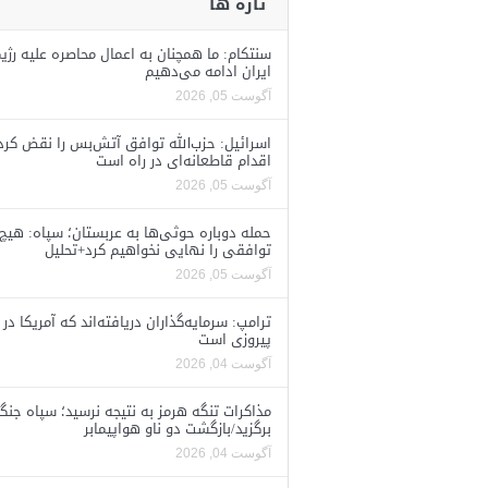
تازه ها
سنتکام: ما همچنان به اعمال محاصره علیه رژی
ایران ادامه می‌دهیم
آگوست 05, 2026
اسرائیل: حزب‌الله توافق آتش‌بس را نقض کرد
اقدام قاطعانه‌ای در راه است
آگوست 05, 2026
حمله دوباره حوثی‌ها به عربستان؛ سپاه: هیچ
توافقی را نهایی نخواهیم کرد+تحلیل
آگوست 05, 2026
ترامپ: سرمایه‌گذاران دریافته‌اند که آمریکا در 
پیروزی است
آگوست 04, 2026
مذاکرات تنگه هرمز به نتیجه نرسید؛ سپاه جنگ 
برگزید/بازگشت دو ناو هواپیمابر
آگوست 04, 2026