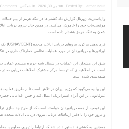
ونزوئلا؛ منتقدان ترامپ اذعان می‌کنند که حق با او بود و
arman nouri
Posted By:
on:
می 30, 2026
In:
همگانی
 Comments
دیپلمات حکومتی: ترامپ می‌خواهد یک بار برای همیشه نسخ
وال‌استریت ژورنال گزارش داد کشتی‌ها در تنگه هرمز از بیم حملات س
موقعیت‌یاب خود را خاموش می‌کنند. در همین حال نیروی دریایی ایال
ترامپ: این آخرین فرصت برای حکومت ایران است، ام
شدن به تنگه هرمز هشدار داده است.
حمله احتمالی آمریکا چه شکلی خواهد بود؟ آماده‌باش کام
فرماندهی مر
ترامپ: رهبری حکومت ایران فریبکار و دورویی عجیبی
اپراتورها و دریانوردان در مورد عملیات نظامی خطرناک جاری در تنگ
طبق این هشدار، این عملیات در شمال شبه جزیره مسندم عمان، در و
است. در اطلاعیه‌ای که توسط مرکز مشترک اطلاعات دریایی صادر 
طبقه‌بندی شده است.
این بیانیه می‌گوید که رژیم ایران در تلاش است تا از طریق فعالیت‌ه
غیرقانونی بر این آبراه استراتژیک اعمال کند و چنین اقداماتی خطری 
این توصیه از همه دریانوردان خواسته است که از طرح جداسازی تراف
و مرور خود را با دفتر ارتباطات دریایی نیروی دریایی ایالات متحده ه
همچنین به کشتی‌ها دستور داده شد که ارتباط رادیویی مداوم با مقام